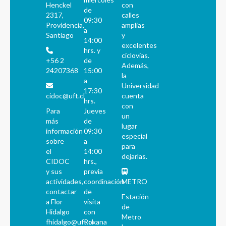
Henckel
con
de
2317,
calles
09:30
Providencia,
amplias
a
Santiago
y
14:00
excelentes
hrs. y
ciclovías.
+56 2
de
Además,
24207368
15:00
la
a
Universidad
17:30
cidoc@uft.cl
cuenta
hrs.
con
Para
Jueves
un
más
de
lugar
información
09:30
especial
sobre
a
para
el
14:00
dejarlas.
CIDOC
hrs.,
y sus
previa
actividades,
coordinación
METRO
contactar
de
Estación
a Flor
visita
de
Hidalgo
con
Metro
fhidalgo@uft.cl
Roxana