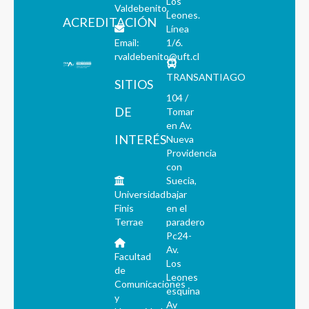
Los
Valdebenito.
Leones.
ACREDITACIÓN
Línea
Email:
1/6.
rvaldebenito@uft.cl
TRANSANTIAGO
SITIOS
104 /
DE
Tomar
en Av.
INTERÉS
Nueva
Providencia
con
Suecia,
Universidad
bajar
Finis
en el
Terrae
paradero
Pc24-
Av.
Facultad
Los
de
Leones
Comunicaciones
esquina
y
Av