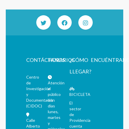
CONTÁCTANOS
HORARIOS
¿CÓMO
ENCUÉNTRAN
LLEGAR?
Centro
de
Atención
Investigación
al
y
público
BICICLETA
Documentación
los
El
(CIDOC)
días
sector
lunes,
de
martes
Calle
Providencia
y
Alberto
cuenta
miércoles