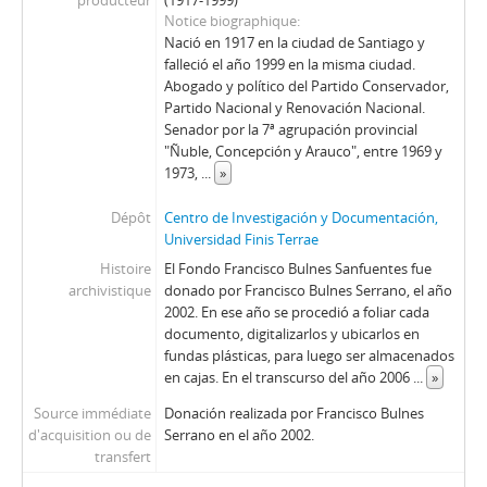
producteur
(1917-1999)
Notice biographique
Nació en 1917 en la ciudad de Santiago y
falleció el año 1999 en la misma ciudad.
Abogado y político del Partido Conservador,
Partido Nacional y Renovación Nacional.
Senador por la 7ª agrupación provincial
"Ñuble, Concepción y Arauco", entre 1969 y
1973,
...
»
Dépôt
Centro de Investigación y Documentación,
Universidad Finis Terrae
Histoire
El Fondo Francisco Bulnes Sanfuentes fue
archivistique
donado por Francisco Bulnes Serrano, el año
2002. En ese año se procedió a foliar cada
documento, digitalizarlos y ubicarlos en
fundas plásticas, para luego ser almacenados
en cajas. En el transcurso del año 2006
...
»
Source immédiate
Donación realizada por Francisco Bulnes
d'acquisition ou de
Serrano en el año 2002.
transfert