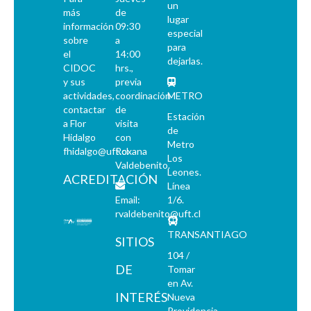
un
más
de
lugar
información
09:30
especial
sobre
a
para
el
14:00
dejarlas.
CIDOC
hrs.,
y sus
previa
actividades,
coordinación
METRO
contactar
de
Estación
a Flor
visita
de
Hidalgo
con
Metro
fhidalgo@uft.cl
Roxana
Los
Valdebenito.
Leones.
ACREDITACIÓN
Línea
Email:
1/6.
rvaldebenito@uft.cl
TRANSANTIAGO
SITIOS
104 /
DE
Tomar
en Av.
INTERÉS
Nueva
Providencia