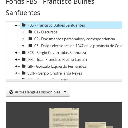
Fonds FBS - Francisco Bulnes
Sanfuentes
02 - Archivos personales
JAR - Jorge Alessandri Rodríguez
FBS - Francisco Bulnes Sanfuentes
01 - Discursos
02 - Documentos personales y correspondencia
03 - Datos elecciones de 1947 en la provincia de Colchagua
SCS - Sergio Covarrubias Sanhueza
JFFL - Juan Francisco Fresno Larraín
GIF - Gonzalo Izquierdo Fernández
SOJR - Sergio Onofre Jarpa Reyes
RKV - Roberto Tomás Kelly Vásquez
RVA - Rafael Valdivieso Ariztía
Autres langues disponibles
AMP - Alfonso Marquéz de la Plata Yrarrázaval
FMA - Fernando Matthei Aubel