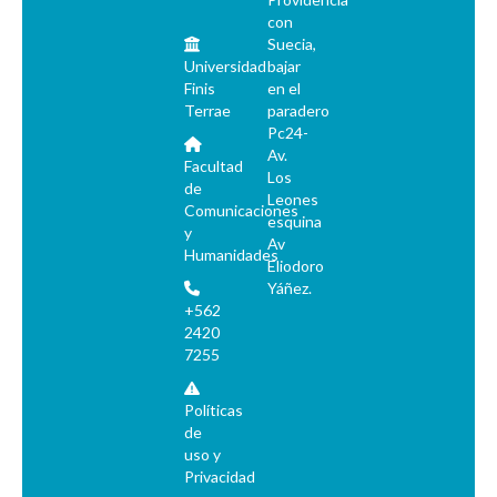
con
Suecia,
Universidad
bajar
Finis
en el
Terrae
paradero
Pc24-
Av.
Facultad
Los
de
Leones
Comunicaciones
esquina
y
Av
Humanidades
Eliodoro
Yáñez.
+562
2420
7255
Políticas
de
uso y
Privacidad