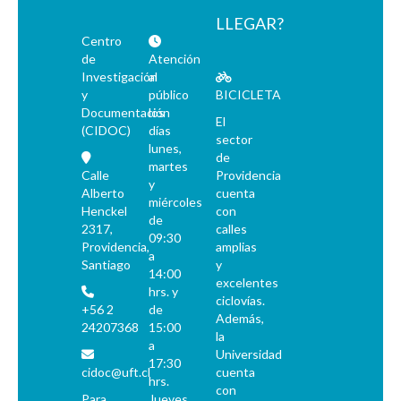
LLEGAR?
Centro
de
Atención
Investigación
al
y
público
BICICLETA
Documentación
los
El
(CIDOC)
días
sector
lunes,
de
martes
Calle
Providencia
y
Alberto
cuenta
miércoles
Henckel
con
de
2317,
calles
09:30
Providencia,
amplias
a
Santiago
y
14:00
excelentes
hrs. y
ciclovías.
+56 2
de
Además,
24207368
15:00
la
a
Universidad
17:30
cidoc@uft.cl
cuenta
hrs.
con
Para
Jueves