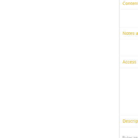
Content
Notes 
Access 
Descrip
Rules an