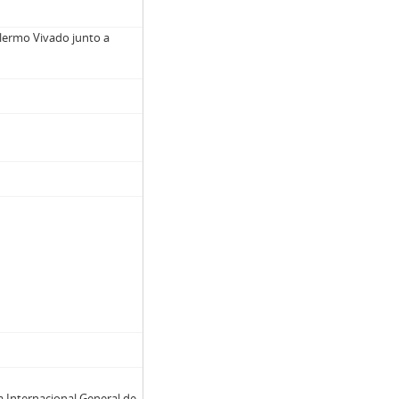
llermo Vivado junto a
a Internacional General de