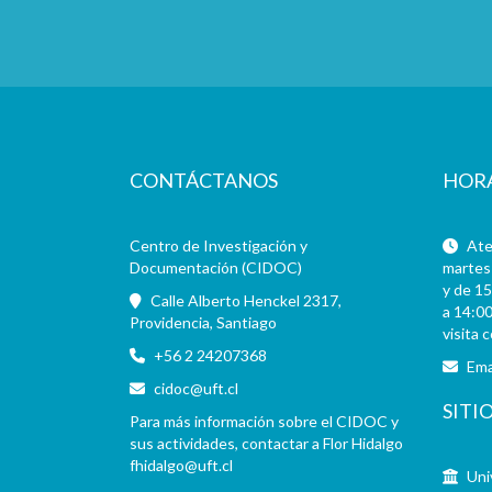
CONTÁCTANOS
HOR
Centro de Investigación y
Aten
Documentación (CIDOC)
martes 
y de 15
Calle Alberto Henckel 2317,
a 14:00
Providencia, Santiago
visita 
+56 2 24207368
Ema
cidoc@uft.cl
SITI
Para más información sobre el CIDOC y
sus actividades, contactar a Flor Hidalgo
fhidalgo@uft.cl
Uni