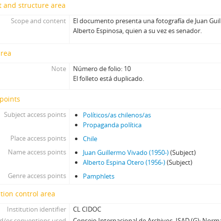
 and structure area
Scope and content
El documento presenta una fotografía de Juan Gui
Alberto Espinosa, quien a su vez es senador.
area
Note
Número de folio: 10
El folleto está duplicado.
points
Subject access points
Políticos/as chilenos/as
Propaganda política
Place access points
Chile
Name access points
Juan Guillermo Vivado (1950-)
(Subject)
Alberto Espina Otero (1956-)
(Subject)
Genre access points
Pamphlets
tion control area
Institution identifier
CL CIDOC
d/or conventions used
Consejo Internacional de Archivos. ISAD (G): Norm