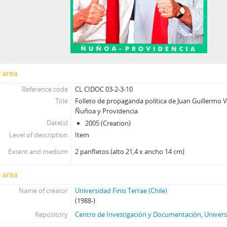
y area
Reference code
CL CIDOC 03-2-3-10
Title
Folleto de propaganda política de Juan Guillermo
Ñuñoa y Providencia
Date(s)
2005 (Creation)
Level of description
Item
Extent and medium
2 panfletos (alto 21,4 x ancho 14 cm)
 area
Name of creator
Universidad Finis Terrae (Chile)
(1988-)
Repository
Centro de Investigación y Documentación, Universi