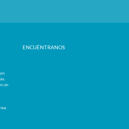
ENCUÉNTRANOS
con
as.
on un
ínea