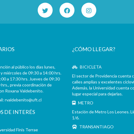
ARIOS
¿CÓMO LLEGAR?
ción al público los días lunes,
BICICLETA
y miércoles de 09:30 a 14:00 hrs.
El sector de Providencia cuenta 
:00 a 17:30 hrs. Jueves de 09:30
calles amplias y excelentes cicloví
 hrs., previa coordinación de
Además, la Universidad cuenta c
con Roxana Valdebenito.
lugar especial para dejarlas.
il:
rvaldebenito@uft.cl
METRO
OS DE INTERÉS
Estación de Metro Los Leones. L
1/6.
TRANSANTIAGO
versidad Finis Terrae