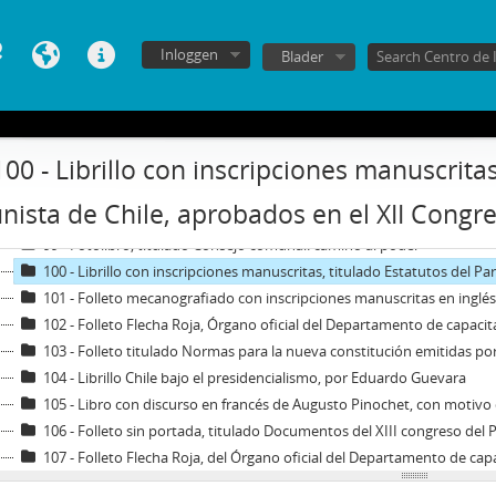
90 - Folleto informativo del Ministerio del Trabajo y Previsión Social, titulad
91 - Documento informativo con inscripciones manuscritas, titulado Efectos de la nueva le
Inloggen
Blader
92 - Folleto con análisis de la situación sociopolítica del país, realizado por el entonces senador Patricio Aylwin, t
93 - Documento informativo, titulado Programa y estatuto orgánico del Partido Radical Socialista, aprobados 
94 - Libro titulado Sobre la construcción del partido, por Rodrigo Am
95 - Revista Prensa Firme, edición sobre la defensiva fascista contra la
100 - Librillo con inscripciones manuscritas
96 - Libro Sobre la "Teología de liberación", por Miguel Poradowski
97 - Libro titulado La identidad de democracia cristiana chilena
ista de Chile, aprobados en el XII Congr
98 - Libro titulado Por qué triunfará Frei
99 - Fotolibro, titulado Consejo comunal: camino al poder
100 - Librillo con inscripciones manuscritas, titulado Estatutos del Partido Comu
101 - Folleto mecanografiado con inscripciones manuscritas en inglés, titulado Nueva moral para el trabajo de
102 - Folleto Flecha Roja, Órgano oficial del Departamento de capacitación d
103 - Folleto titulado Normas para la nueva constitución emitidas por 
104 - Librillo Chile bajo el presidencialismo, por Eduardo Guevara
105 - Libro con discurso en francés de Augusto Pinochet, con motivo de la conmemoración del tercer aniversario del Gobierno, titulado Discours de M. le 
106 - Folleto sin portada, titulado Documentos del XIII congreso del Partido Comunista de Chile 1965 (10 al 17 de o
107 - Folleto Flecha Roja, del Órgano oficial del Departamento de capacitación doc