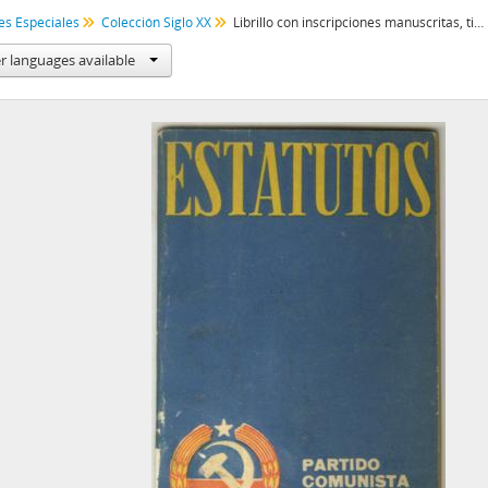
es Especiales
Colección Siglo XX
Librillo con inscripciones manuscritas, titulado Estatutos del Partido Comunista de Chile, aprobados en el XII Congreso nacional, marzo de 1962
r languages available