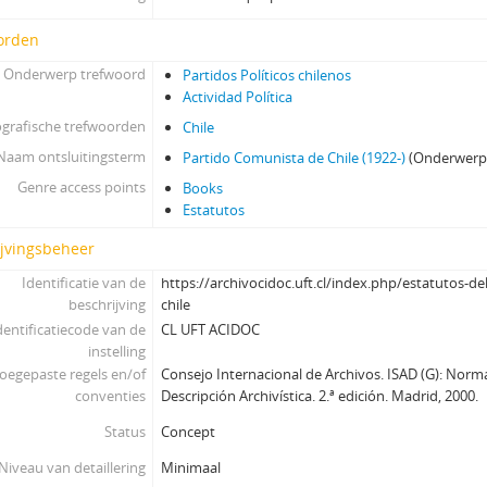
orden
Onderwerp trefwoord
Partidos Políticos chilenos
Actividad Política
grafische trefwoorden
Chile
Naam ontsluitingsterm
Partido Comunista de Chile (1922-)
(Onderwerp
Genre access points
Books
Estatutos
ijvingsbeheer
Identificatie van de
https://archivocidoc.uft.cl/index.php/estatutos-d
beschrijving
chile
dentificatiecode van de
CL UFT ACIDOC
instelling
oegepaste regels en/of
Consejo Internacional de Archivos. ISAD (G): Norm
conventies
Descripción Archivística. 2.ª edición. Madrid, 2000.
Status
Concept
Niveau van detaillering
Minimaal