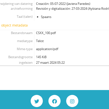
wijdering van datering
Creación: 05-07-2022 (Javiera Paredes)
archiefvorming
Revisión y digitalización: 27-03-2024 (Aybiana Rodrí
Taal (talen)
Spaans
l object metadata
Bestandsnaam
CSXX_100.pdf
mediatype
Tekst
Mime-type
application/pdf
Bestandsgrootte
145 KiB
ingelezen
27 maart 2024 05:22