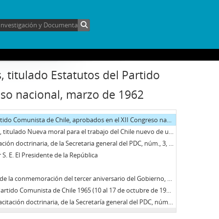
o Todo lo que Ud. necesita saber sobre el nuevo sistema previsional
gislación laboral, a cargo de la División de comunicación social (DINACOS)
itulado Sólo la ignorancia o la pasión política pueden desconocer todo lo que ha hecho este gobierno
en la primera Convención general del partido, celebrada durante los días 13-15 de mayo, 1932
brosio
 izquierda. Año I, 8 de abril de 1969, núm. 1 (78)
, titulado Estatutos del Partido
eso nacional, marzo de 1962
nista de Chile, aprobados en el XII Congreso nacional, marzo de 1962
l Chile nuevo de una intervención del doctor Allende ante los jefes de los Servicios Públicos
octrinaria, de la Secretaria general del PDC, núm., 3, enero 1972
S. E. El Presidente de la República
Président de la République du Chilí, Général Augusto Pinochet Ugarte, à l'occasion du Troisième Anniversaire de son Gouvernement
ctubre de 1965), edición La unidad socialista-comunista cimiento del movimiento popular, núm., 2
trinaria, de la Secretaría general del PDC, núm., 1, julio-agosto 1971