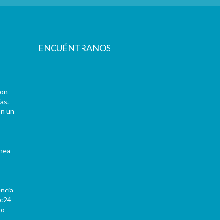
ENCUÉNTRANOS
con
as.
on un
ínea
encia
Pc24-
ro