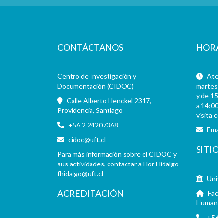
CONTÁCTANOS
HOR
Centro de Investigación y
Aten
Documentación (CIDOC)
martes 
y de 15
Calle Alberto Henckel 2317,
a 14:00
Providencia, Santiago
visita 
+56 2 24207368
Ema
cidoc@uft.cl
SITI
Para más información sobre el CIDOC y
sus actividades, contactar a Flor Hidalgo
fhidalgo@uft.cl
Uni
ACREDITACIÓN
Fac
Human
+56