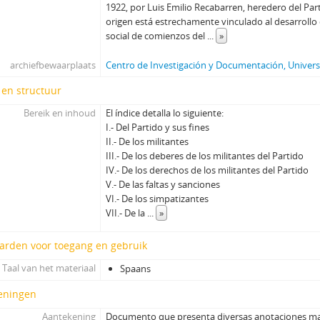
1922, por Luis Emilio Recabarren, heredero del Part
origen está estrechamente vinculado al desarroll
social de comienzos del
...
»
archiefbewaarplaats
Centro de Investigación y Documentación, Universi
 en structuur
Bereik en inhoud
El índice detalla lo siguiente:
I.- Del Partido y sus fines
II.- De los militantes
III.- De los deberes de los militantes del Partido
IV.- De los derechos de los militantes del Partido
V.- De las faltas y sanciones
VI.- De los simpatizantes
VII.- De la
...
»
arden voor toegang en gebruik
Taal van het materiaal
Spaans
eningen
Aantekening
Documento que presenta diversas anotaciones ma