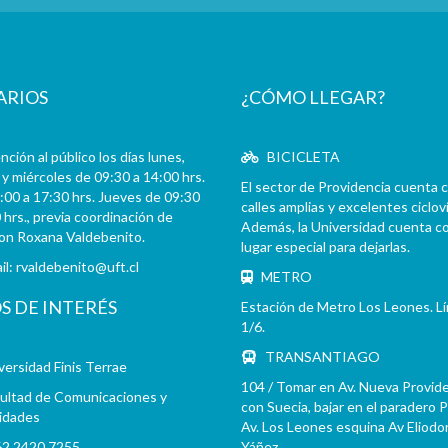
ARIOS
¿CÓMO LLEGAR?
ción al público los días lunes,
BICICLETA
y miércoles de 09:30 a 14:00 hrs.
El sector de Providencia cuenta 
:00 a 17:30 hrs. Jueves de 09:30
calles amplias y excelentes cicloví
 hrs., previa coordinación de
Además, la Universidad cuenta c
con Roxana Valdebenito.
lugar especial para dejarlas.
il:
rvaldebenito@uft.cl
METRO
OS DE INTERÉS
Estación de Metro Los Leones. L
1/6.
TRANSANTIAGO
versidad Finis Terrae
104 / Tomar en Av. Nueva Provid
ultad de Comunicaciones y
con Suecia, bajar en el paradero 
idades
Av. Los Leones esquina Av Eliodo
2 2420 7255
Yáñez.