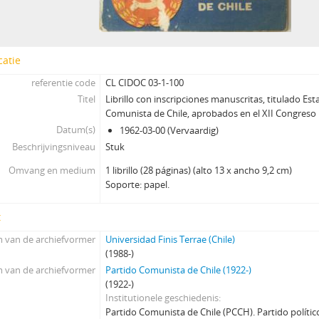
catie
referentie code
CL CIDOC 03-1-100
Titel
Librillo con inscripciones manuscritas, titulado Est
Comunista de Chile, aprobados en el XII Congreso
Datum(s)
1962-03-00 (Vervaardig)
Beschrijvingsniveau
Stuk
Omvang en medium
1 librillo (28 páginas) (alto 13 x ancho 9,2 cm)
Soporte: papel.
t
 van de archiefvormer
Universidad Finis Terrae (Chile)
(1988-)
 van de archiefvormer
Partido Comunista de Chile (1922-)
(1922-)
Institutionele geschiedenis
Partido Comunista de Chile (PCCH). Partido polític