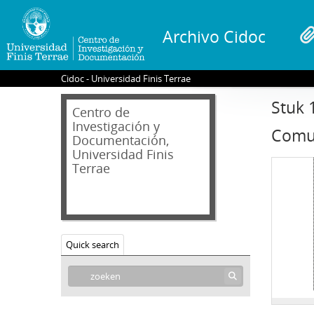
Archivo Cidoc
Cidoc - Universidad Finis Terrae
Stuk 
Centro de
Investigación y
Comun
Documentación,
Universidad Finis
Terrae
Quick search