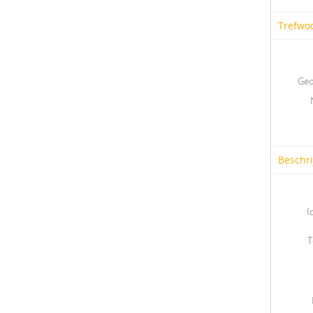
Trefwo
Geo
Beschr
I
T