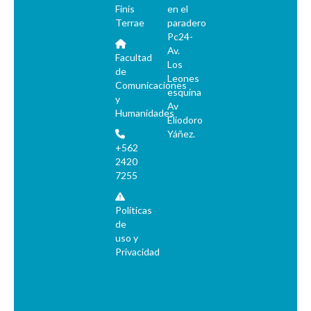
Finis
en el
Terrae
paradero
Pc24-
Av.
Facultad
Los
de
Leones
Comunicaciones
esquina
y
Av
Humanidades
Eliodoro
Yáñez.
+562
2420
7255
Políticas
de
uso y
Privacidad