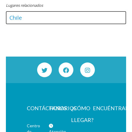
Lugares relacionados
Chile
CONTÁCTANOS
HORARIOS
¿CÓMO
ENCUÉNTRAN
LLEGAR?
Centro
de
Atención