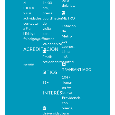
para
el
14:00
dejarlas.
CIDOC
hrs.,
y sus
previa
actividades,
coordinación
METRO
contactar
de
Estación
a Flor
visita
de
Hidalgo
con
Metro
fhidalgo@uft.cl
Roxana
Los
Valdebenito.
Leones.
ACREDITACIÓN
Línea
Email:
1/6.
rvaldebenito@uft.cl
TRANSANTIAGO
SITIOS
104 /
DE
Tomar
en Av.
INTERÉS
Nueva
Providencia
con
Suecia,
Universidad
bajar