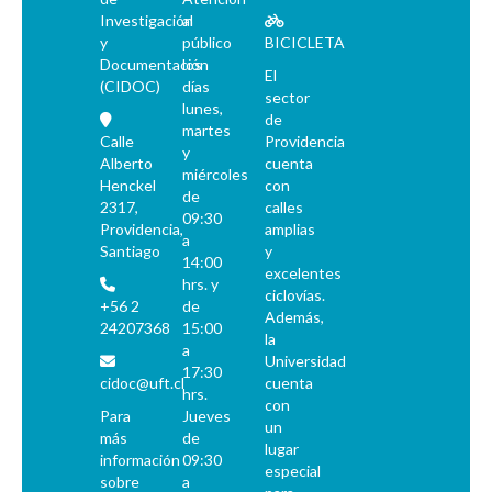
Investigación
al
y
público
BICICLETA
Documentación
los
El
(CIDOC)
días
sector
lunes,
de
martes
Calle
Providencia
y
Alberto
cuenta
miércoles
Henckel
con
de
2317,
calles
09:30
Providencia,
amplias
a
Santiago
y
14:00
excelentes
hrs. y
ciclovías.
+56 2
de
Además,
24207368
15:00
la
a
Universidad
17:30
cidoc@uft.cl
cuenta
hrs.
con
Para
Jueves
un
más
de
lugar
información
09:30
especial
sobre
a