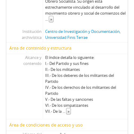
Obrero Socialista. Su origen está
estrechamente vinculado al desarrollo del
movimiento obrero y social de comienzos del
...
»
Institución
Centro de Investigación y Documentación,
archivística
Universidad Finis Terrae
Área de contenido y estructura
Alcance y
El índice detalla lo siguiente:
contenido
I.- Del Partido y sus fines
II.- De los militantes
III.- De los deberes de los militantes del
Partido
IV.- De los derechos de los militantes del
Partido
V.- De las faltas y sanciones
VI.- De los simpatizantes
VII.- De la
...
»
Área de condiciones de acceso y uso