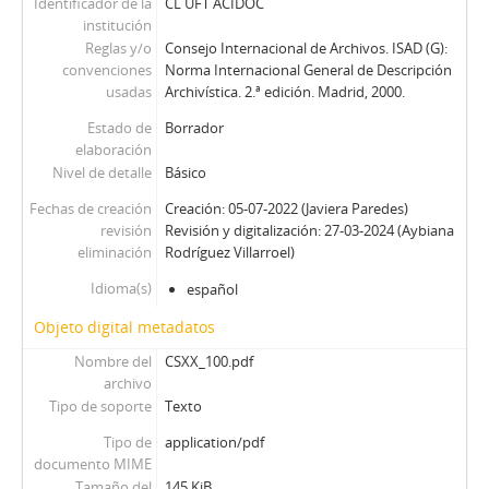
Identificador de la
CL UFT ACIDOC
institución
Reglas y/o
Consejo Internacional de Archivos. ISAD (G):
convenciones
Norma Internacional General de Descripción
usadas
Archivística. 2.ª edición. Madrid, 2000.
Estado de
Borrador
elaboración
Nivel de detalle
Básico
Fechas de creación
Creación: 05-07-2022 (Javiera Paredes)
revisión
Revisión y digitalización: 27-03-2024 (Aybiana
eliminación
Rodríguez Villarroel)
Idioma(s)
español
Objeto digital metadatos
Nombre del
CSXX_100.pdf
archivo
Tipo de soporte
Texto
Tipo de
application/pdf
documento MIME
Tamaño del
145 KiB