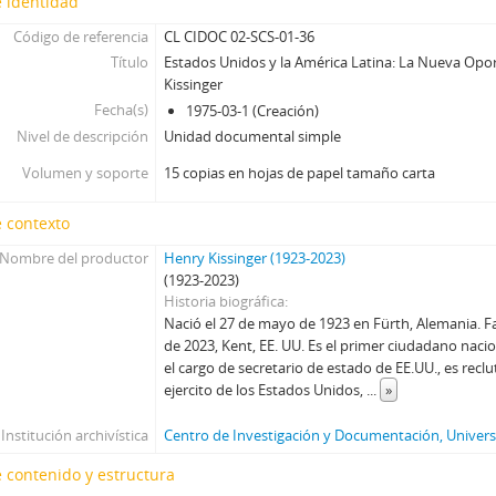
 identidad
Código de referencia
CL CIDOC 02-SCS-01-36
Título
Estados Unidos y la América Latina: La Nueva Op
Kissinger
Fecha(s)
1975-03-1 (Creación)
Nivel de descripción
Unidad documental simple
Volumen y soporte
15 copias en hojas de papel tamaño carta
 contexto
Nombre del productor
Henry Kissinger (1923-2023)
(1923-2023)
Historia biográfica
Nació el 27 de mayo de 1923 en Fürth, Alemania. Fa
de 2023, Kent, EE. UU. Es el primer ciudadano nac
el cargo de secretario de estado de EE.UU., es recl
ejercito de los Estados Unidos,
...
»
Institución archivística
Centro de Investigación y Documentación, Universi
 contenido y estructura