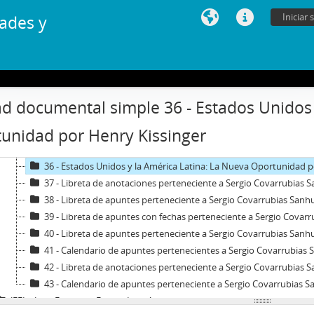
27 - Texto "Las américas en un mundo cambiante" Declaraciones sobre la 
Iniciar 
ades y
28 - Texto "Una nueva estructura internacional en formación" Declaración del secretario de estado 
29 - Informe biográfico del Secretario de Estado de los EE.UU Hen
30 - Informe sobre William D. Rogers
31 - Informe sobre Nancy Kissinger
32 - Informe sobre William S. Mailliard
d documental simple 36 - Estados Unidos 
33 - Declaración de Leonard Garment, representante de los Estados Unidos
unidad por Henry Kissinger
34 - Opinión de Kissinger sobre importantes temas internacional
35 - Declaración de Leonard Garment, representante de los Estados Unid
36 - Estados Unidos y la América Latina: La Nueva Oportunidad p
37 - Libreta de anotaciones perteneciente a Sergio Covarrubias 
38 - Libreta de apuntes perteneciente a Sergio Covarrubias Sanh
39 - Libreta de apuntes con fechas perteneciente a Sergio Covarrubias Sanhuez
40 - Libreta de apuntes perteneciente a Sergio Covarrubias Sanh
41 - Calendario de apuntes pertenecientes a Sergio Covarrubias
42 - Libreta de anotaciones perteneciente a Sergio Covarrubias 
43 - Calendario de apuntes perteneciente a Sergio Covarrubias 
JFFL - Juan Francisco Fresno Larraín