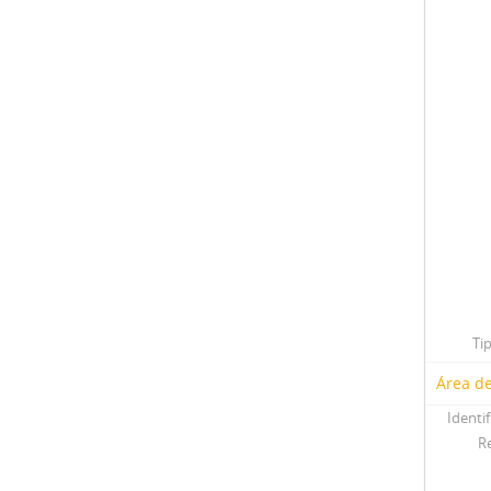
Ti
Área de
Identif
R