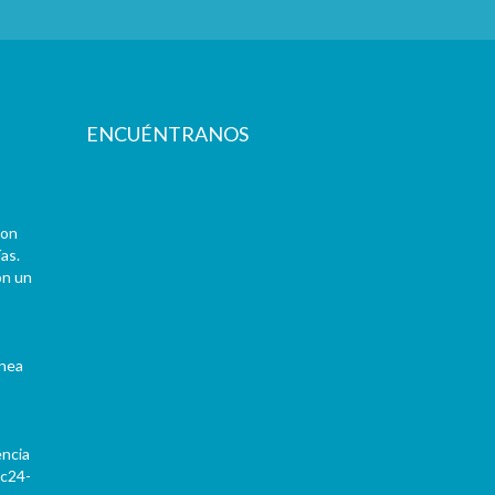
ENCUÉNTRANOS
con
as.
on un
ínea
encia
Pc24-