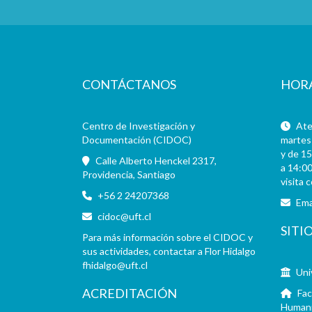
CONTÁCTANOS
HOR
Centro de Investigación y
Aten
Documentación (CIDOC)
martes 
y de 15
Calle Alberto Henckel 2317,
a 14:00
Providencia, Santiago
visita 
+56 2 24207368
Ema
cidoc@uft.cl
SITI
Para más información sobre el CIDOC y
sus actividades, contactar a Flor Hidalgo
fhidalgo@uft.cl
Uni
ACREDITACIÓN
Fac
Human