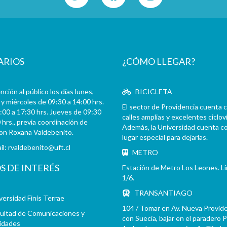
ARIOS
¿CÓMO LLEGAR?
ción al público los días lunes,
BICICLETA
y miércoles de 09:30 a 14:00 hrs.
El sector de Providencia cuenta 
:00 a 17:30 hrs. Jueves de 09:30
calles amplias y excelentes cicloví
 hrs., previa coordinación de
Además, la Universidad cuenta c
con Roxana Valdebenito.
lugar especial para dejarlas.
il:
rvaldebenito@uft.cl
METRO
OS DE INTERÉS
Estación de Metro Los Leones. L
1/6.
TRANSANTIAGO
versidad Finis Terrae
104 / Tomar en Av. Nueva Provid
ultad de Comunicaciones y
con Suecia, bajar en el paradero 
idades