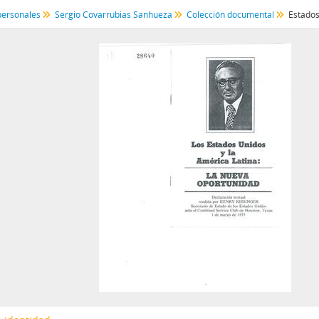
GIF - Gonzalo Izquierdo Fernández
personales
Sergio Covarrubias Sanhueza
Colección documental
SOJR - Sergio Onofre Jarpa Reyes
RKV - Roberto Tomás Kelly Vásquez
RVA - Rafael Valdivieso Ariztía
AMP - Alfonso Marquéz de la Plata Yrarrázaval
FMA - Fernando Matthei Aubel