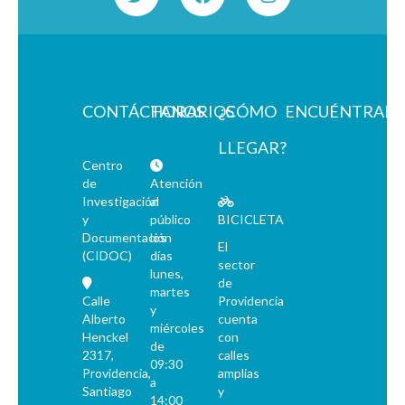
CONTÁCTANOS
HORARIOS
¿CÓMO
ENCUÉNTRAN
LLEGAR?
Centro
de
Atención
Investigación
al
y
público
BICICLETA
Documentación
los
El
(CIDOC)
días
sector
lunes,
de
martes
Calle
Providencia
y
Alberto
cuenta
miércoles
Henckel
con
de
2317,
calles
09:30
Providencia,
amplias
a
Santiago
y
14:00