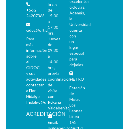
excelentes
hrs. y
ciclovías.
+56 2
de
Además,
24207368
15:00
la
a
Universidad
17:30
cidoc@uft.cl
cuenta
hrs.
con
Para
Jueves
un
más
de
lugar
información
09:30
especial
sobre
a
para
el
14:00
dejarlas.
CIDOC
hrs.,
y sus
previa
actividades,
coordinación
METRO
contactar
de
Estación
a Flor
visita
de
Hidalgo
con
Metro
fhidalgo@uft.cl
Roxana
Los
Valdebenito.
Leones.
ACREDITACIÓN
Línea
Email:
1/6.
rvaldebenito@uft.cl