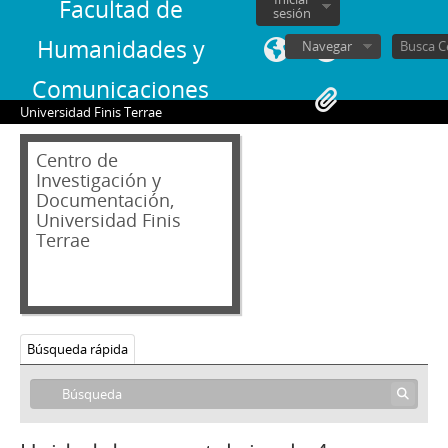
Facultad de
sesión
Humanidades y
Navegar
Comunicaciones
Universidad Finis Terrae
Centro de
Investigación y
Documentación,
Universidad Finis
Terrae
Búsqueda rápida
02 - Archivos personales
JAR - Jorge Alessandri Rodríguez