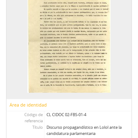
RKV - Roberto Tomás Kelly Vásquez
RVA - Rafael Valdivieso Ariztía
AMP - Alfonso Marquéz de la Plata Yrarrázaval
FMA - Fernando Matthei Aubel
Área de identidad
Código de
CL CIDOC 02-FBS-01-4
referencia
Título
Discurso propagandístico en Lolol ante la
candidatura parlamentaria