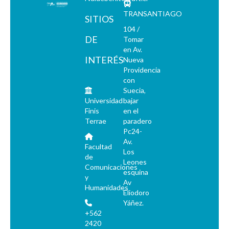
TRANSANTIAGO
SITIOS
104 /
DE
Tomar
en Av.
INTERÉS
Nueva
Providencia
con
Suecia,
Universidad
bajar
Finis
en el
Terrae
paradero
Pc24-
Av.
Facultad
Los
de
Leones
Comunicaciones
esquina
y
Av
Humanidades
Eliodoro
Yáñez.
+562
2420