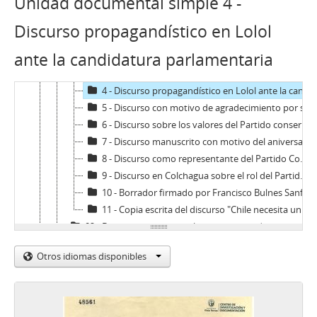
Unidad documental simple 4 -
FBS - Francisco Bulnes Sanfuentes
01 - Discursos
Discurso propagandístico en Lolol
1 - Discurso sobre la realidad nacional del país
ante la candidatura parlamentaria
2 - Discurso dedicado al obispo Octavio Fernández
3 - Reflexión escrita sobre el catolicismo y la Iglesia
4 - Discurso propagandístico en Lolol ante la candidatura parlamentaria
5 - Discurso con motivo de agradecimiento por su cargo como dirigente de la Juventud Conservadora en la ANEC
6 - Discurso sobre los valores del Partido conservador y Juventud conservadora
7 - Discurso manuscrito con motivo del aniversario de la Juventud Conservadora
8 - Discurso como representante del Partido Conservador
9 - Discurso en Colchagua sobre el rol del Partido Conservador para el desarrollo territorial
10 - Borrador firmado por Francisco Bulnes Sanfuentes de discurso celebrado en homenaje al Papa Pío XI en la Universidad Católica
11 - Copia escrita del discurso "Chile necesita una honda transformación", pronunciado por Francisco Bulnes Sanfuentes a través de la radio Cooperativa
02 - Documentos personales y correspondencia
03 - Datos elecciones de 1947 en la provincia de Colchagua
Otros idiomas disponibles
SCS - Sergio Covarrubias Sanhueza
JFFL - Juan Francisco Fresno Larraín
GIF - Gonzalo Izquierdo Fernández
SOJR - Sergio Onofre Jarpa Reyes