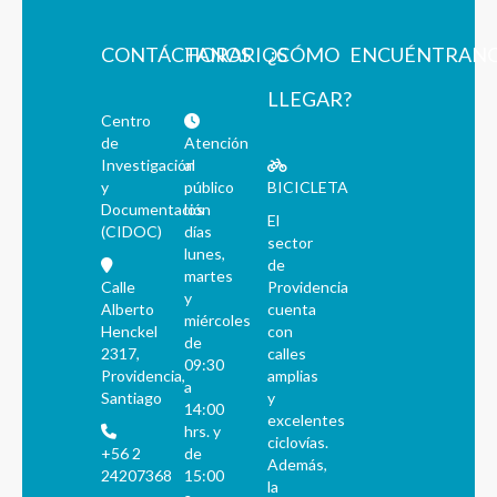
CONTÁCTANOS
HORARIOS
¿CÓMO
ENCUÉNTRAN
LLEGAR?
Centro
de
Atención
Investigación
al
y
público
BICICLETA
Documentación
los
El
(CIDOC)
días
sector
lunes,
de
martes
Calle
Providencia
y
Alberto
cuenta
miércoles
Henckel
con
de
2317,
calles
09:30
Providencia,
amplias
a
Santiago
y
14:00
excelentes
hrs. y
ciclovías.
+56 2
de
Además,
24207368
15:00
la