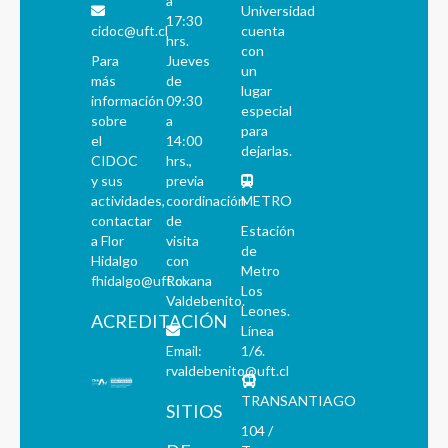
a
Universidad
17:30
cidoc@uft.cl
cuenta
hrs.
con
Para
Jueves
un
más
de
lugar
información
09:30
especial
sobre
a
para
el
14:00
dejarlas.
CIDOC
hrs.,
y sus
previa
actividades,
coordinación
METRO
contactar
de
Estación
a Flor
visita
de
Hidalgo
con
Metro
fhidalgo@uft.cl
Roxana
Los
Valdebenito.
Leones.
ACREDITACIÓN
Línea
Email:
1/6.
rvaldebenito@uft.cl
TRANSANTIAGO
SITIOS
104 /