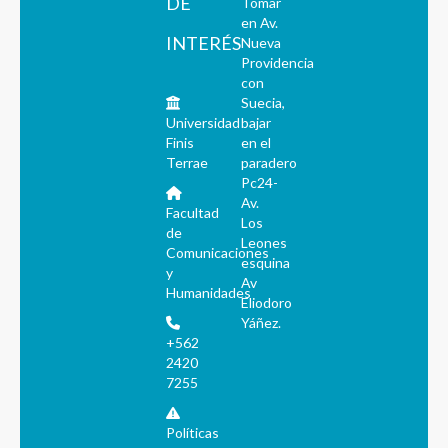
DE
Tomar
en Av.
INTERÉS
Nueva
Providencia
con
Suecia,
Universidad
bajar
Finis
en el
Terrae
paradero
Pc24-
Av.
Facultad
Los
de
Leones
Comunicaciones
esquina
y
Av
Humanidades
Eliodoro
Yáñez.
+562
2420
7255
Políticas