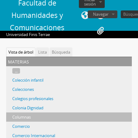
Facultad de
sesión
Humanidades y
Navegar
Comunicaciones
Universidad Finis Terrae
Vista de árbol
Lista
Búsqueda
materias
...
Colección infantil
Colecciones
Colegios profesionales
Colonia Dignidad
Columnas
Comercio
Comercio Internacional