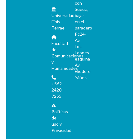
con
Suecia,
Universidad
bajar
Finis
en el
Terrae
paradero
Pc24-
Av.
Facultad
Los
de
Leones
Comunicaciones
esquina
y
Av
Humanidades
Eliodoro
Yáñez.
+562
2420
7255
Políticas
de
uso y
Privacidad