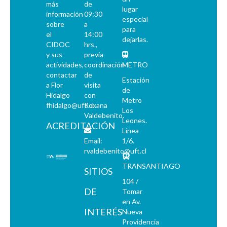
más
de
lugar
información
09:30
especial
sobre
a
para
el
14:00
dejarlas.
CIDOC
hrs.,
y sus
previa
actividades,
coordinación
METRO
contactar
de
Estación
a Flor
visita
de
Hidalgo
con
Metro
fhidalgo@uft.cl
Roxana
Los
Valdebenito.
Leones.
ACREDITACIÓN
Línea
Email:
1/6.
rvaldebenito@uft.cl
TRANSANTIAGO
SITIOS
104 /
DE
Tomar
en Av.
INTERÉS
Nueva
Providencia