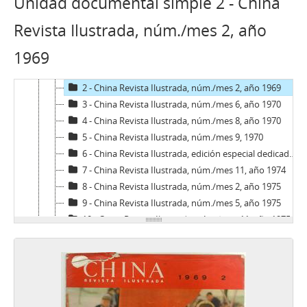
Unidad documental simple 2 - China
04 - Hemeroteca
AB - Andrés Bello: Revista de Literatura y Arte
Revista Ilustrada, núm./mes 2, año
AN - Algo Nuevo
1969
CRI - China Revista Ilustrada
1 - China Revista Ilustrada, núm./mes 10, año 1966
2 - China Revista Ilustrada, núm./mes 2, año 1969
3 - China Revista Ilustrada, núm./mes 6, año 1970
4 - China Revista Ilustrada, núm./mes 8, año 1970
5 - China Revista Ilustrada, núm./mes 9, 1970
6 - China Revista Ilustrada, edición especial dedicado al 50° aniversario de la fundación del Partido Comunista de China, núm./mes 10, año 1971
7 - China Revista Ilustrada, núm./mes 11, año 1974
8 - China Revista Ilustrada, núm./mes 2, año 1975
9 - China Revista Ilustrada, núm./mes 5, año 1975
10 - China Revista Ilustrada, núm./mes 11, año 1975
11 - China Revista Ilustrada, núm./mes 12, año 1975
12 - China Revista Ilustrada, núm./mes 4, año 1976
13 - China Revista Ilustrada, núm./mes 6, año 1976
14 - China Revista Ilustrada, núm./mes 7, año 1977
CV - Chile vencerá: Órgano Oficial de la Juventud Socialista de Chile