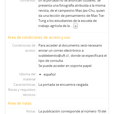
contenido
En la portada no se anuncian titulares. Se
presenta una fotografía atribuida a la misma
revista, de el campesino Mao Jao-Chu, quien
da una lección de pensamiento de Mao Tse-
Tung a los estudiantes de la escuela de
trabajo agrícola de la
...
»
Área de condiciones de acceso y uso
Condiciones de
Para acceder al documento será necesario
acceso
enviar un correo electrónico a:
svaldebenito@uft.cl , donde se especificará el
tipo de consulta.
Se puede acceder en soporte papel.
Idioma del
español
material
Características
La portada se encuentra rasgada.
físicas y requisitos
técnicos
Área de notas
Notas
La publicación corresponde al número 10 del