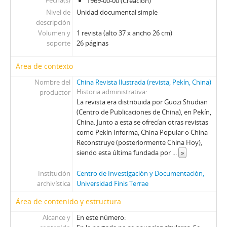
Fecha(s)
P - Paloma
1969-00-00 (Creación)
Nivel de
Pag - Páginas: Para una acción solidaria
Unidad documental simple
descripción
PEC - Política. Economía. Cultura.
Volumen y
1 revista (alto 37 x ancho 26 cm)
PP - Pluma y Pincel
soporte
26 páginas
PM - Pacífico Magazine
QP - Qué Pasa
Área de contexto
QR - La Quinta Rueda
Nombre del
China Revista Ilustrada (revista, Pekín, China)
REC - Revista el Compañero
Historia administrativa
productor
S - Solidaridad
La revista era distribuida por Guozi Shudian
TS - Tribuna Sindical
(Centro de Publicaciones de China), en Pekín,
UL - Unidad y Lucha: Órgano del Comité Central del Partido Socialista
China. Junto a esta se ofrecían otras revistas
como Pekín Informa, China Popular o China
V - Vea
Reconstruye (posteriormente China Hoy),
VC - Vía Chilena
siendo esta última fundada por
...
»
ZZ - Zig-Zag
Institución
Centro de Investigación y Documentación,
archivística
Universidad Finis Terrae
Área de contenido y estructura
Alcance y
En este número: