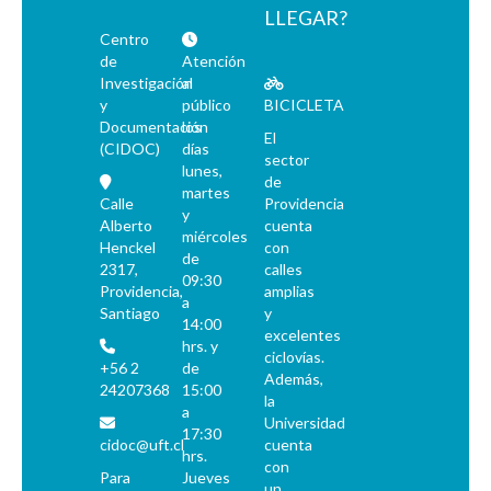
LLEGAR?
Centro
de
Atención
Investigación
al
y
público
BICICLETA
Documentación
los
El
(CIDOC)
días
sector
lunes,
de
martes
Calle
Providencia
y
Alberto
cuenta
miércoles
Henckel
con
de
2317,
calles
09:30
Providencia,
amplias
a
Santiago
y
14:00
excelentes
hrs. y
ciclovías.
+56 2
de
Además,
24207368
15:00
la
a
Universidad
17:30
cidoc@uft.cl
cuenta
hrs.
con
Para
Jueves
un