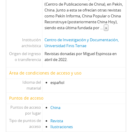
P - Paloma
(Centro de Publicaciones de China), en Pekín,
Pag - Páginas: Para una acción solidaria
China. Junto a esta se ofrecían otras revistas
como Pekín Informa, China Popular o China
PEC - Política. Economía. Cultura.
Reconstruye (posteriormente China Hoy),
PP - Pluma y Pincel
siendo esta última fundada por
...
»
PM - Pacífico Magazine
QP - Qué Pasa
Institución
Centro de Investigación y Documentación,
QR - La Quinta Rueda
archivística
Universidad Finis Terrae
REC - Revista el Compañero
Origen del ingreso
Revistas donadas por Miguel Espinoza en
S - Solidaridad
o transferencia
abril de 2022.
TS - Tribuna Sindical
Área de condiciones de acceso y uso
UL - Unidad y Lucha: Órgano del Comité Central del Partido Socialista
V - Vea
Idioma del
español
VC - Vía Chilena
material
ZZ - Zig-Zag
Puntos de acceso
Puntos de acceso
China
por lugar
Tipo de puntos de
Revista
acceso
Ilustraciones