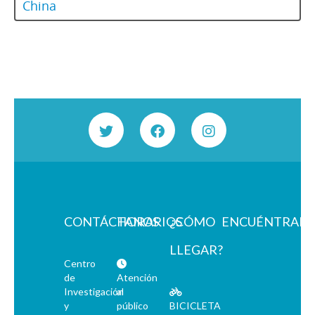
China
CONTÁCTANOS
HORARIOS
¿CÓMO
ENCUÉNTRAN
LLEGAR?
Centro
de
Atención
Investigación
al
y
público
BICICLETA