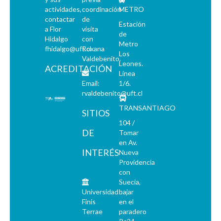
actividades,
coordinación
METRO
contactar
de
Estación
a Flor
visita
de
Hidalgo
con
Metro
fhidalgo@uft.cl
Roxana
Los
Valdebenito.
Leones.
ACREDITACIÓN
Línea
Email:
1/6.
rvaldebenito@uft.cl
TRANSANTIAGO
SITIOS
104 /
DE
Tomar
en Av.
INTERÉS
Nueva
Providencia
con
Suecia,
Universidad
bajar
Finis
en el
Terrae
paradero