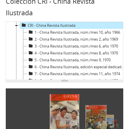
Colección CRI - China Revista
04 - Hemeroteca
Ilustrada
AB - Andrés Bello: Revista de Literatura y Arte
AN - Algo Nuevo
CRI - China Revista Ilustrada
1 - China Revista Ilustrada, núm./mes 10, año 1966
2 - China Revista Ilustrada, núm./mes 2, año 1969
3 - China Revista Ilustrada, núm./mes 6, año 1970
4 - China Revista Ilustrada, núm./mes 8, año 1970
5 - China Revista Ilustrada, núm./mes 9, 1970
6 - China Revista Ilustrada, edición especial dedicado al 50° aniversario de la fundación del Partido Comunista de China, núm./mes 10, año 1971
7 - China Revista Ilustrada, núm./mes 11, año 1974
8 - China Revista Ilustrada, núm./mes 2, año 1975
9 - China Revista Ilustrada, núm./mes 5, año 1975
10 - China Revista Ilustrada, núm./mes 11, año 1975
11 - China Revista Ilustrada, núm./mes 12, año 1975
12 - China Revista Ilustrada, núm./mes 4, año 1976
13 - China Revista Ilustrada, núm./mes 6, año 1976
14 - China Revista Ilustrada, núm./mes 7, año 1977