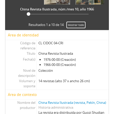
CV - Chile vencerá: Órgano Oficial de la Juventud Socialista de Chile
C - Contrapunto. Periodismo universitario
China Revista Ilustrada, núm./mes 10, año 1966
CEP - Cuadernos de Educación Popular
CU - Cuncuna
D - Desfile
Resultados 1 a 10 de 14
Mostrar todo
DyT - Diálogo y Transición
Área de identidad
Di - Dinacos
E - Ercilla
Código de
CL CIDOC 04-CRI
referencia
ER - El Rebelde del MIR
Título
China Revista Ilustrada
EV - Eva
Fecha(s)
1976-00-00 (Creación)
H - Hoy (Magazine)
1966-00-00 (Creación)
LG - La Gironda
Nivel de
Colección
LPa - La Patria
descripción
LP - La Prensa
Volumen y
14 revistas (alto 37 x ancho 26 cm)
M - Margarita
soporte
M - Mayoría
Área de contexto
MJ - Mensaje
Nombre del
China Revista Ilustrada (revista, Pekín, China)
NCh - Nosotros Los Chilenos
Historia administrativa
productor
OFNPL - Órgano Oficial del Frente Nacionalista Patria y Libertad
La revista era distribuida por Guozi Shudian