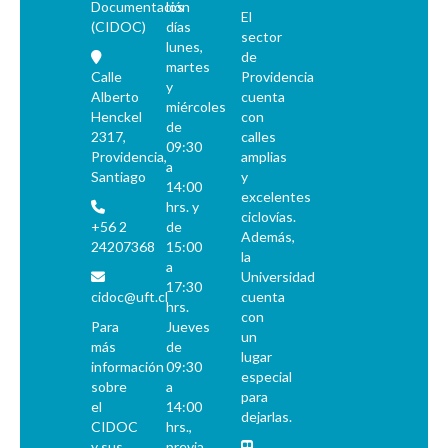
Documentación
los
El
(CIDOC)
días
sector
lunes,
de
martes
Calle
Providencia
y
Alberto
cuenta
miércoles
Henckel
con
de
2317,
calles
09:30
Providencia,
amplias
a
Santiago
y
14:00
excelentes
hrs. y
ciclovías.
+56 2
de
Además,
24207368
15:00
la
a
Universidad
17:30
cidoc@uft.cl
cuenta
hrs.
con
Para
Jueves
un
más
de
lugar
información
09:30
especial
sobre
a
para
el
14:00
dejarlas.
CIDOC
hrs.,
y sus
previa