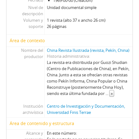
Fecha(s)
P - Paloma
1969-00-00 (Creación)
Nivel de
Pag - Páginas: Para una acción solidaria
Unidad documental simple
descripción
PEC - Política. Economía. Cultura.
Volumen y
1 revista (alto 37 x ancho 26 cm)
PP - Pluma y Pincel
soporte
26 páginas
PM - Pacífico Magazine
QP - Qué Pasa
Área de contexto
QR - La Quinta Rueda
Nombre del
China Revista Ilustrada (revista, Pekín, China)
REC - Revista el Compañero
Historia administrativa
productor
S - Solidaridad
La revista era distribuida por Guozi Shudian
TS - Tribuna Sindical
(Centro de Publicaciones de China), en Pekín,
UL - Unidad y Lucha: Órgano del Comité Central del Partido Socialista
China. Junto a esta se ofrecían otras revistas
como Pekín Informa, China Popular o China
V - Vea
Reconstruye (posteriormente China Hoy),
VC - Vía Chilena
siendo esta última fundada por
...
»
ZZ - Zig-Zag
Institución
Centro de Investigación y Documentación,
archivística
Universidad Finis Terrae
Área de contenido y estructura
Alcance y
En este número: