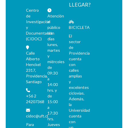
LLEGAR?
Centro
de
Atención
Investigación
al
y
público
BICICLETA
Documentación
los
El
(CIDOC)
días
sector
lunes,
de
martes
Calle
Providencia
y
Alberto
cuenta
miércoles
Henckel
con
de
2317,
calles
09:30
Providencia,
amplias
a
Santiago
y
14:00
excelentes
hrs. y
ciclovías.
+56 2
de
Además,
24207368
15:00
la
a
Universidad
17:30
cidoc@uft.cl
cuenta
hrs.
con
Para
Jueves
un