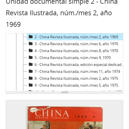
Unidad documental simple 2 - China
04 - Hemeroteca
AB - Andrés Bello: Revista de Literatura y Arte
Revista Ilustrada, núm./mes 2, año
AN - Algo Nuevo
1969
CRI - China Revista Ilustrada
1 - China Revista Ilustrada, núm./mes 10, año 1966
2 - China Revista Ilustrada, núm./mes 2, año 1969
3 - China Revista Ilustrada, núm./mes 6, año 1970
4 - China Revista Ilustrada, núm./mes 8, año 1970
5 - China Revista Ilustrada, núm./mes 9, 1970
6 - China Revista Ilustrada, edición especial dedicado al 50° aniversario de la fundación del Partido Comunista de China, núm./mes 10, año 1971
7 - China Revista Ilustrada, núm./mes 11, año 1974
8 - China Revista Ilustrada, núm./mes 2, año 1975
9 - China Revista Ilustrada, núm./mes 5, año 1975
10 - China Revista Ilustrada, núm./mes 11, año 1975
11 - China Revista Ilustrada, núm./mes 12, año 1975
12 - China Revista Ilustrada, núm./mes 4, año 1976
13 - China Revista Ilustrada, núm./mes 6, año 1976
14 - China Revista Ilustrada, núm./mes 7, año 1977
CV - Chile vencerá: Órgano Oficial de la Juventud Socialista de Chile