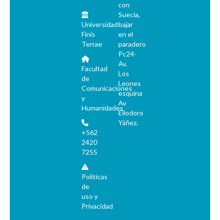
con
Suecia,
Universidad
bajar
Finis
en el
Terrae
paradero
Pc24-
Av.
Facultad
Los
de
Leones
Comunicaciones
esquina
y
Av
Humanidades
Eliodoro
Yáñez.
+562
2420
7255
Políticas
de
uso y
Privacidad