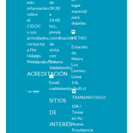
más
de
lugar
información
09:30
especial
sobre
a
para
el
14:00
dejarlas.
CIDOC
hrs.,
y sus
previa
actividades,
coordinación
METRO
contactar
de
Estación
a Flor
visita
de
Hidalgo
con
Metro
fhidalgo@uft.cl
Roxana
Los
Valdebenito.
Leones.
ACREDITACIÓN
Línea
Email:
1/6.
rvaldebenito@uft.cl
TRANSANTIAGO
SITIOS
104 /
DE
Tomar
en Av.
INTERÉS
Nueva
Providencia