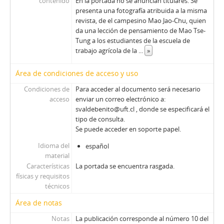
contenido
En la portada no se anuncian titulares. Se
presenta una fotografía atribuida a la misma
revista, de el campesino Mao Jao-Chu, quien
da una lección de pensamiento de Mao Tse-
Tung a los estudiantes de la escuela de
trabajo agrícola de la
...
»
Área de condiciones de acceso y uso
Condiciones de
Para acceder al documento será necesario
acceso
enviar un correo electrónico a:
svaldebenito@uft.cl , donde se especificará el
tipo de consulta.
Se puede acceder en soporte papel.
Idioma del
español
material
Características
La portada se encuentra rasgada.
físicas y requisitos
técnicos
Área de notas
Notas
La publicación corresponde al número 10 del