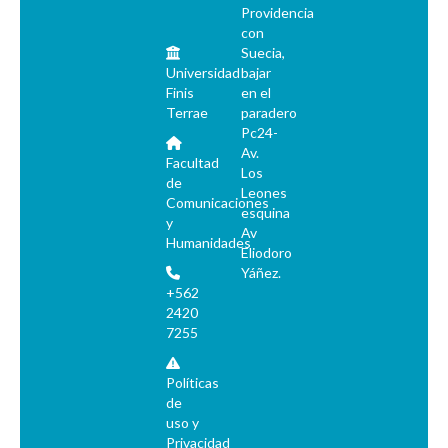
Providencia
con
Suecia,
Universidad
bajar
Finis
en el
Terrae
paradero
Pc24-
Av.
Facultad
Los
de
Leones
Comunicaciones
esquina
y
Av
Humanidades
Eliodoro
Yáñez.
+562
2420
7255
Políticas
de
uso y
Privacidad