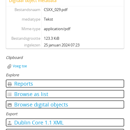
Digitaal object metadata
Bestandsnaam
CSXX_029.pdf
mediatype
Tekst
Mime-type
application/pdf
Bestandsgrootte
123.3 KiB
ingelezen
25 januari 2024 07:23
Clipboard
Voeg toe
Explore
Reports
Browse as list
Browse digital objects
Export
Dublin Core 1.1 XML