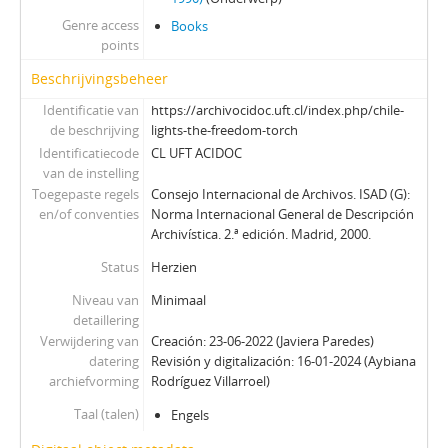
Genre access
Books
points
Beschrijvingsbeheer
Identificatie van
https://archivocidoc.uft.cl/index.php/chile-
de beschrijving
lights-the-freedom-torch
Identificatiecode
CL UFT ACIDOC
van de instelling
Toegepaste regels
Consejo Internacional de Archivos. ISAD (G):
en/of conventies
Norma Internacional General de Descripción
Archivística. 2.ª edición. Madrid, 2000.
Status
Herzien
Niveau van
Minimaal
detaillering
Verwijdering van
Creación: 23-06-2022 (Javiera Paredes)
datering
Revisión y digitalización: 16-01-2024 (Aybiana
archiefvorming
Rodríguez Villarroel)
Taal (talen)
Engels