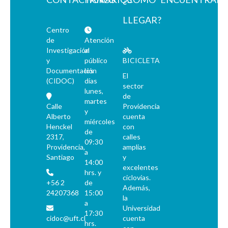
LLEGAR?
Centro
de
Atención
Investigación
al
y
público
BICICLETA
Documentación
los
El
(CIDOC)
días
sector
lunes,
de
martes
Calle
Providencia
y
Alberto
cuenta
miércoles
Henckel
con
de
2317,
calles
09:30
Providencia,
amplias
a
Santiago
y
14:00
excelentes
hrs. y
ciclovías.
+56 2
de
Además,
24207368
15:00
la
a
Universidad
17:30
cidoc@uft.cl
cuenta
hrs.