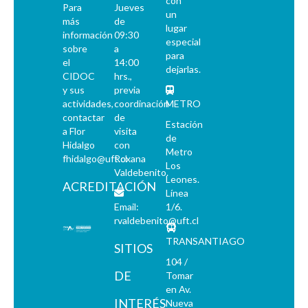
con
Para
Jueves
un
más
de
lugar
información
09:30
especial
sobre
a
para
el
14:00
dejarlas.
CIDOC
hrs.,
y sus
previa
actividades,
coordinación
METRO
contactar
de
Estación
a Flor
visita
de
Hidalgo
con
Metro
fhidalgo@uft.cl
Roxana
Los
Valdebenito.
Leones.
ACREDITACIÓN
Línea
Email:
1/6.
rvaldebenito@uft.cl
TRANSANTIAGO
SITIOS
104 /
DE
Tomar
en Av.
INTERÉS
Nueva