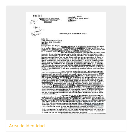
129 - Carta de agradecimiento firmada por Jorge Alessandri Rodríguez a María de la Cruz
130 - Carta firmada de Estela Araya a Jorge Alessandri Rodríguez en la que indica que la biblioteca pública de Laja lleva su nombre
131 - Carta firmada de José Piñera a Bernardino Piñera en la que comenta el Rerum Novarum
132 - Carta firmada de Sergio Carrasco a Jorge Alessandri Rodriguez en la que le envía antecedentes legales
133 - Carta firmada de Ernesto Correa Gatica a Jorge Alessandri Rodrìguez en la que le agradece su gestión presidencial
134 - Carta firmada de Jorge Cash Molina al director para opinar sobre el acontecer nacional
135 - Carta del instituto de ingenieros de Chile dirigida a Jorge Alessandri Rodríguez
136 - Carta manuscrita de Roberto Izquierdo a Jorge Alessandri
137 - Carta de agradecimiento de Jorge Alessandri Rodríguez a Álvaro Arriagada Norambuena
138 - Carta firmada de Jorge Alessandri a Guillermo Medina.
139 - Carta firmada de Patricio Huneeus Salas al director de El Mercurio.
140 - Carta firmada de Luicio Cristiani a Jorge Alessandri Rodriguez en la que le pide un ejemplar del libro "Mis años de gobierno" escrito por Arturo Alessandri Palma.
141 - Carta de Jorge Alessandri Rodriguez a Patricio Huneeus Salas en la que le agradece la copia del artículo que envió a economía y negocios del Mercurio.
142 - Carta firmada de Patricio Huneeus Salas a Jorge Alessandri Rodriguez en la que aluden a una publicación hecha en el diario.
143 - Carta firmada de Jorge Alessandri Rodríguez a Augusto Pinochet Ugarte en la que es invitado a la ceremonia de graduación de detectives de la promoción 1980-1982.
02 - Documentos y actas de la Compañía Manufacturera de Papeles y Cartones
FBS - Francisco Bulnes Sanfuentes
SCS - Sergio Covarrubias Sanhueza
Área de identidad