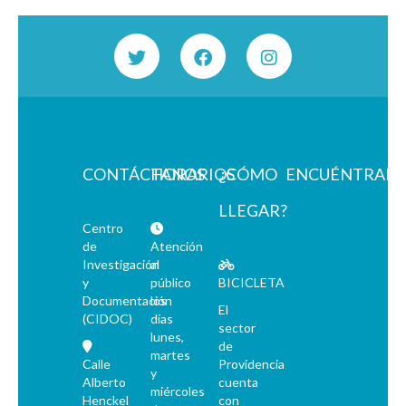
CONTÁCTANOS
HORARIOS
¿CÓMO
ENCUÉNTRAN
LLEGAR?
Centro
de
Atención
Investigación
al
y
público
BICICLETA
Documentación
los
El
(CIDOC)
días
sector
lunes,
de
martes
Calle
Providencia
y
Alberto
cuenta
miércoles
Henckel
con