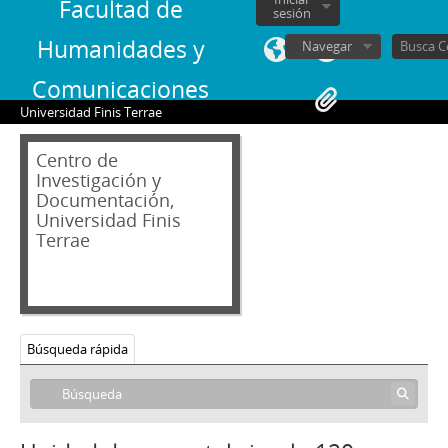
91 - Carta firmada de María Pía Fuentealba de Zalaquett
Facultad de
sesión
92 - Carta de Jorge Alessandri a Juan Bautista Rossetti Colombino
Humanidades y
Navegar
93 - Carta de Jorge Alessandri a María Pía Fuentealba de Zalaquett
94 - Carta de Jorge Vega Germain a Jorge Alessandri
Comunicaciones
95 - Carta de un funcionario [desconocido] de la Municipalidad de Santiago a Jorge Alessandri
Universidad Finis Terrae
96 - Carta firmada de la dirección de la Sociedad Nacional de Agricultura a Jorge Alessandri
97 - Carta de Jorge Alessandri a la Directiva de la Sociedad Nacional de Agricultura
Centro de
98 - Carta de Jorge Alessandri a Eliana San Martín de Astudillo
Investigación y
99 - Carta de María Luisa Menares a Jorge Alessandri
Documentación,
100 - Carta firmada de Werner Ohl Muller a Jorge Alessandri
Universidad Finis
Terrae
101 - Carta de Jorge Alessandri a Juan José Fernández
102 - Carta de agradecimiento de Luis Sánchez Latorre a Jorge Alessandri
103 - Carta de agradecimiento para Jorge Alessandri
104 - Carta de Andrés Benavente Urbina a Jorge Alessandri
105 - Carta de Jorge Alessandri a Fernando Palma Rogers
Búsqueda rápida
106 - Carta de Jorge Alessandri al Director de La Segunda
107 - Escrito dirigido a Jorge Alessandri "Por la Anécdota a la Historia"
108 - Carta de René Silva Espejo a Jorge Alessandri
109 - Carta de Jorge Alessandri a Ramón Álvarez Goldsack