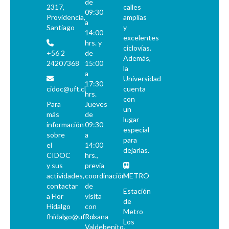
de
2317,
calles
09:30
Providencia,
amplias
a
Santiago
y
14:00
excelentes
hrs. y
ciclovías.
+56 2
de
Además,
24207368
15:00
la
a
Universidad
17:30
cidoc@uft.cl
cuenta
hrs.
con
Para
Jueves
un
más
de
lugar
información
09:30
especial
sobre
a
para
el
14:00
dejarlas.
CIDOC
hrs.,
y sus
previa
actividades,
coordinación
METRO
contactar
de
Estación
a Flor
visita
de
Hidalgo
con
Metro
fhidalgo@uft.cl
Roxana
Los
Valdebenito.