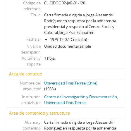
JFFL - Juan Francisco Fresno Larraín
Código de
CL CIDOC 02-JAR-01-120
GIF - Gonzalo Izquierdo Fernández
referencia
SOJR - Sergio Onofre Jarpa Reyes
Título
Carta firmada dirigida a Jorge Alessandri
Rodríguez en respuesta por la adherencia
RKV - Roberto Tomás Kelly Vásquez
presidencial y respaldo al Centro Social y
RVA - Rafael Valdivieso Ariztía
Cultural Jorge Prat Echaurren
AMP - Alfonso Marquéz de la Plata Yrarrázaval
Fecha(s)
1979-12-07 (Creación)
FMA - Fernando Matthei Aubel
Nivel de
Unidad documental simple
descripción
Volumen y
1 hoja.
soporte
Área de contexto
Nombre del
Universidad Finis Terrae (Chile)
productor
(1988-)
Institución
Centro de Investigación y Documentación,
archivística
Universidad Finis Terrae
Área de contenido y estructura
Alcance y
Carta firmada dirigida a Jorge Alessandri
contenido
Rodríguez en respuesta por la adherencia