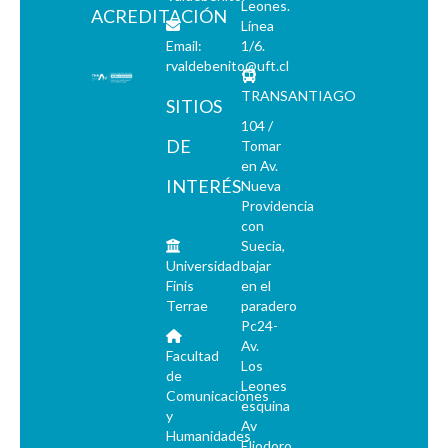
Leones.
ACREDITACIÓN
Línea
Email:
1/6.
rvaldebenito@uft.cl
TRANSANTIAGO
SITIOS
104 /
DE
Tomar
en Av.
INTERÉS
Nueva
Providencia
con
Suecia,
Universidad
bajar
Finis
en el
Terrae
paradero
Pc24-
Av.
Facultad
Los
de
Leones
Comunicaciones
esquina
y
Av
Humanidades
Eliodoro