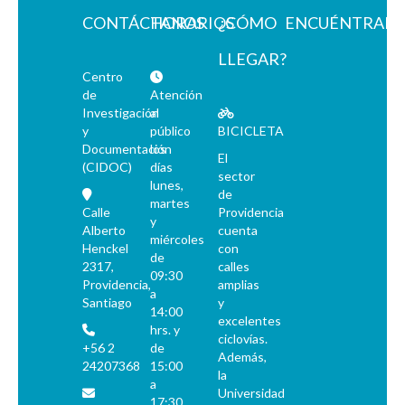
CONTÁCTANOS
HORARIOS
¿CÓMO
ENCUÉNTRAN
LLEGAR?
Centro
de
Atención
Investigación
al
y
público
BICICLETA
Documentación
los
El
(CIDOC)
días
sector
lunes,
de
martes
Calle
Providencia
y
Alberto
cuenta
miércoles
Henckel
con
de
2317,
calles
09:30
Providencia,
amplias
a
Santiago
y
14:00
excelentes
hrs. y
ciclovías.
+56 2
de
Además,
24207368
15:00
la
a
Universidad
17:30