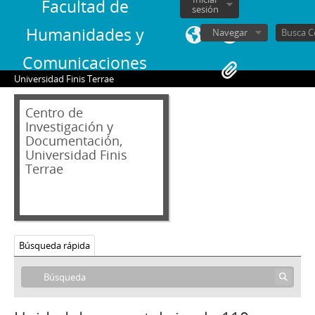
86 - Carta de Carlos Herrera Nockel y Silvia Castillo San Juan a Jorge Alessandri
Facultad de
sesión
87 - Carta de Jorge Alessandri a Horacio Hernández A.
Humanidades y
Navegar
88 - Fotocopia de recorte de prensa Discurso en homenaje a Fray Camilo Henriquez
89 - Carta de Pedro Oporto Vera a Jorge Alessandri
Comunicaciones
90 - Carta de Jorge Alessandri a Pedro Oporto Vera
Universidad Finis Terrae
91 - Carta firmada de María Pía Fuentealba de Zalaquett
92 - Carta de Jorge Alessandri a Juan Bautista Rossetti Colombino
Centro de
93 - Carta de Jorge Alessandri a María Pía Fuentealba de Zalaquett
Investigación y
94 - Carta de Jorge Vega Germain a Jorge Alessandri
Documentación,
95 - Carta de un funcionario [desconocido] de la Municipalidad de Santiago a Jorge Alessandri
Universidad Finis
Terrae
96 - Carta firmada de la dirección de la Sociedad Nacional de Agricultura a Jorge Alessandri
97 - Carta de Jorge Alessandri a la Directiva de la Sociedad Nacional de Agricultura
98 - Carta de Jorge Alessandri a Eliana San Martín de Astudillo
99 - Carta de María Luisa Menares a Jorge Alessandri
100 - Carta firmada de Werner Ohl Muller a Jorge Alessandri
Búsqueda rápida
101 - Carta de Jorge Alessandri a Juan José Fernández
102 - Carta de agradecimiento de Luis Sánchez Latorre a Jorge Alessandri
103 - Carta de agradecimiento para Jorge Alessandri
104 - Carta de Andrés Benavente Urbina a Jorge Alessandri