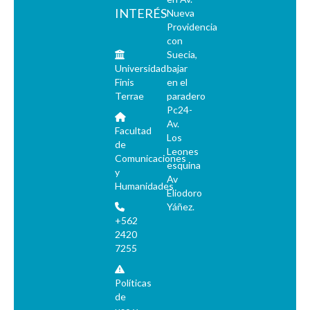
INTERÉS
Nueva
Providencia
con
Suecia,
Universidad
bajar
Finis
en el
Terrae
paradero
Pc24-
Av.
Facultad
Los
de
Leones
Comunicaciones
esquina
y
Av
Humanidades
Eliodoro
Yáñez.
+562
2420
7255
Políticas
de