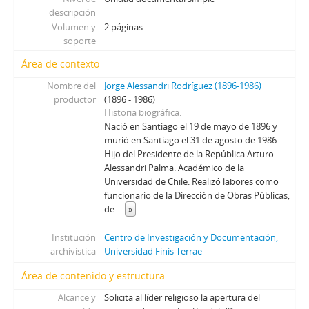
142 - Carta firmada de Patricio Huneeus Salas a Jorge Alessandri Rodriguez en la que aluden a una publicación hecha en el diario.
descripción
143 - Carta firmada de Jorge Alessandri Rodríguez a Augusto Pinochet Ugarte en la que es invitado a la ceremonia de graduación de detectives de la promoción 1980-1982.
Volumen y
2 páginas.
02 - Documentos y actas de la Compañía Manufacturera de Papeles y Cartones
soporte
FBS - Francisco Bulnes Sanfuentes
Área de contexto
SCS - Sergio Covarrubias Sanhueza
JFFL - Juan Francisco Fresno Larraín
Nombre del
Jorge Alessandri Rodríguez (1896-1986)
productor
GIF - Gonzalo Izquierdo Fernández
(1896 - 1986)
Historia biográfica
SOJR - Sergio Onofre Jarpa Reyes
Nació en Santiago el 19 de mayo de 1896 y
RKV - Roberto Tomás Kelly Vásquez
murió en Santiago el 31 de agosto de 1986.
RVA - Rafael Valdivieso Ariztía
Hijo del Presidente de la República Arturo
AMP - Alfonso Marquéz de la Plata Yrarrázaval
Alessandri Palma. Académico de la
Universidad de Chile. Realizó labores como
FMA - Fernando Matthei Aubel
funcionario de la Dirección de Obras Públicas,
de
...
»
Institución
Centro de Investigación y Documentación,
archivística
Universidad Finis Terrae
Área de contenido y estructura
Alcance y
Solicita al líder religioso la apertura del