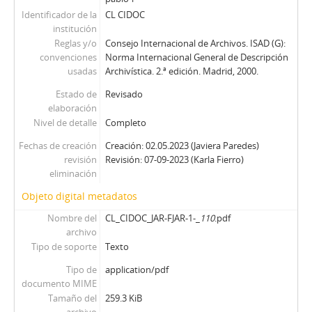
Identificador de la
CL CIDOC
institución
Reglas y/o
Consejo Internacional de Archivos. ISAD (G):
convenciones
Norma Internacional General de Descripción
usadas
Archivística. 2.ª edición. Madrid, 2000.
Estado de
Revisado
elaboración
Nivel de detalle
Completo
Fechas de creación
Creación: 02.05.2023 (Javiera Paredes)
revisión
Revisión: 07-09-2023 (Karla Fierro)
eliminación
Objeto digital metadatos
Nombre del
CL_CIDOC_JAR-FJAR-1-_
110
.pdf
archivo
Tipo de soporte
Texto
Tipo de
application/pdf
documento MIME
Tamaño del
259.3 KiB