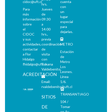
cidoc@uft.cl
cuenta
hrs.
con
Para
Jueves
un
más
de
lugar
información
09:30
especial
sobre
a
para
el
14:00
dejarlas.
CIDOC
hrs.,
y sus
previa
actividades,
coordinación
METRO
contactar
de
Estación
a Flor
visita
de
Hidalgo
con
Metro
fhidalgo@uft.cl
Roxana
Los
Valdebenito.
Leones.
ACREDITACIÓN
Línea
Email:
1/6.
rvaldebenito@uft.cl
TRANSANTIAGO
SITIOS
104 /
DE
Tomar
en Av.