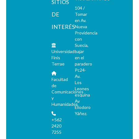
SITIOS
104 /
DE
Tomar
en Av.
INTERÉS
Nueva
Providencia
con
Suecia,
Universidad
bajar
Finis
en el
Terrae
paradero
Pc24-
Av.
Facultad
Los
de
Leones
Comunicaciones
esquina
y
Av
Humanidades
Eliodoro
Yáñez.
+562
2420
7255