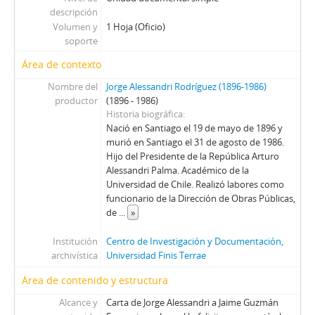
82 - Carta de Enrique Urrutia Manzano a Jorge Alessandri
descripción
83 - Carta de Jorge Alessandri a Álvaro Orrego Barros
Volumen y
1 Hoja (Oficio)
84 - Preguntas formuladas a Jorge Alessandri por alumnos del Instituto Nacional
soporte
85 - Carta de Germán Picó Cañas a Jorge Alessandri
Área de contexto
86 - Carta de Carlos Herrera Nockel y Silvia Castillo San Juan a Jorge Alessandri
87 - Carta de Jorge Alessandri a Horacio Hernández A.
Nombre del
Jorge Alessandri Rodríguez (1896-1986)
productor
(1896 - 1986)
88 - Fotocopia de recorte de prensa Discurso en homenaje a Fray Camilo Henriquez
Historia biográfica
89 - Carta de Pedro Oporto Vera a Jorge Alessandri
Nació en Santiago el 19 de mayo de 1896 y
90 - Carta de Jorge Alessandri a Pedro Oporto Vera
murió en Santiago el 31 de agosto de 1986.
91 - Carta firmada de María Pía Fuentealba de Zalaquett
Hijo del Presidente de la República Arturo
92 - Carta de Jorge Alessandri a Juan Bautista Rossetti Colombino
Alessandri Palma. Académico de la
Universidad de Chile. Realizó labores como
93 - Carta de Jorge Alessandri a María Pía Fuentealba de Zalaquett
funcionario de la Dirección de Obras Públicas,
94 - Carta de Jorge Vega Germain a Jorge Alessandri
de
...
»
95 - Carta de un funcionario [desconocido] de la Municipalidad de Santiago a Jorge Alessandri
96 - Carta firmada de la dirección de la Sociedad Nacional de Agricultura a Jorge Alessandri
Institución
Centro de Investigación y Documentación,
97 - Carta de Jorge Alessandri a la Directiva de la Sociedad Nacional de Agricultura
archivística
Universidad Finis Terrae
98 - Carta de Jorge Alessandri a Eliana San Martín de Astudillo
Área de contenido y estructura
99 - Carta de María Luisa Menares a Jorge Alessandri
Alcance y
Carta de Jorge Alessandri a Jaime Guzmán
100 - Carta firmada de Werner Ohl Muller a Jorge Alessandri