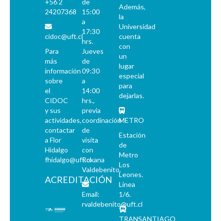
+56 2
de
Además,
24207368
15:00
la
a
Universidad
17:30
cidoc@uft.cl
cuenta
hrs.
con
Para
Jueves
un
más
de
lugar
información
09:30
especial
sobre
a
para
el
14:00
dejarlas.
CIDOC
hrs.,
y sus
previa
actividades,
coordinación
METRO
contactar
de
Estación
a Flor
visita
de
Hidalgo
con
Metro
fhidalgo@uft.cl
Roxana
Los
Valdebenito.
Leones.
ACREDITACIÓN
Línea
Email:
1/6.
rvaldebenito@uft.cl
TRANSANTIAGO