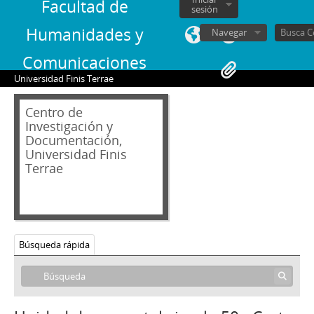
26 - Carta de Jorge Alessandri a Bernardo Schmutzer
Facultad de
sesión
27 - Cuestionario escrito con respuestas de Jorge Alessandri
Humanidades y
Navegar
28 - Carta de Jorge Alessandri a Eugenio Heiremans y Hernán Errazuriz
29 - Carta de Jorge Alessandri a Oscar Gajardo Villaroel
Comunicaciones
30 - Carta de Jorge Alessandri a Ernesto Banderas Cañas
Universidad Finis Terrae
31 - Carta de Jorge Alessandri a Jorge Bentjerodt Becker
32 - Carta firmada de Fernando Leniz C. a Jorge Alessandri
Centro de
33 - Transcripción de Conferencia al Sr. Fernando Leniz
Investigación y
34 - Minuta de discurso fúnebre con correcciones
Documentación,
35 - Carta de Carlos Martínez Sotomayor a Jorge Alessandri
Universidad Finis
Terrae
36 - Carta de Jorge Alessandri a Carlos Martínez Sotomayor
37 - Elogío fúnebre a Manuel Ossa Covarrubias con autor [desconocido] con copias corregidas
38 - Saludo de Jorge Alessandri a Sergio Onofre Jarpa
39 - Carta de Jorge Alessandri a Patricio Huneeus
40 - Carta de Jorge Alessandri a Felipe Herrera
Búsqueda rápida
41 - Carta firmada de Cyrus Eaton a Jorge Alessandri con copia traducida al español
42 - Carta de Jorge Alessandri a Gladys Díaz
43 - Carta de Jorge Alessandri a Walter Piza
44 - Carta de Jorge Alessandri a Eduardo Morel Ch.