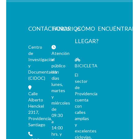
CONTÁCTANOS
HORARIOS
¿CÓMO
ENCUÉNTRAN
LLEGAR?
Centro
de
Atención
Investigación
al
y
público
BICICLETA
Documentación
los
El
(CIDOC)
días
sector
lunes,
de
martes
Calle
Providencia
y
Alberto
cuenta
miércoles
Henckel
con
de
2317,
calles
09:30
Providencia,
amplias
a
Santiago
y
14:00
excelentes
hrs. y
ciclovías.