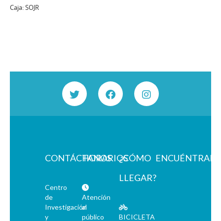
Caja:
SOJR
CONTÁCTANOS
HORARIOS
¿CÓMO
ENCUÉNTRAN
LLEGAR?
Centro
de
Atención
Investigación
al
y
público
BICICLETA