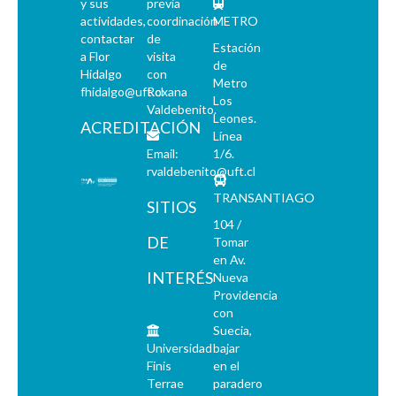
y sus
previa
actividades,
coordinación
METRO
contactar
de
Estación
a Flor
visita
de
Hidalgo
con
Metro
fhidalgo@uft.cl
Roxana
Los
Valdebenito.
Leones.
ACREDITACIÓN
Línea
Email:
1/6.
rvaldebenito@uft.cl
TRANSANTIAGO
SITIOS
104 /
DE
Tomar
en Av.
INTERÉS
Nueva
Providencia
con
Suecia,
Universidad
bajar
Finis
en el
Terrae
paradero