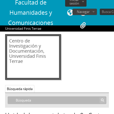
Facultad de
sesión
Humanidades y
Navegar
Comunicaciones
Universidad Finis Terrae
Centro de
Investigación y
Documentación,
02 - Archivos personales
Universidad Finis
Terrae
JAR - Jorge Alessandri Rodríguez
FBS - Francisco Bulnes Sanfuentes
SCS - Sergio Covarrubias Sanhueza
JFFL - Juan Francisco Fresno Larraín
GIF - Gonzalo Izquierdo Fernández
Búsqueda rápida
SOJR - Sergio Onofre Jarpa Reyes
1 - Carta de Sergio Onofre Jarpa a Fray Francisco Valdés Subercaseaux
2 - Carta del Embajador Juan Carlos Katzenstein a Sergio Onofre Jarpa
3 - Carta firmada de Pío Laghi a Sergio Onofre Jarpa