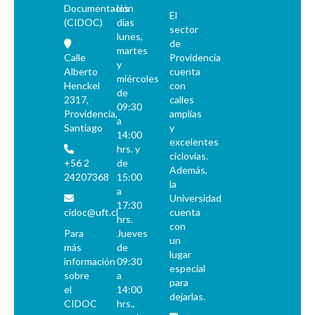
Documentación
los
El
(CIDOC)
días
sector
lunes,
de
martes
Calle
Providencia
y
Alberto
cuenta
miércoles
Henckel
con
de
2317,
calles
09:30
Providencia,
amplias
a
Santiago
y
14:00
excelentes
hrs. y
ciclovías.
+56 2
de
Además,
24207368
15:00
la
a
Universidad
17:30
cidoc@uft.cl
cuenta
hrs.
con
Para
Jueves
un
más
de
lugar
información
09:30
especial
sobre
a
para
el
14:00
dejarlas.
CIDOC
hrs.,