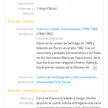
41 - Fichaje de citas de la Revista APSI con autor [desconocido]
descripción
42 - Entrevista transcrita a Sergio Onofre Jarpa
Volumen y
1 Hoja (Oficio)
43 - Telex de Sergio Onofre Jarpa al Representante de las Naciones Unidas
soporte
44 - Telex de Sergio Onofre Jarpa al Representante de las Naciones Unidas
Área de contexto
45 - Transcripción de la Intervención del Embajador de Chile en las Naciones Unidas Almirante Ismael Huerta
Nombre del
46 - Lista de candidatos a senadores apoyados por Chile Futuro con autor [desconocido]
Francisco Valdés Subercaseaux (1908-1982)
productor
(1908-1982)
47 - Informe "La destrucción de la democracia en Chile" con autor [desconocido]
Historia biográfica
48 - Informe sobre la Reforma Constitucional
Nació en la ciudad de Santiago en 1908 y
49 - Fundamentos de Acción Nacional
fallecido en Pucón en el año 1982. Fue un
50 - Transcripción de una intervención senatorial de Sergio Onofre Jarpa
misionero y prelado perteneciente a la Orden
de los Hermanos Menores Capuchinos, de la
51 - Programa de institucionalización socio-económica
que fue el primer religioso chileno. Además
52 - Carta firmada de Julio Canessa Robert a Sergio Onofre Jarpa con una transcripción de una discusión senatorial sobre la carta del Senador Pinochet al Presidente del Senado [Andrés Zaldívar]
fue el primer obispo de la Diócesis de
...
»
53 - Carta de Sergio Onofre Jarpa al Directo del Mercurio
54 - Carta de Brun Siebert a Sr Director [desconocido] con documento anexo sobre Hospitales y otros centros de atención
Institución
Centro de Investigación y Documentación,
55 - Declaración pública de la Fundación Chile Futuro
archivística
Universidad Finis Terrae
56 - Carta de Sergio Onofre Jarpa al Presidente de Chile Augusto Pinochet con copia transcrita a mano
Área de contenido y estructura
57 - Carta firmada de Alberto Espina a Sergio Onofre Jarpa
Alcance y
Carta de Francisco Valdés a Sergio Onofre
58 - Transcripción de discusión senatorial de Sergio Onofre Jarpa
contenido
Jarpa en la cual le solicita entregarle una carta
59 - Comunicado de Renovación Nacional "Rectifiquemos el Error"
al presidente de Argentina Jorge Rafael Videla