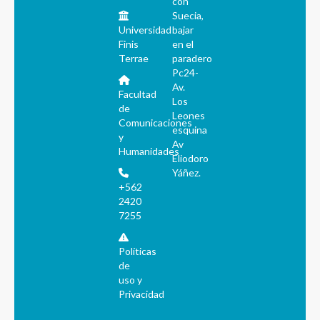
con
Suecia,
Universidad
bajar
Finis
en el
Terrae
paradero
Pc24-
Av.
Facultad
Los
de
Leones
Comunicaciones
esquina
y
Av
Humanidades
Eliodoro
Yáñez.
+562
2420
7255
Políticas
de
uso y
Privacidad