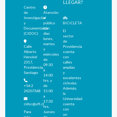
LLEGAR?
Centro
de
Atención
Investigación
al
y
público
BICICLETA
Documentación
los
El
(CIDOC)
días
sector
lunes,
de
martes
Calle
Providencia
y
Alberto
cuenta
miércoles
Henckel
con
de
2317,
calles
09:30
Providencia,
amplias
a
Santiago
y
14:00
excelentes
hrs. y
ciclovías.
+56 2
de
Además,
24207368
15:00
la
a
Universidad
17:30
cidoc@uft.cl
cuenta
hrs.
con
Para
Jueves
un
más
de