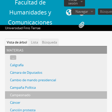
Facultad de
sesión
Humanidades y
Navegar
Comunicaciones
Universidad Finis Terrae
Vista de árbol
Lista
Búsqueda
materias
...
Caligrafía
Cámara de Diputados
Cambio de mando presidencial
Campaña Política
Campesinado
Cáncer
Canción protesta