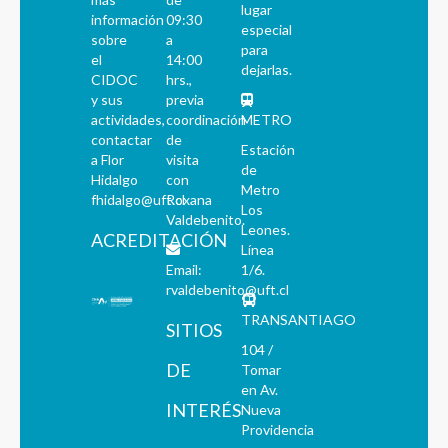
lugar
información
09:30
especial
sobre
a
para
el
14:00
dejarlas.
CIDOC
hrs.,
y sus
previa
actividades,
coordinación
METRO
contactar
de
Estación
a Flor
visita
de
Hidalgo
con
Metro
fhidalgo@uft.cl
Roxana
Los
Valdebenito.
Leones.
ACREDITACIÓN
Línea
Email:
1/6.
rvaldebenito@uft.cl
TRANSANTIAGO
SITIOS
104 /
DE
Tomar
en Av.
INTERÉS
Nueva
Providencia