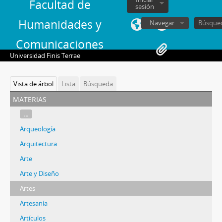
Facultad de
sesión
Humanidades y
Navegar
Comunicaciones
Universidad Finis Terrae
Vista de árbol
Lista
Búsqueda
materias
...
Arqueología
Arquitectura
Arte
Arte y Diseño
Artes
Artesanía
Artículos