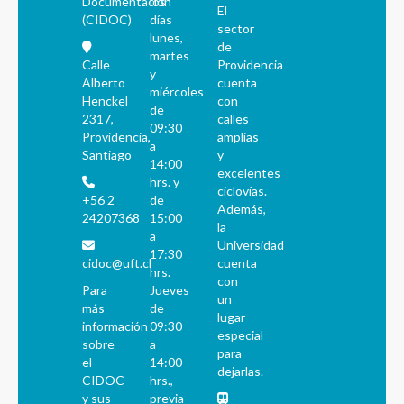
Documentación
los
El
(CIDOC)
días
sector
lunes,
de
martes
Calle
Providencia
y
Alberto
cuenta
miércoles
Henckel
con
de
2317,
calles
09:30
Providencia,
amplias
a
Santiago
y
14:00
excelentes
hrs. y
ciclovías.
+56 2
de
Además,
24207368
15:00
la
a
Universidad
17:30
cidoc@uft.cl
cuenta
hrs.
con
Para
Jueves
un
más
de
lugar
información
09:30
especial
sobre
a
para
el
14:00
dejarlas.
CIDOC
hrs.,
y sus
previa