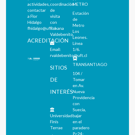
actividades,
coordinación
METRO
contactar
de
Estación
a Flor
visita
de
Hidalgo
con
Metro
fhidalgo@uft.cl
Roxana
Los
Valdebenito.
Leones.
ACREDITACIÓN
Línea
Email:
1/6.
rvaldebenito@uft.cl
TRANSANTIAGO
SITIOS
104 /
DE
Tomar
en Av.
INTERÉS
Nueva
Providencia
con
Suecia,
Universidad
bajar
Finis
en el
Terrae
paradero
Pc24-