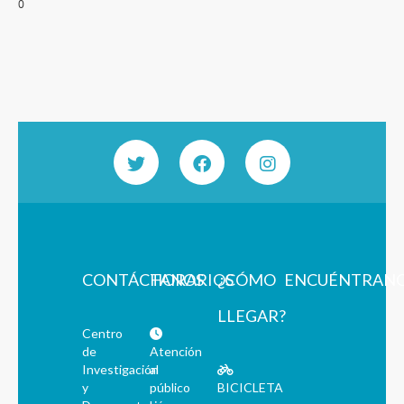
0
CONTÁCTANOS
HORARIOS
¿CÓMO
ENCUÉNTRAN
LLEGAR?
Centro
de
Atención
Investigación
al
y
público
BICICLETA