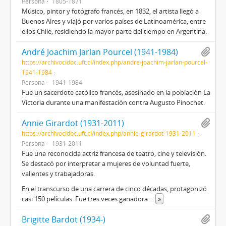
Persona
1805-1871
Músico, pintor y fotógrafo francés, en 1832, el artista llegó a
Buenos Aires y viajó por varios países de Latinoamérica, entre
ellos Chile, residiendo la mayor parte del tiempo en Argentina.
André Joachim Jarlan Pourcel (1941-1984)
https://archivocidoc.uft.cl/index.php/andre-joachim-jarlan-pourcel-
1941-1984
Persona
1941-1984
Fue un sacerdote católico francés, asesinado en la población La
Victoria durante una manifestación contra Augusto Pinochet.
Annie Girardot (1931-2011)
https://archivocidoc.uft.cl/index.php/annie-girardot-1931-2011
Persona
1931-2011
Fue una reconocida actriz francesa de teatro, cine y televisión.​
Se destacó por interpretar a mujeres de voluntad fuerte,
valientes y trabajadoras.
En el transcurso de una carrera de cinco décadas, protagonizó
casi 150 películas. Fue tres veces ganadora
...
»
Brigitte Bardot (1934-)