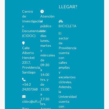
LLEGAR?
Centro
de
Atención
Investigación
al
y
público
BICICLETA
Documentación
los
El
(CIDOC)
días
sector
lunes,
de
martes
Calle
Providencia
y
Alberto
cuenta
miércoles
Henckel
con
de
2317,
calles
09:30
Providencia,
amplias
a
Santiago
y
14:00
excelentes
hrs. y
ciclovías.
+56 2
de
Además,
24207368
15:00
la
a
Universidad
17:30
cidoc@uft.cl
cuenta
hrs.
con
Para
Jueves