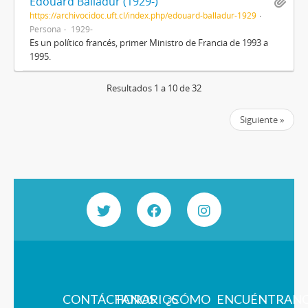
Édouard Balladur (1929-)
https://archivocidoc.uft.cl/index.php/edouard-balladur-1929
Persona
1929-
Es un político francés, primer Ministro de Francia de 1993 a
1995.
Resultados 1 a 10 de 32
Siguiente »
CONTÁCTANOS
HORARIOS
¿CÓMO
ENCUÉNTRAN