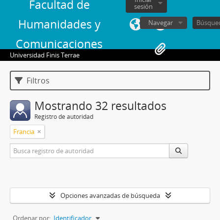
Facultad de
sesión
Humanidades y
Navegar
Comunicaciones
Universidad Finis Terrae
Filtros
Mostrando 32 resultados
Registro de autoridad
Francia
Opciones avanzadas de búsqueda
Ordenar por:
Identificador