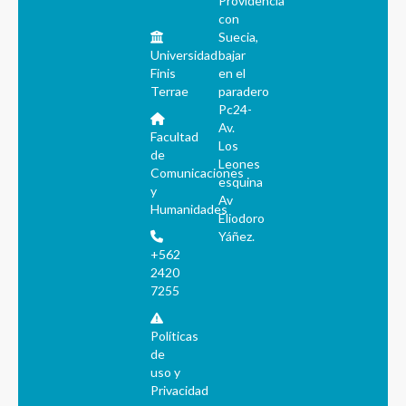
Providencia
con
Suecia,
Universidad
bajar
Finis
en el
Terrae
paradero
Pc24-
Av.
Facultad
Los
de
Leones
Comunicaciones
esquina
y
Av
Humanidades
Eliodoro
Yáñez.
+562
2420
7255
Políticas
de
uso y
Privacidad