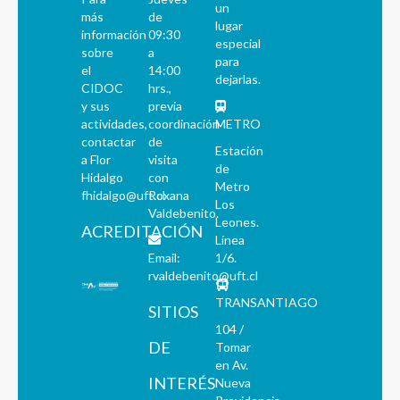
un
más
de
lugar
información
09:30
especial
sobre
a
para
el
14:00
dejarlas.
CIDOC
hrs.,
y sus
previa
actividades,
coordinación
METRO
contactar
de
Estación
a Flor
visita
de
Hidalgo
con
Metro
fhidalgo@uft.cl
Roxana
Los
Valdebenito.
Leones.
ACREDITACIÓN
Línea
Email:
1/6.
rvaldebenito@uft.cl
TRANSANTIAGO
SITIOS
104 /
DE
Tomar
en Av.
INTERÉS
Nueva