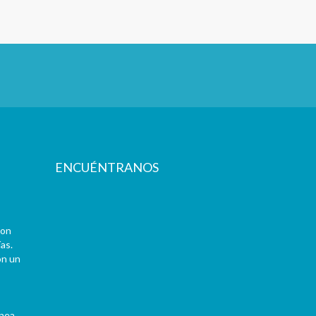
ENCUÉNTRANOS
con
as.
on un
ínea