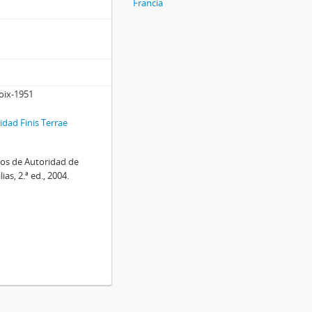
Francia
roix-1951
dad Finis Terrae
ros de Autoridad de
as, 2.ª ed., 2004.