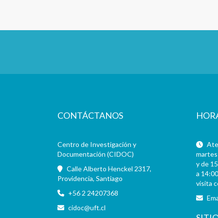
CONTÁCTANOS
HOR
Centro de Investigación y
Aten
Documentación (CIDOC)
martes 
y de 15
Calle Alberto Henckel 2317,
a 14:00
Providencia, Santiago
visita 
+56 2 24207368
Ema
cidoc@uft.cl
SITI