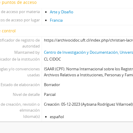
e puntos de acceso
 de acceso por materia
Arte y Diseño
os de acceso por lugar
Francia
 control
tificador de registro de
https://archivocidoc.uft.cl/index.php/christian-lac
autoridad
Maintained by
Centro de Investigación y Documentación, Universi
icador de la institución
CL CIDOC
eglas y/o convenciones
ISAAR (CPF). Norma Internacional sobre los Regist
usadas
Archivos Relativos a Instituciones, Personas y Famili
Estado de elaboración
Borrador
Nivel de detalle
Parcial
de creación, revisión o
Creación: 05-12-2023 (Aybiana Rodríguez Villarroel)
eliminación
Idioma(s)
español