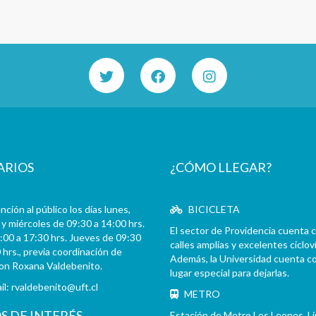
ARIOS
¿CÓMO LLEGAR?
ción al público los días lunes,
BICICLETA
y miércoles de 09:30 a 14:00 hrs.
El sector de Providencia cuenta 
:00 a 17:30 hrs. Jueves de 09:30
calles amplias y excelentes cicloví
 hrs., previa coordinación de
Además, la Universidad cuenta c
con Roxana Valdebenito.
lugar especial para dejarlas.
il:
rvaldebenito@uft.cl
METRO
OS DE INTERÉS
Estación de Metro Los Leones. L