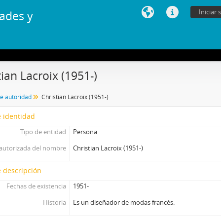
Iniciar 
ades y
tian Lacroix (1951-)
de autoridad
Christian Lacroix (1951-)
 identidad
Tipo de entidad
Persona
autorizada del nombre
Christian Lacroix (1951-)
 descripción
Fechas de existencia
1951-
Historia
Es un diseñador de modas francés.