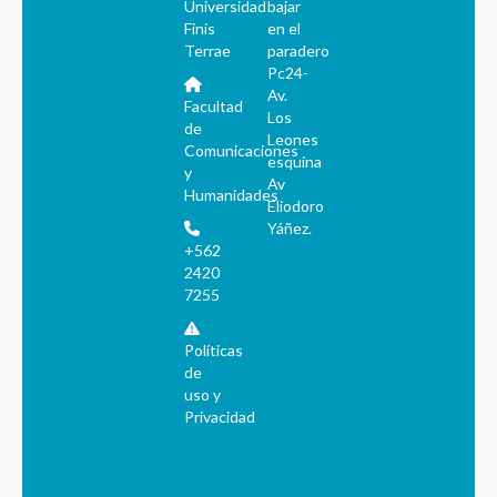
Universidad
bajar
Finis
en el
Terrae
paradero
Pc24-
Av.
Facultad
Los
de
Leones
Comunicaciones
esquina
y
Av
Humanidades
Eliodoro
Yáñez.
+562
2420
7255
Políticas
de
uso y
Privacidad