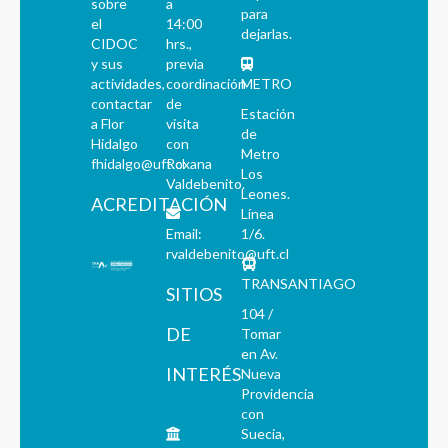
sobre
a
para
el
14:00
dejarlas.
CIDOC
hrs.,
y sus
previa
actividades,
coordinación
METRO
contactar
de
Estación
a Flor
visita
de
Hidalgo
con
Metro
fhidalgo@uft.cl
Roxana
Los
Valdebenito.
Leones.
ACREDITACIÓN
Línea
Email:
1/6.
rvaldebenito@uft.cl
TRANSANTIAGO
SITIOS
104 /
DE
Tomar
en Av.
INTERÉS
Nueva
Providencia
con
Suecia,