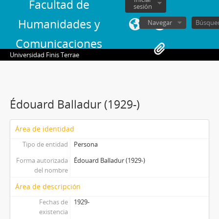
Facultad de
sesión
Humanidades y
Navegar
Comunicaciones
Universidad Finis Terrae
Édouard Balladur (1929-)
Área de identidad
Tipo de entidad
Persona
Forma autorizada
Édouard Balladur (1929-)
del nombre
Área de descripción
Fechas de
1929-
existencia