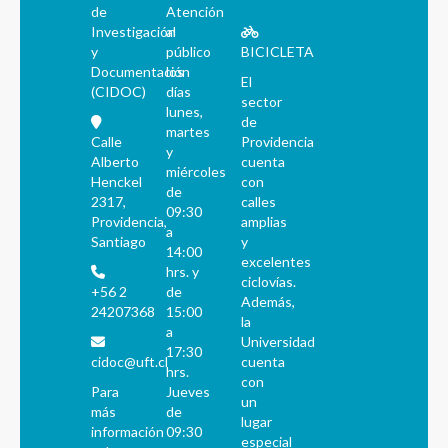
de
Atención
Investigación
al
y
público
BICICLETA
Documentación
los
El
(CIDOC)
días
sector
lunes,
de
martes
Calle
Providencia
y
Alberto
cuenta
miércoles
Henckel
con
de
2317,
calles
09:30
Providencia,
amplias
a
Santiago
y
14:00
excelentes
hrs. y
ciclovías.
+56 2
de
Además,
24207368
15:00
la
a
Universidad
17:30
cidoc@uft.cl
cuenta
hrs.
con
Para
Jueves
un
más
de
lugar
información
09:30
especial