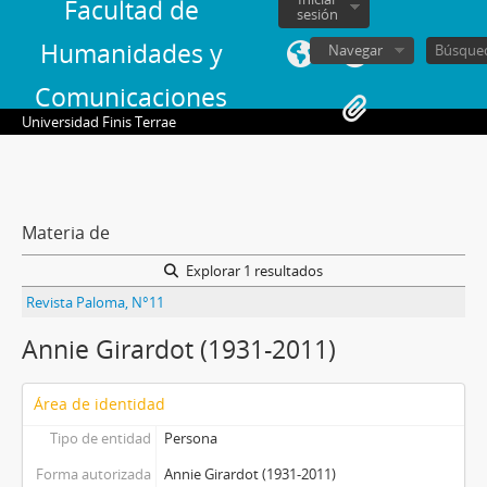
Facultad de
sesión
Humanidades y
Navegar
Comunicaciones
Universidad Finis Terrae
Materia de
Explorar 1 resultados
Revista Paloma, N°11
Annie Girardot (1931-2011)
Área de identidad
Tipo de entidad
Persona
Forma autorizada
Annie Girardot (1931-2011)