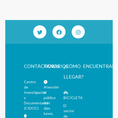
CONTÁCTANOS
HORARIOS
¿CÓMO
ENCUÉNTRAN
LLEGAR?
Centro
de
Atención
Investigación
al
y
público
BICICLETA
Documentación
los
El
(CIDOC)
días
sector
lunes,
de