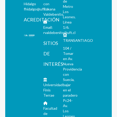
de
Hidalgo
con
Metro
fhidalgo@uft.cl
Roxana
Los
Valdebenito.
Leones.
ACREDITACIÓN
Línea
Email:
1/6.
rvaldebenito@uft.cl
TRANSANTIAGO
SITIOS
104 /
DE
Tomar
en Av.
INTERÉS
Nueva
Providencia
con
Suecia,
Universidad
bajar
Finis
en el
Terrae
paradero
Pc24-
Av.
Facultad
Los
de
Leones