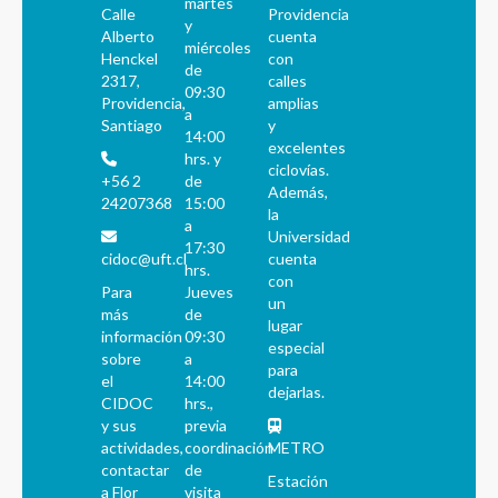
martes
Calle
Providencia
y
Alberto
cuenta
miércoles
Henckel
con
de
2317,
calles
09:30
Providencia,
amplias
a
Santiago
y
14:00
excelentes
hrs. y
ciclovías.
+56 2
de
Además,
24207368
15:00
la
a
Universidad
17:30
cidoc@uft.cl
cuenta
hrs.
con
Para
Jueves
un
más
de
lugar
información
09:30
especial
sobre
a
para
el
14:00
dejarlas.
CIDOC
hrs.,
y sus
previa
actividades,
coordinación
METRO
contactar
de
Estación
a Flor
visita