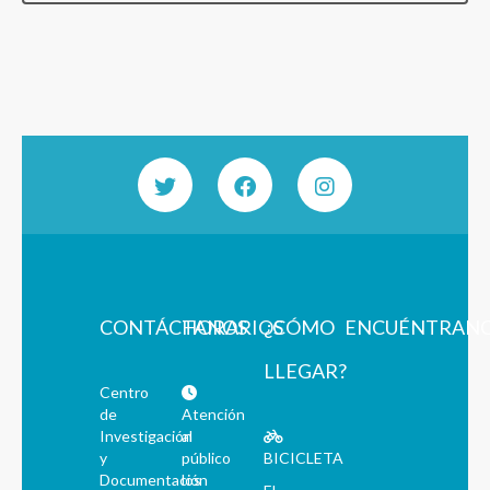
CONTÁCTANOS
HORARIOS
¿CÓMO
ENCUÉNTRAN
LLEGAR?
Centro
de
Atención
Investigación
al
y
público
BICICLETA
Documentación
los