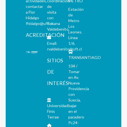
actividades,
coordinación
METRO
contactar
de
Estación
a Flor
visita
de
Hidalgo
con
Metro
fhidalgo@uft.cl
Roxana
Los
Valdebenito.
Leones.
ACREDITACIÓN
Línea
Email:
1/6.
rvaldebenito@uft.cl
TRANSANTIAGO
SITIOS
104 /
DE
Tomar
en Av.
INTERÉS
Nueva
Providencia
con
Suecia,
Universidad
bajar
Finis
en el
Terrae
paradero
Pc24-