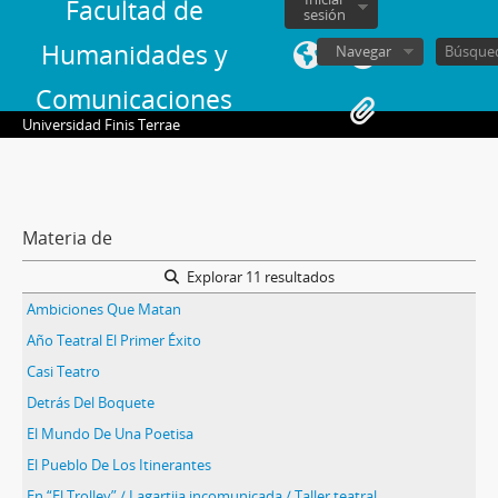
Facultad de
sesión
Humanidades y
Navegar
Comunicaciones
Universidad Finis Terrae
Materia de
Explorar 11 resultados
Ambiciones Que Matan
Año Teatral El Primer Éxito
Casi Teatro
Detrás Del Boquete
El Mundo De Una Poetisa
El Pueblo De Los Itinerantes
En “El Trolley” / Lagartija incomunicada / Taller teatral