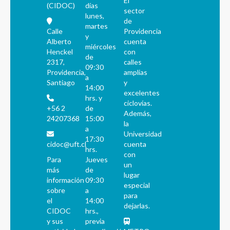
El
(CIDOC)
días
sector
lunes,
de
martes
Calle
Providencia
y
Alberto
cuenta
miércoles
Henckel
con
de
2317,
calles
09:30
Providencia,
amplias
a
Santiago
y
14:00
excelentes
hrs. y
ciclovías.
+56 2
de
Además,
24207368
15:00
la
a
Universidad
17:30
cidoc@uft.cl
cuenta
hrs.
con
Para
Jueves
un
más
de
lugar
información
09:30
especial
sobre
a
para
el
14:00
dejarlas.
CIDOC
hrs.,
y sus
previa