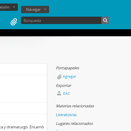
sesión
Navegar
Portapapeles
Agregar
Exportar
EAC
Materias relacionadas
Literatos/as
Lugares relacionados
ista y dramaturgo. Encarnó