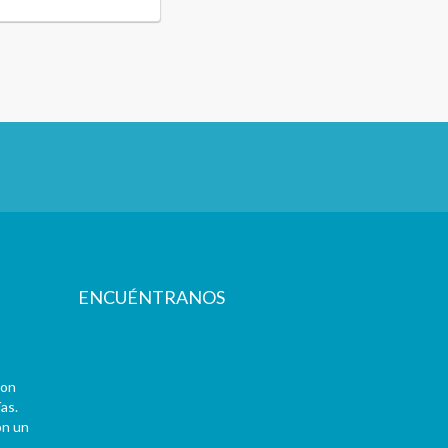
ENCUÉNTRANOS
con
as.
on un