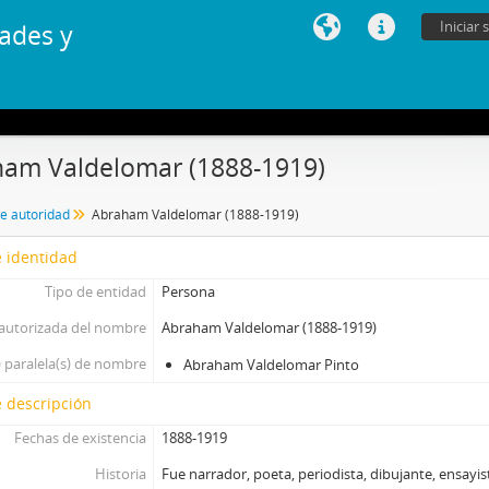
Iniciar 
ades y
am Valdelomar (1888-1919)
de autoridad
Abraham Valdelomar (1888-1919)
 identidad
Tipo de entidad
Persona
autorizada del nombre
Abraham Valdelomar (1888-1919)
 paralela(s) de nombre
Abraham Valdelomar Pinto
 descripción
Fechas de existencia
1888-1919
Historia
Fue narrador, poeta, periodista, dibujante, ensay