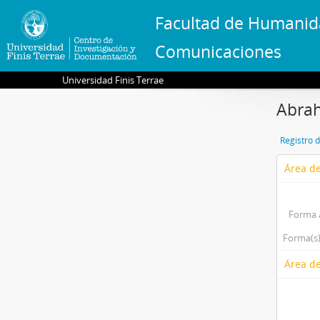
Facultad de Humanid
Comunicaciones
Universidad Finis Terrae
Abrah
Registro 
Área de
Forma 
Forma(s)
Área de