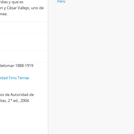
Perú
rdias y que es
n y César Vallejo, uno de
ánea.
ldelomar-1888-1919
dad Finis Terrae
ros de Autoridad de
as, 2.ª ed., 2004.