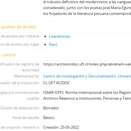
el tránsito definitivo del modernismo a las vangua
considerado, junto con los poetas José María Egure
los forjadores de la literatura peruana contempor
e puntos de acceso
 de acceso por materia
Literatos/as
os de acceso por lugar
Perú
 control
tificador de registro de
https://archivocidoc.uft.cl/index.php/abraham-va
autoridad
Maintained by
Centro de Investigación y Documentación, Universi
icador de la institución
CL UFT ACIDOC
eglas y/o convenciones
ISAAR (CPF). Norma Internacional sobre los Regist
usadas
Archivos Relativos a Instituciones, Personas y Famili
Estado de elaboración
Borrador
Nivel de detalle
Básico
de creación, revisión o
Creación: 25-05-2022