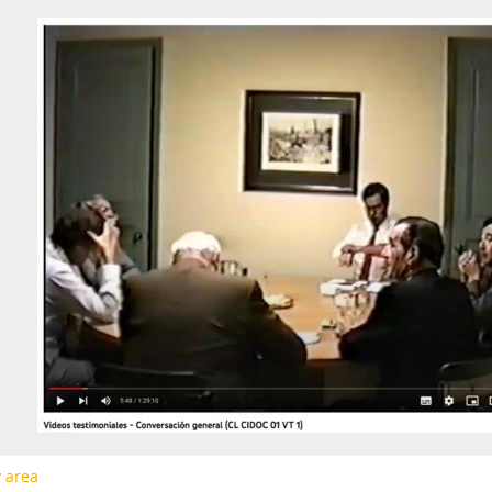
29 - Bernstein, S. - Philippi, B.
30 - Cubillos, Hernán (IV)
31 - Claro, Jorge
32 - Prieto, A. - Guzmán, J. A.
33 - Toledo, Germán
34 - Müller, Tomás
35 - Errázuriz, Hernán Felipe (I)
36 - Seguel, Enrique
37 - Recabarren, Antonio
38 - Costabal, Martín
39 - Selume, Jorge
40 - Errázuriz, Hernán Felipe (II)
41 - Luders, Rolf
42 - Buchi, Hernán
43 - Peñafiel, R. - Silva, F.
44 - Büchi, Hernán
45 - Larroulet, Hernán
46 - Tapia, Daniel
y area