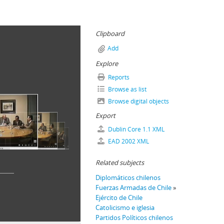
Clipboard
Add
Explore
Reports
Browse as list
Browse digital objects
Export
Dublin Core 1.1 XML
EAD 2002 XML
Related subjects
Diplomáticos chilenos
Fuerzas Armadas de Chile
»
Ejército de Chile
Catolicismo e iglesia
Partidos Políticos chilenos