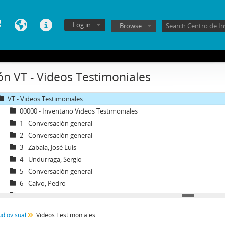
Log in
Browse
ón VT - Videos Testimoniales
1 - Archivo audiovisual
VT - Videos Testimoniales
00000 - Inventario Videos Testimoniales
1 - Conversación general
2 - Conversación general
3 - Zabala, José Luis
4 - Undurraga, Sergio
5 - Conversación general
6 - Calvo, Pedro
7 - Cauas, Jorge
8 - Danús, Luis
udiovisual
Videos Testimoniales
9 - De Castro, Sergio