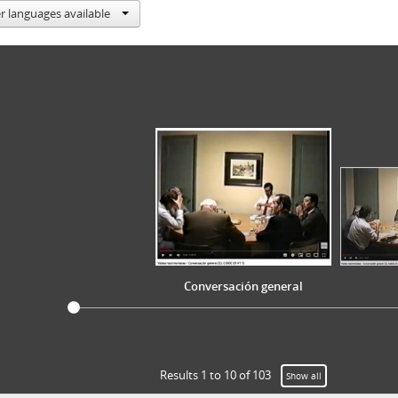
10 - Baraona, Pablo
r languages available
11 - Merino, José Toribio
12 - Tusset, Antonio
13 - Covarrubias, Sergio
14 - Harberger, Arnold
15 - Sesión de conversación sin invitado
16 - Massad, Carlos
17 - Bardón, Alvaro
18 - Léniz, Fernando
19 - Troncoso, Arturo
20 - De Castro, Sergio
21 - Carvajal, Patricio
22 - Méndez, Juan Carlos
Conversación general
23 - Cubillos, Hernán (I)
24 - Yovane, Arturo
25 - Sesión de conversación sin invitado (II)
26 - Cubillos, Hernán (II)
27 - Cubillos, Hernán (III)
Results 1 to 10 of 103
Show all
28 - Federecci, José Luis