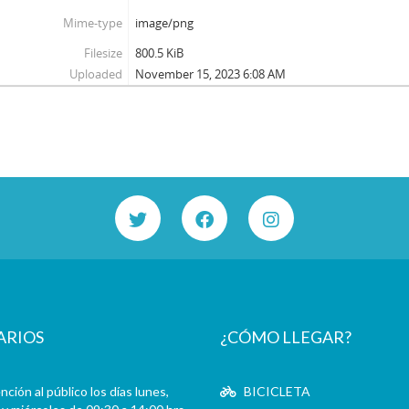
85 - Martínez Busch, Jorge
Mime-type
image/png
86 - Fresno, Juan Francisco; Zabala, José.
Filesize
800.5 KiB
87 - Fresno, Juan Francisco
Uploaded
November 15, 2023 6:08 AM
88 - Silva Solar, Julio
89 - Thayer, William
90 - Martínez Busch, Jorge
91 - Krauss, Enrique
92 - Frei B., Arturo
93 - Viera Gallo, José Antonio
94 - Boeninger, Edgardo
95 - Viera Gallo, Josè Antonio
96 - Boeninger, Edgardo
97 - Bitar, Sergio
98 - Chonchol, Jacques
99 - Molina Silva, Sergio
ARIOS
¿CÓMO LLEGAR?
100 - Ossa Pretot, Sergio
101 - Mena, Odlanier
ción al público los días lunes,
102 - Silva Cimma, Enrique
BICICLETA