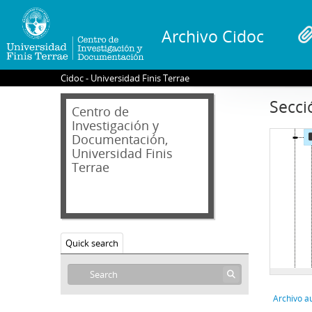
Archivo Cidoc
Cidoc - Universidad Finis Terrae
Secci
Centro de
0
Investigación y
Documentación,
Universidad Finis
Terrae
Quick search
Archivo a