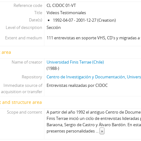
47 - Fontaine, Juan Andrés
Reference code
CL CIDOC 01-VT
48 - Cáceres, Carlos (I)
Title
Videos Testimoniales
49 - Garcés, Francisco
Date(s)
1992-04-07 - 2001-12-27 (Creation)
50 - Lamarca, Felipe
Level of description
Sección
51 - Cáceres, Carlos (II)
Extent and medium
111 entrevistas en soporte VHS, CD's y migradas a 
52 - Ballerino, Jorge
53 - Jorge Ballerino II
 area
54 - Romero, Juan
Name of creator
55 - Fernández, Sergio
Universidad Finis Terrae (Chile)
(1988-)
56 - Fernandez, Sergio II
Repository
Centro de Investigación y Documentación, Universi
57 - Madariaga, Mónica I
58 - Madariaga, Mónica II
Immediate source of
Entrevistas realizadas por CIDOC
acquisition or transfer
59 - Montero, Enrique I
60 - Montero, Enrique II
 and structure area
61 - Floody, Nilo
Scope and content
A partir del año 1992 el antiguo Centro de Docume
62 - Carrasco, Washington
Finis Terrae inició un ciclo de entrevistas lideradas
63 - Canessa, Julio
Baraona, Sergio de Castro y Álvaro Bardón. En esta
64 - Canessa, Julio
presentes personalidades
...
»
65 - Carmona, Juan de Dios