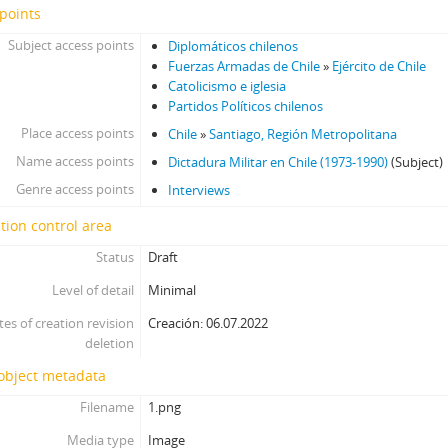
points
66 - Pinochet, Augusto
67 - Pinochet, Augusto
Subject access points
Diplomáticos chilenos
68 - Matthei, Fernando
Fuerzas Armadas de Chile
»
Ejército de Chile
69 - Matthei, Fernando
Catolicismo e iglesia
Partidos Políticos chilenos
70 - Stange, Rodolfo
Place access points
71 - Jarpa, Sergio Onofre
Chile
»
Santiago, Región Metropolitana
72 - Buckovsky, Vladimir
Name access points
Dictadura Militar en Chile (1973-1990)
(Subject)
73 - Jarpa, Sergio Onofre
Genre access points
Interviews
74 - Jarpa, Sergio Onofre
tion control area
75 - Jarpa, Sergio Onofre
76 - Jarpa, Sergio Onofre
Status
Draft
77 - Fresno, Juan Francisco
Level of detail
Minimal
78 - Fresno, Juan Francisco
tes of creation revision
Creación: 06.07.2022
79 - Martínez Busch, Jorge
deletion
80 - Martínez Busch, Jorge
81 - Thayer, William
 object metadata
82 - Moreno, Fernando
Filename
1.png
83 - Martínez Busch, Jorge
Media type
Image
84 - Silva Solar, Julio