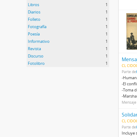
Libros
1
Diarios
1
Folleto
1
Fotografía
1
Poesía
1
Informativo
1
Revista
1
Discurso
1
Mensa
Fotolibro
1
CL CIDO
Parte de
-Humana
-El conf
-Toma de
-Marsha
Mensaje (
CL CIDOC
Parte de
Incluye 