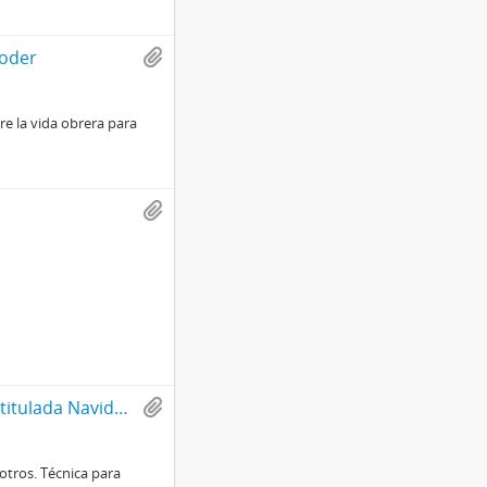
poder
e la vida obrera para
Solidaridad: Compromiso con la verdad, núm., 147, año 7. Edición titulada Navidad, una pega de regalo...
otros. Técnica para