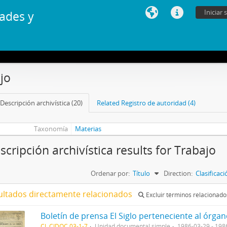
Iniciar 
ades y
jo
Descripción archivística (20)
Related Registro de autoridad (4)
Taxonomía
Materias
scripción archivística results for Trabajo
Ordenar por:
Título
Direction:
Clasificac
ultados directamente relacionados
Excluir términos relacionado
CL CIDOC 03-1-7
Unidad documental simple
1986-03-29 - 198