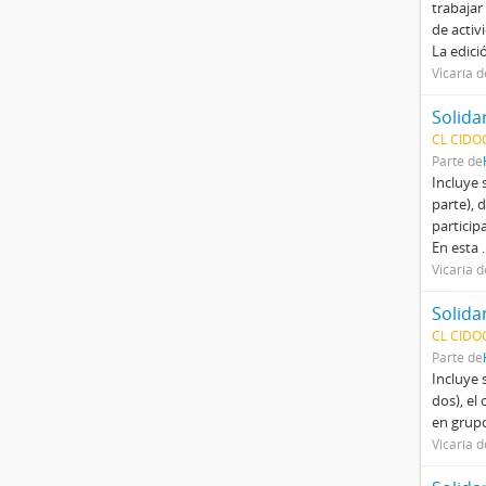
trabajar
de activ
La edici
Vicaría d
CL CIDOC
Parte de
Incluye 
parte), 
particip
En esta
.
Vicaría d
CL CIDOC
Parte de
Incluye 
dos), el
en grupo
Vicaría d