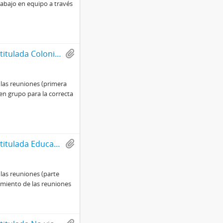
rabajo en equipo a través
Solidaridad: Compromiso con la verdad, núm., 150, año 7. Edición titulada Colonias urbanas: alegría, cariño y comida
las reuniones (primera
en grupo para la correcta
Solidaridad: Compromiso con la verdad, núm., 151, año 7. Edición titulada Educación, un camino de contrastes
las reuniones (parte
namiento de las reuniones