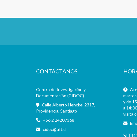
CONTÁCTANOS
HOR
Centro de Investigación y
Aten
Documentación (CIDOC)
martes 
y de 15
Calle Alberto Henckel 2317,
a 14:00
Providencia, Santiago
visita 
+56 2 24207368
Ema
cidoc@uft.cl
SITI