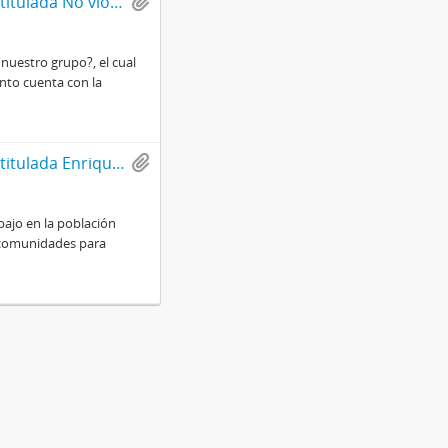
Solidaridad: Compromiso con la verdad, núm., 153, año 7. Edición titulada No violencia activa: desafío para valientes
nuestro grupo?, el cual
ento cuenta con la
Solidaridad: Compromiso con la verdad, núm., 154, año 7. Edición titulada Enrique Alvear: un pastor como Dios manda
ajo en la población
s comunidades para