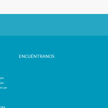
ENCUÉNTRANOS
con
as.
on un
ínea