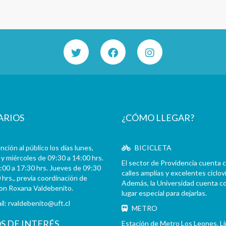
ARIOS
¿CÓMO LLEGAR?
ción al público los días lunes,
BICICLETA
y miércoles de 09:30 a 14:00 hrs.
El sector de Providencia cuenta 
:00 a 17:30 hrs. Jueves de 09:30
calles amplias y excelentes cicloví
 hrs., previa coordinación de
Además, la Universidad cuenta c
con Roxana Valdebenito.
lugar especial para dejarlas.
il:
rvaldebenito@uft.cl
METRO
OS DE INTERÉS
Estación de Metro Los Leones. L