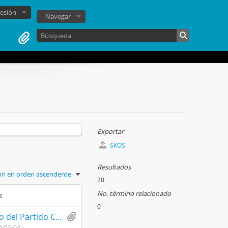
sesión
Navegar
Exportar
SKOS
Resultados
ión en orden ascendente
20
No. término relacionado
s
0
Boletín de prensa El Siglo perteneciente al órgano del Partido Comunista de Chile con información miscelánea, núm., 130
6-04-04