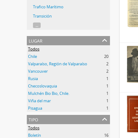
Trafico Marítimo
Transición
...
lugar
Todos
Chile
20
Valparaíso, Región de Valparaíso
2
Vancouver
2
Rusia
1
Checoslovaquia
1
Mulchén Bio Bio, Chile.
1
Viña del mar
1
Pisagua
1
tipo
Todos
Boletín
16