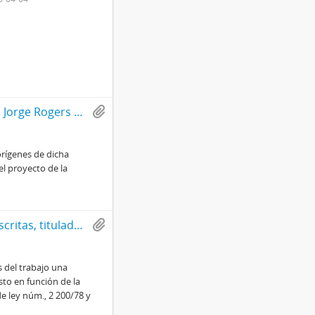
Discurso mecanografiado del entonces diputado Jorge Rogers Sotomayor, pronunciado en la Cámara de Diputados de Chile, titulado Nueva organización social del campo chileno, el problema de la sindicalización campesina
orígenes de dicha
el proyecto de la
Documento informativo con inscripciones manuscritas, titulado Efectos de la nueva legislación laboral, a cargo de la División de comunicación social (DINACOS)
 del trabajo una
sto en función de la
e ley núm., 2 200/78 y