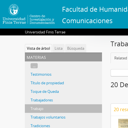
Facultad de Humanid
Comunicaciones
Universidad Finis Terrae
Traba
Vista de árbol
Lista
Búsqueda
materias
Related 
...
Testimonios
Título de propiedad
20 De
Toque de Queda
Trabajadores
Trabajo
20 res
Trabajos voluntarios
Tradiciones