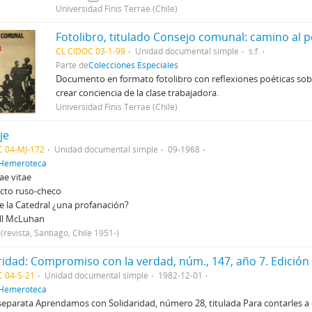
Universidad Finis Terrae (Chile)
Fotolibro, titulado Consejo comunal: camino al 
CL CIDOC 03-1-99
Unidad documental simple
s.f.
Parte de
Colecciones Especiales
Documento en formato fotolibro con reflexiones poéticas sobr
crear conciencia de la clase trabajadora.
Universidad Finis Terrae (Chile)
je
C 04-MJ-172
Unidad documental simple
09-1968
Hemeroteca
e vitae
licto ruso-checo
 la Catedral ¿una profanación?
ll McLuhan
revista, Santiago, Chile 1951-)
 04-S-21
Unidad documental simple
1982-12-01
Hemeroteca
separata Aprendamos con Solidaridad, número 28, titulada Para contarles a 