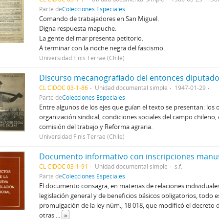
Parte de
Colecciones Especiales
Comando de trabajadores en San Miguel.
Digna respuesta mapuche.
La gente del mar presenta petitorio.
A terminar con la noche negra del fascismo.
Universidad Finis Terrae (Chile)
CL CIDOC 03-1-86
Unidad documental simple
1947-01-29
Parte de
Colecciones Especiales
Entre algunos de los ejes que guían el texto se presentan: los 
organización sindical, condiciones sociales del campo chileno, 
comisión del trabajo y Reforma agraria.
Universidad Finis Terrae (Chile)
CL CIDOC 03-1-91
Unidad documental simple
s.f.
Parte de
Colecciones Especiales
El documento consagra, en materias de relaciones individuales
legislación general y de beneficios básicos obligatorios, todo e
promulgación de la ley núm., 18 018, que modificó el decreto d
otras
...
»