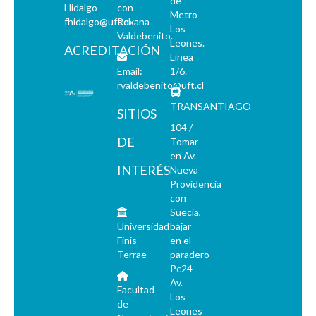
de
Hidalgo
con
Metro
fhidalgo@uft.cl
Roxana
Los
Valdebenito.
Leones.
ACREDITACIÓN
Línea
Email:
1/6.
rvaldebenito@uft.cl
TRANSANTIAGO
SITIOS
104 /
DE
Tomar
en Av.
INTERÉS
Nueva
Providencia
con
Suecia,
Universidad
bajar
Finis
en el
Terrae
paradero
Pc24-
Av.
Facultad
Los
de
Leones