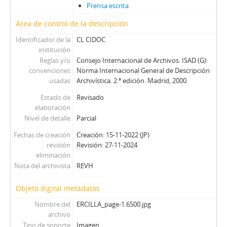
Prensa escrita
M - Mayoría
MJ - Mensaje
Área de control de la descripción
NCh - Nosotros Los Chilenos
Identificador de la
CL CIDOC
OFNPL - Órgano Oficial del Frente Nacionalista Patria y Libertad
institución
P - Paloma
Reglas y/o
Consejo Internacional de Archivos. ISAD (G):
Pag - Páginas: Para una acción solidaria
convenciones
Norma Internacional General de Descripción
usadas
Archivística. 2.ª edición. Madrid, 2000.
PEC - Política. Economía. Cultura.
PP - Pluma y Pincel
Estado de
Revisado
PM - Pacífico Magazine
elaboración
QP - Qué Pasa
Nivel de detalle
Parcial
QR - La Quinta Rueda
Fechas de creación
Creación: 15-11-2022 (JP)
REC - Revista el Compañero
revisión
Revisión: 27-11-2024
S - Solidaridad
eliminación
Nota del archivista
REVH
TS - Tribuna Sindical
UL - Unidad y Lucha: Órgano del Comité Central del Partido Socialista
Objeto digital metadatos
V - Vea
VC - Vía Chilena
Nombre del
ERCILLA_page-1.6500.jpg
archivo
ZZ - Zig-Zag
Tipo de soporte
Imagen