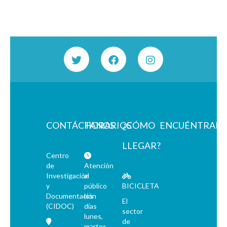
CONTÁCTANOS
HORARIOS
¿CÓMO
ENCUÉNTRAN
LLEGAR?
Centro
de
Atención
Investigación
al
y
público
BICICLETA
Documentación
los
El
(CIDOC)
días
sector
lunes,
de
martes