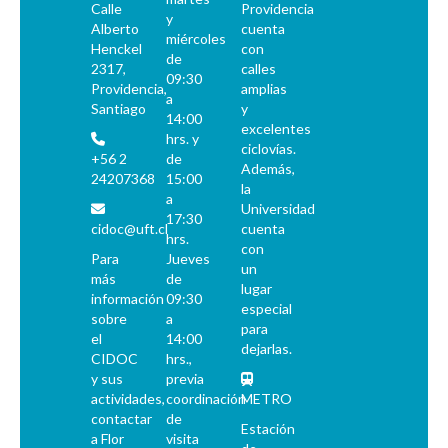
Calle
Providencia
y
Alberto
cuenta
miércoles
Henckel
con
de
2317,
calles
09:30
Providencia,
amplias
a
Santiago
y
14:00
excelentes
hrs. y
ciclovías.
+56 2
de
Además,
24207368
15:00
la
a
Universidad
17:30
cidoc@uft.cl
cuenta
hrs.
con
Para
Jueves
un
más
de
lugar
información
09:30
especial
sobre
a
para
el
14:00
dejarlas.
CIDOC
hrs.,
y sus
previa
actividades,
coordinación
METRO
contactar
de
Estación
a Flor
visita