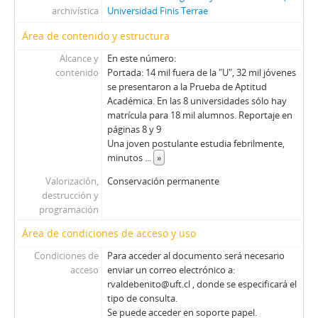
archivística
Universidad Finis Terrae
01709 - Revista Ercilla. Año XXXIV, N° 1709
01710 - Revista Ercilla. Año XXXIV, N° 1710
Área de contenido y estructura
01711 - Revista Ercilla. Año XXXIV, N° 1711
Alcance y
En este número:
01712 - Revista Ercilla. Año XXXIV, N° 1712
contenido
Portada: 14 mil fuera de la "U", 32 mil jóvenes
01713 - Revista Ercilla. Año XXXIV, N° 1713
se presentaron a la Prueba de Aptitud
122 - Revista Ercilla. Año XXXIV, Nº 1714
Académica. En las 8 universidades sólo hay
123 - Revista Ercilla. Año XXXIV, Nº 1716
matrícula para 18 mil alumnos. Reportaje en
páginas 8 y 9
124 - Revista Ercilla. Año XXXIV, N° 1717
Una joven postulante estudia febrilmente,
125 - Revista Ercilla. Año XXXIV, Nº 1718
minutos
...
»
126 - Revista Ercilla. Año XXXIV, Nº 1719
Valorización,
Conservación permanente
127 - Revista Ercilla. Año XXXIV, Nº 1720
destrucción y
128 - Revista Ercilla. Año XXXIV, Nº 1721
programación
129 - Revista Ercilla. Año XXXIV, Nº 1722
Área de condiciones de acceso y uso
130 - Revista Ercilla. Año XXXIV, Nº 1723
131 - Revista Ercilla. Año XXXIV, Nº 1724
Condiciones de
Para acceder al documento será necesario
132 - Revista Ercilla. Año XXXIV, Nº 1725
acceso
enviar un correo electrónico a:
rvaldebenito@uft.cl , donde se especificará el
133 - Revista Ercilla. Año XXXIV, Nº 1726
tipo de consulta.
134 - Revista Ercilla. Año XXXIV, Nº 1727
Se puede acceder en soporte papel.