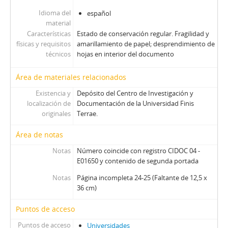
135 - Revista Ercilla. Año XXXIV, Nº 1728
136 - Revista Ercilla. Año XXXIV, Nº 1729
Idioma del
español
material
137 - Revista Ercilla. Año XXXIV, Nº 1730
Características
Estado de conservación regular. Fragilidad y
138 - Revista Ercilla. Año XXXIV, Nº 1731
físicas y requisitos
amarillamiento de papel; desprendimiento de
139 - Revista Ercilla. Año XXXIV, Nº 1732
técnicos
hojas en interior del documento
140 - Revista Ercilla. Año XXXIV, Nº 1733
141 - Revista Ercilla. Año XXXIV, Nº 1734
Área de materiales relacionados
142 - Revista Ercilla. Año XXXIV, Nº 1735
Existencia y
Depósito del Centro de Investigación y
143 - Revista Ercilla. Año XXXIV, Nº 1736
localización de
Documentación de la Universidad Finis
144 - Revista Ercilla. Año XXXIV, Nº 1737
originales
Terrae.
145 - Revista Ercilla. Año XXXIV, Nº 1738
Área de notas
146 - Revista Ercilla. Año XXXIV, Nº 1739
147 - Revista Ercilla. Año XXXIV, Nº 1740
Notas
Número coincide con registro CIDOC 04 -
148 - Revista Ercilla. Año XXXIV, Nº 1741
E01650 y contenido de segunda portada
149 - Revista Ercilla. Año XXXIV, Nº 1742
Notas
Página incompleta 24-25 (Faltante de 12,5 x
150 - Revista Ercilla. Año XXXIV, Nº 1743
36 cm)
151 - Revista Ercilla. Año XXXIV, Nº 1744
152 - Revista Ercilla. Año XXXIV, Nº 1745
Puntos de acceso
153 - Revista Ercilla. Año XXXIV, Nº 1746
Puntos de acceso
Universidades