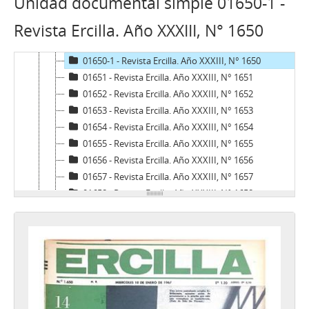
Unidad documental simple 01650-1 -
01648 - Revista Ercilla. Año XXXII, N° 1648
Revista Ercilla. Año XXXIII, N° 1650
01649 - Revista Ercilla. Año XXXII, N° 1649
01650 - Revista Ercilla. Año XXXIII, N° 1650
01650-1 - Revista Ercilla. Año XXXIII, N° 1650
01651 - Revista Ercilla. Año XXXIII, N° 1651
01652 - Revista Ercilla. Año XXXIII, N° 1652
01653 - Revista Ercilla. Año XXXIII, N° 1653
01654 - Revista Ercilla. Año XXXIII, N° 1654
01655 - Revista Ercilla. Año XXXIII, N° 1655
01656 - Revista Ercilla. Año XXXIII, N° 1656
01657 - Revista Ercilla. Año XXXIII, N° 1657
01658 - Revista Ercilla. Año XXXIII, N° 1658
01659 - Revista Ercilla. Año XXXIII, N° 1659
01660 - Revista Ercilla. Año XXXIII, N° 1660
01661 - Revista Ercilla. Año XXXIII, N° 1661
01662 - Revista Ercilla. Año XXXIII, N° 1662
01663 - Revista Ercilla. Año XXXIII, N° 1663
01664 - Revista Ercilla. Año XXXIII, N° 1664