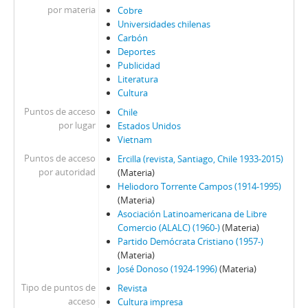
154 - Revista Ercilla. Año XXXIV, Nº 1747
por materia
Cobre
155 - Revista Ercilla. Año XXXIV, Nº 1748
Universidades chilenas
Carbón
156 - Revista Ercilla. Año XXXIV, Nº 1750
Deportes
157 - Revista Ercilla. Año XXXIV, Nº 1752
Publicidad
158 - Revista Ercilla. Año XXXIV, Nº 1753
Literatura
159 - Revista Ercilla. Año XXXIV, Nº 1754
Cultura
160 - Revista Ercilla. Año XXXIV, Nº 1758
Puntos de acceso
Chile
161 - Revista Ercilla. Año XXXIV, Nº 1759
por lugar
Estados Unidos
162 - Revista Ercilla. Año XXXIV, Nº 1760
Vietnam
163 - Revista Ercilla. Año XXXIV, Nº 1761
Puntos de acceso
Ercilla (revista, Santiago, Chile 1933-2015)
164 - Revista Ercilla. Año XXXIV, Nº 1762
por autoridad
(Materia)
Heliodoro Torrente Campos (1914-1995)
165 - Revista Ercilla. Año XXXIV, Nº 1763
(Materia)
ER - El Rebelde del MIR
Asociación Latinoamericana de Libre
EV - Eva
Comercio (ALALC) (1960-)
(Materia)
H - Hoy (Magazine)
Partido Demócrata Cristiano (1957-)
LG - La Gironda
(Materia)
José Donoso (1924-1996)
(Materia)
LPa - La Patria
LP - La Prensa
Tipo de puntos de
Revista
acceso
Cultura impresa
M - Margarita