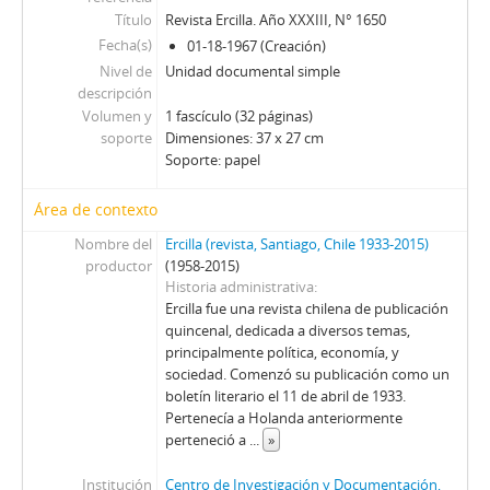
01688 - Revista Ercilla. Año XXXIII, N° 1688
Título
Revista Ercilla. Año XXXIII, N° 1650
01689 - Revista Ercilla. Año XXXIII, N° 1689
Fecha(s)
01-18-1967 (Creación)
01690 - Revista Ercilla. Año XXXIII, N° 1690
Nivel de
Unidad documental simple
01691 - Revista Ercilla. Año XXXIII, N° 1691
descripción
01691-1 - Revista Ercilla. Año XXXIII, N° 1691
Volumen y
1 fascículo (32 páginas)
soporte
Dimensiones: 37 x 27 cm
01692 - Revista Ercilla. Año XXXIII, N° 1692
Soporte: papel
01693 - Revista Ercilla. Año XXXIIi, N° 1693
01694 - Revista Ercilla. Año XXXIII, N° 1694
Área de contexto
01696 - Revista Ercilla. Año XXXIII, N° 1696
Nombre del
Ercilla (revista, Santiago, Chile 1933-2015)
01700 - Revista Ercilla. Año XXXIII, N° 1700
productor
(1958-2015)
01701 - Revista Ercilla. Año XXXII, N° 1701
Historia administrativa
01701-1 - Revista Ercilla. Año XXXII, N° 1701
Ercilla fue una revista chilena de publicación
01702 - Revista Ercilla. Año XXXIV, N° 1702
quincenal, dedicada a diversos temas,
01703 - Revista Ercilla. Año XXXIV, N° 1703
principalmente política, economía, y
sociedad. Comenzó su publicación como un
01704 - Revista Ercilla. Año XXXIV, N° 1704
boletín literario el 11 de abril de 1933.
01705 - Revista Ercilla. Año XXXIV, N° 1705
Pertenecía a Holanda anteriormente
01706 - Revista Ercilla. Año XXXIV, N° 1706
perteneció a
...
»
01707 - Revista Ercilla. Año XXXIV, N° 1707
01708 - Revista Ercilla. Año XXXIV, N° 1708
Institución
Centro de Investigación y Documentación,