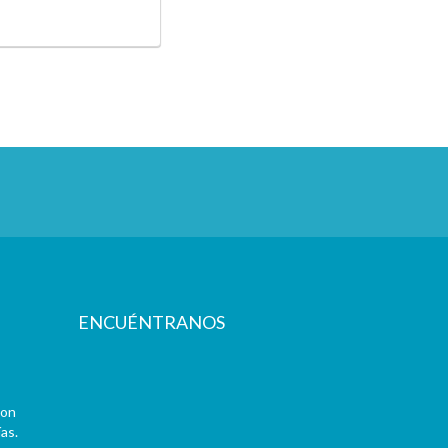
ENCUÉNTRANOS
con
as.