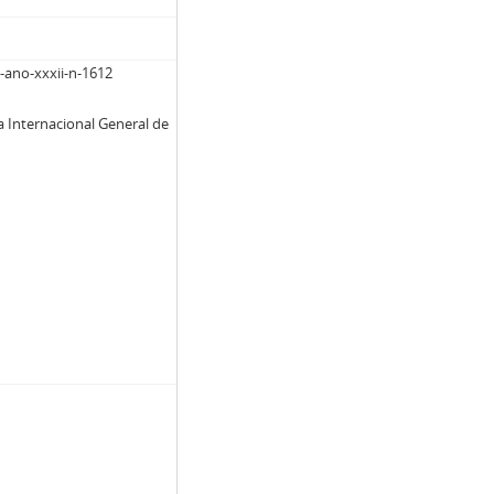
a-ano-xxxii-n-1612
a Internacional General de