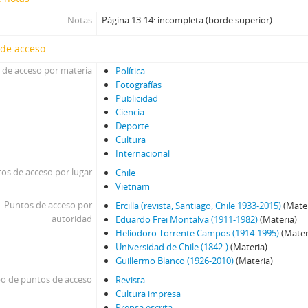
01682 - Revista Ercilla. Año XXXIII, N° 1682
Notas
Página 13-14: incompleta (borde superior)
01683 - Revista Ercilla. Año XXXIII, N° 1683
01687 - Revista Ercilla. Año XXXIII, N° 1687
 de acceso
01688 - Revista Ercilla. Año XXXIII, N° 1688
 de acceso por materia
Política
01689 - Revista Ercilla. Año XXXIII, N° 1689
Fotografías
01690 - Revista Ercilla. Año XXXIII, N° 1690
Publicidad
01691 - Revista Ercilla. Año XXXIII, N° 1691
Ciencia
01691-1 - Revista Ercilla. Año XXXIII, N° 1691
Deporte
Cultura
01692 - Revista Ercilla. Año XXXIII, N° 1692
Internacional
01693 - Revista Ercilla. Año XXXIIi, N° 1693
os de acceso por lugar
Chile
01694 - Revista Ercilla. Año XXXIII, N° 1694
Vietnam
01696 - Revista Ercilla. Año XXXIII, N° 1696
Puntos de acceso por
Ercilla (revista, Santiago, Chile 1933-2015)
(Mater
01700 - Revista Ercilla. Año XXXIII, N° 1700
autoridad
Eduardo Frei Montalva (1911-1982)
(Materia)
01701 - Revista Ercilla. Año XXXII, N° 1701
Heliodoro Torrente Campos (1914-1995)
(Mater
01701-1 - Revista Ercilla. Año XXXII, N° 1701
Universidad de Chile (1842-)
(Materia)
01702 - Revista Ercilla. Año XXXIV, N° 1702
Guillermo Blanco (1926-2010)
(Materia)
01703 - Revista Ercilla. Año XXXIV, N° 1703
po de puntos de acceso
Revista
01704 - Revista Ercilla. Año XXXIV, N° 1704
Cultura impresa
01705 - Revista Ercilla. Año XXXIV, N° 1705
Prensa escrita