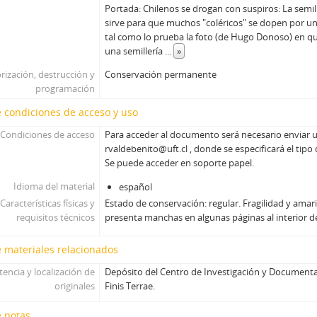
01662 - Revista Ercilla. Año XXXIII, N° 1662
Portada: Chilenos se drogan con suspiros: La semil
01663 - Revista Ercilla. Año XXXIII, N° 1663
sirve para que muchos "coléricos" se dopen por un 
tal como lo prueba la foto (de Hugo Donoso) en q
01664 - Revista Ercilla. Año XXXIII, N° 1664
una semillería
...
»
01665 - Revista Ercilla. Año XXXIII, N° 1665
01666 - Revista Ercilla. Año XXXIII, N° 1666
rización, destrucción y
Conservación permanente
01667 - Revista Ercilla. Año XXXIII, N° 1667
programación
01669 - Revista Ercilla. Año XXXIII, N° 1669
 condiciones de acceso y uso
01670 - Revista Ercilla. Año XXXIII, N° 1670
Condiciones de acceso
Para acceder al documento será necesario enviar u
01671 - Revista Ercilla. Año XXXIII, N° 1671
rvaldebenito@uft.cl , donde se especificará el tipo
01672 - Revista Ercilla. Año XXXIII, N° 1672
Se puede acceder en soporte papel.
01673 - Revista Ercilla. Año XXXIII, N° 1673
Idioma del material
español
01674 - Revista Ercilla. Año XXXIII, N° 1674
Características físicas y
Estado de conservación: regular. Fragilidad y amar
01675 - Revista Ercilla. Año XXXIII, N° 1675
requisitos técnicos
presenta manchas en algunas páginas al interior de
01676 - Revista Ercilla. Año XXXIII, N° 1676
01677 - Revista Ercilla. Año XXXIII, N° 1677
 materiales relacionados
01678 - Revista Ercilla. Año XXXIII, N° 1678
tencia y localización de
Depósito del Centro de Investigación y Documenta
01679 - Revista Ercilla. Año XXXIII, N° 1679
originales
Finis Terrae.
01680 - Revista Ercilla. Año XXXIII, N° 1680
01681 - Revista Ercilla. Año XXXII, N° 1681
e notas