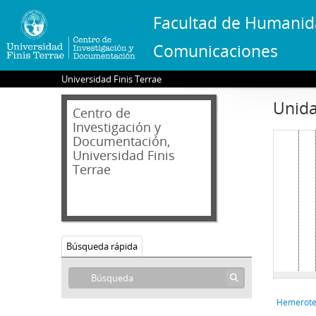
Facultad de Humanid
Comunicaciones
Universidad Finis Terrae
Unida
Centro de
Investigación y
Documentación,
Universidad Finis
Terrae
Búsqueda rápida
Hemerote