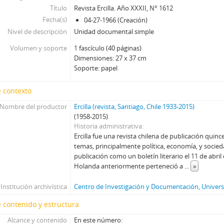
Título
Revista Ercilla. Año XXXII, N° 1612
01645 - Revista Ercilla. Año XXXII, N° 1645
Fecha(s)
04-27-1966 (Creación)
01646 - Revista Ercilla. Año XXXII, N° 1646
Nivel de descripción
Unidad documental simple
01647 - Revista Ercilla. Año XXXII, N° 1647
01648 - Revista Ercilla. Año XXXII, N° 1648
Volumen y soporte
1 fascículo (40 páginas)
Dimensiones: 27 x 37 cm
01649 - Revista Ercilla. Año XXXII, N° 1649
Soporte: papel
01650 - Revista Ercilla. Año XXXIII, N° 1650
01650-1 - Revista Ercilla. Año XXXIII, N° 1650
 contexto
01651 - Revista Ercilla. Año XXXIII, N° 1651
Nombre del productor
01652 - Revista Ercilla. Año XXXIII, N° 1652
Ercilla (revista, Santiago, Chile 1933-2015)
(1958-2015)
01653 - Revista Ercilla. Año XXXIII, N° 1653
Historia administrativa
01654 - Revista Ercilla. Año XXXIII, N° 1654
Ercilla fue una revista chilena de publicación quinc
01655 - Revista Ercilla. Año XXXIII, N° 1655
temas, principalmente política, economía, y soci
01656 - Revista Ercilla. Año XXXIII, N° 1656
publicación como un boletín literario el 11 de abril
Holanda anteriormente perteneció a
...
»
01657 - Revista Ercilla. Año XXXIII, N° 1657
01658 - Revista Ercilla. Año XXXIII, N° 1658
Institución archivística
Centro de Investigación y Documentación, Universi
01659 - Revista Ercilla. Año XXXIII, N° 1659
01660 - Revista Ercilla. Año XXXIII, N° 1660
 contenido y estructura
01661 - Revista Ercilla. Año XXXIII, N° 1661
Alcance y contenido
En este número: