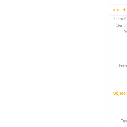
Área de
Identif
Identif
R
Fech
Objeto 
Tip