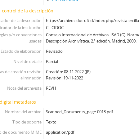
01706 - Revista Ercilla. Año XXXIV, N° 1706
 control de la descripción
01707 - Revista Ercilla. Año XXXIV, N° 1707
icador de la descripción
https://archivocidoc.uft.cl/index.php/revista-ercill
01708 - Revista Ercilla. Año XXXIV, N° 1708
icador de la institución
CL CIDOC
01709 - Revista Ercilla. Año XXXIV, N° 1709
eglas y/o convenciones
Consejo Internacional de Archivos. ISAD (G): Norm
01710 - Revista Ercilla. Año XXXIV, N° 1710
usadas
Descripción Archivística. 2.ª edición. Madrid, 2000.
01711 - Revista Ercilla. Año XXXIV, N° 1711
Estado de elaboración
01712 - Revista Ercilla. Año XXXIV, N° 1712
Revisado
01713 - Revista Ercilla. Año XXXIV, N° 1713
Nivel de detalle
Parcial
122 - Revista Ercilla. Año XXXIV, Nº 1714
as de creación revisión
Creación: 08-11-2022 (JP)
123 - Revista Ercilla. Año XXXIV, Nº 1716
eliminación
Revisión: 19-11-2022
124 - Revista Ercilla. Año XXXIV, N° 1717
Nota del archivista
REVH
125 - Revista Ercilla. Año XXXIV, Nº 1718
126 - Revista Ercilla. Año XXXIV, Nº 1719
digital metadatos
127 - Revista Ercilla. Año XXXIV, Nº 1720
128 - Revista Ercilla. Año XXXIV, Nº 1721
Nombre del archivo
Scanned_Documents_page-0013.pdf
129 - Revista Ercilla. Año XXXIV, Nº 1722
Tipo de soporte
Texto
130 - Revista Ercilla. Año XXXIV, Nº 1723
o de documento MIME
application/pdf
131 - Revista Ercilla. Año XXXIV, Nº 1724