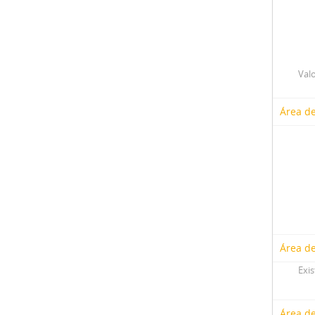
Valo
Área de
Área de
Exis
Área d