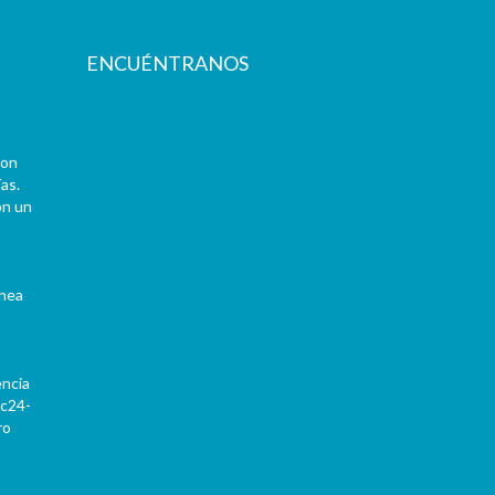
ENCUÉNTRANOS
con
as.
on un
ínea
encia
Pc24-
ro