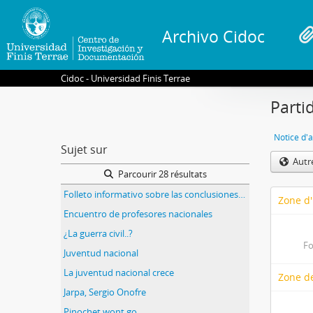
Archivo Cidoc
Cidoc - Universidad Finis Terrae
Parti
Notice d'a
Sujet sur
Autr
Parcourir 28 résultats
Folleto informativo sobre las conclusiones obtenidas ante la realización de la reunión de presidentes y dirigentes de algunos partidos políticos, titulado Armas para otro Chile: Fuerzas Armadas y democracia
Zone d'
Encuentro de profesores nacionales
¿La guerra civil..?
Fo
Juventud nacional
La juventud nacional crece
Zone de
Jarpa, Sergio Onofre
Pinochet wont go