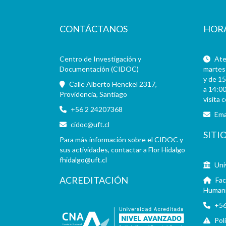
CONTÁCTANOS
HOR
Centro de Investigación y
Aten
Documentación (CIDOC)
martes 
y de 15
Calle Alberto Henckel 2317,
a 14:00
Providencia, Santiago
visita 
+56 2 24207368
Ema
cidoc@uft.cl
SITI
Para más información sobre el CIDOC y
sus actividades, contactar a Flor Hidalgo
fhidalgo@uft.cl
Uni
ACREDITACIÓN
Fac
Human
+56
Pol