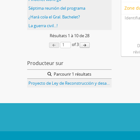
Zone du
Séptima reunión del programa
¿Hará cola el Gral. Bachelet?
Identifi
La guerra civil...!
Résultats
1
à
10
de 28
of 3
D
rév
Producteur sur
Parcourir 1 résultats
Proyecto de Ley de Reconstrucción y desarrollo de las provincias de Valparaíso y Aconcagua presentada al Congreso por el Partido Nacional