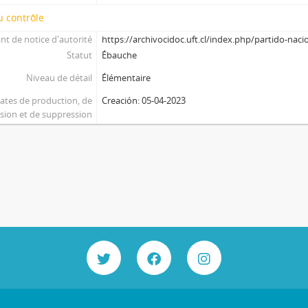
 contrôle
ant de notice d'autorité
https://archivocidoc.uft.cl/index.php/partido-nac
Statut
Ébauche
Niveau de détail
Élémentaire
ates de production, de
Creación: 05-04-2023
ision et de suppression