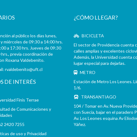
ARIOS
¿CÓMO LLEGAR?
ción al público los días lunes,
BICICLETA
y miércoles de 09:30 a 14:00 hrs.
El sector de Providencia cuenta 
:00 a 17:30 hrs. Jueves de 09:30
calles amplias y excelentes cicloví
 hrs., previa coordinación de
Además, la Universidad cuenta c
con Roxana Valdebenito.
lugar especial para dejarlas.
il:
rvaldebenito@uft.cl
METRO
OS DE INTERÉS
Estación de Metro Los Leones. L
1/6.
TRANSANTIAGO
versidad Finis Terrae
104 / Tomar en Av. Nueva Provid
ultad de Comunicaciones y
con Suecia, bajar en el paradero 
idades
Av. Los Leones esquina Av Eliodo
2 2420 7255
Yáñez.
íticas de uso y Privacidad