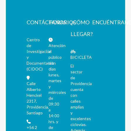
CONTÁCTANOS
HORARIOS
¿CÓMO
ENCUÉNTRAN
LLEGAR?
Centro
de
Atención
Investigación
al
y
público
BICICLETA
Documentación
los
El
(CIDOC)
días
sector
lunes,
de
martes
Calle
Providencia
y
Alberto
cuenta
miércoles
Henckel
con
de
2317,
calles
09:30
Providencia,
amplias
a
Santiago
y
14:00
excelentes
hrs. y
ciclovías.
+56 2
de
Además,