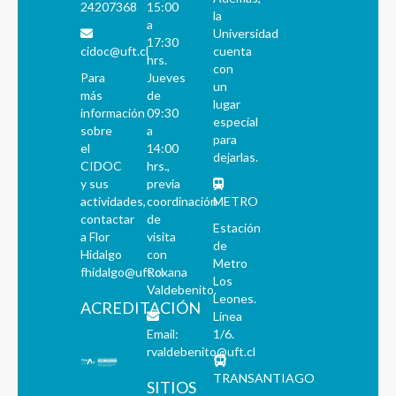
24207368
15:00
la
a
Universidad
17:30
cidoc@uft.cl
cuenta
hrs.
con
Para
Jueves
un
más
de
lugar
información
09:30
especial
sobre
a
para
el
14:00
dejarlas.
CIDOC
hrs.,
y sus
previa
actividades,
coordinación
METRO
contactar
de
Estación
a Flor
visita
de
Hidalgo
con
Metro
fhidalgo@uft.cl
Roxana
Los
Valdebenito.
Leones.
ACREDITACIÓN
Línea
Email:
1/6.
rvaldebenito@uft.cl
TRANSANTIAGO
SITIOS