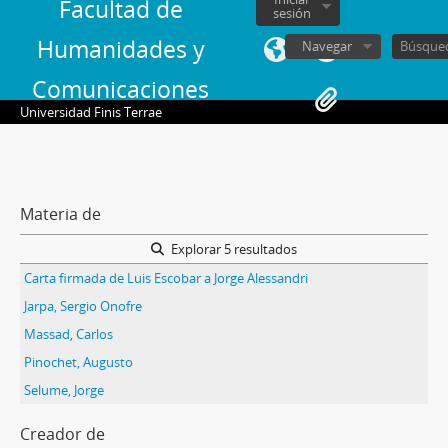
Facultad de
sesión
Humanidades y
Navegar
Comunicaciones
Universidad Finis Terrae
Materia de
Explorar 5 resultados
Carta firmada de Luis Escobar a Jorge Alessandri
Jarpa, Sergio Onofre
Massad, Carlos
Pinochet, Augusto
Selume, Jorge
Creador de