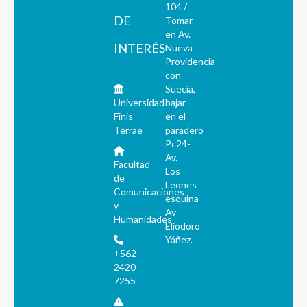
104 /
DE
Tomar
en Av.
INTERÉS
Nueva
Providencia
con
Suecia,
Universidad
bajar
Finis
en el
Terrae
paradero
Pc24-
Av.
Facultad
Los
de
Leones
Comunicaciones
esquina
y
Av
Humanidades
Eliodoro
Yáñez.
+562
2420
7255