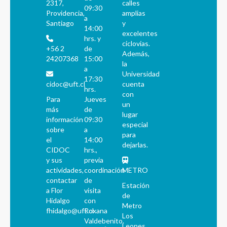
2317,
calles
09:30
Providencia,
amplias
a
Santiago
y
14:00
excelentes
hrs. y
ciclovías.
+56 2
de
Además,
24207368
15:00
la
a
Universidad
17:30
cidoc@uft.cl
cuenta
hrs.
con
Para
Jueves
un
más
de
lugar
información
09:30
especial
sobre
a
para
el
14:00
dejarlas.
CIDOC
hrs.,
y sus
previa
actividades,
coordinación
METRO
contactar
de
Estación
a Flor
visita
de
Hidalgo
con
Metro
fhidalgo@uft.cl
Roxana
Los
Valdebenito.
Leones.