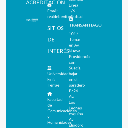
ACREDITACIÓN
Línea
Email:
1/6.
rvaldebenito@uft.cl
TRANSANTIAGO
SITIOS
104 /
DE
Tomar
en Av.
INTERÉS
Nueva
Providencia
con
Suecia,
Universidad
bajar
Finis
en el
Terrae
paradero
Pc24-
Av.
Facultad
Los
de
Leones
Comunicaciones
esquina
y
Av
Humanidades
Eliodoro