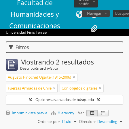
Facultad de
sesión
Humanidades y
Navegar
Comunicaciones
Universidad Finis Terrae
Filtros
Mostrando 2 resultados
Descripción archivística
Augusto Pinochet Ugarte (1915-2006)
Fuerzas Armadas de Chile
Con objetos digitales
Opciones avanzadas de búsqueda
Imprimir vista previa
Hierarchy
Ver :
Ordenar por:
Título
Direction:
Descending