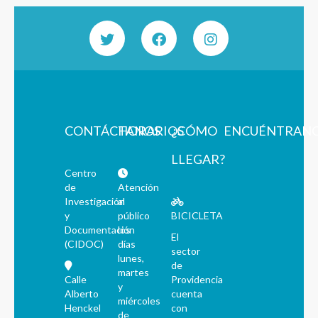
CONTÁCTANOS
HORARIOS
¿CÓMO
ENCUÉNTRAN
LLEGAR?
Centro
de
Atención
Investigación
al
y
público
BICICLETA
Documentación
los
El
(CIDOC)
días
sector
lunes,
de
martes
Calle
Providencia
y
Alberto
cuenta
miércoles
Henckel
con
de