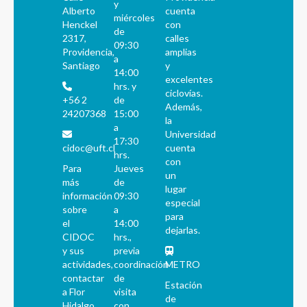
y
Alberto
cuenta
miércoles
Henckel
con
de
2317,
calles
09:30
Providencia,
amplias
a
Santiago
y
14:00
excelentes
hrs. y
ciclovías.
+56 2
de
Además,
24207368
15:00
la
a
Universidad
17:30
cidoc@uft.cl
cuenta
hrs.
con
Para
Jueves
un
más
de
lugar
información
09:30
especial
sobre
a
para
el
14:00
dejarlas.
CIDOC
hrs.,
y sus
previa
actividades,
coordinación
METRO
contactar
de
Estación
a Flor
visita
de
Hidalgo
con