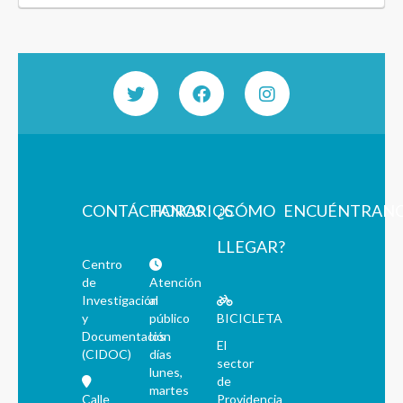
CONTÁCTANOS
HORARIOS
¿CÓMO
ENCUÉNTRAN
LLEGAR?
Centro
de
Atención
Investigación
al
y
público
BICICLETA
Documentación
los
El
(CIDOC)
días
sector
lunes,
de
martes
Calle
Providencia