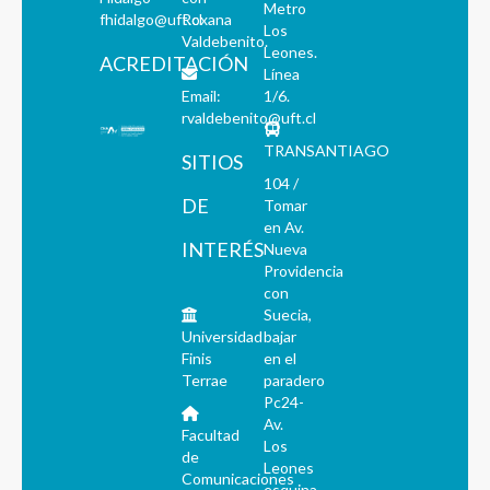
Metro
fhidalgo@uft.cl
Roxana
Los
Valdebenito.
Leones.
ACREDITACIÓN
Línea
Email:
1/6.
rvaldebenito@uft.cl
TRANSANTIAGO
SITIOS
104 /
DE
Tomar
en Av.
INTERÉS
Nueva
Providencia
con
Suecia,
Universidad
bajar
Finis
en el
Terrae
paradero
Pc24-
Av.
Facultad
Los
de
Leones
Comunicaciones
esquina