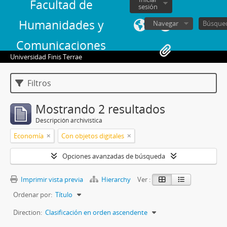
Facultad de
sesión
Humanidades y
Navegar
Comunicaciones
Universidad Finis Terrae
Filtros
Mostrando 2 resultados
Descripción archivística
Economía
Con objetos digitales
Opciones avanzadas de búsqueda
Imprimir vista previa
Hierarchy
Ver :
Ordenar por:
Título
Direction:
Clasificación en orden ascendente