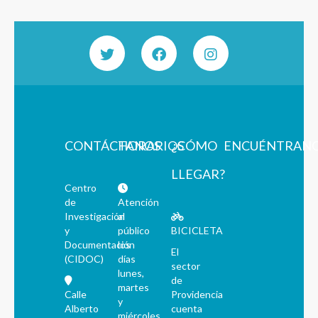
CONTÁCTANOS
HORARIOS
¿CÓMO
ENCUÉNTRAN
LLEGAR?
Centro
de
Atención
Investigación
al
y
público
BICICLETA
Documentación
los
El
(CIDOC)
días
sector
lunes,
de
martes
Calle
Providencia
y
Alberto
cuenta
miércoles