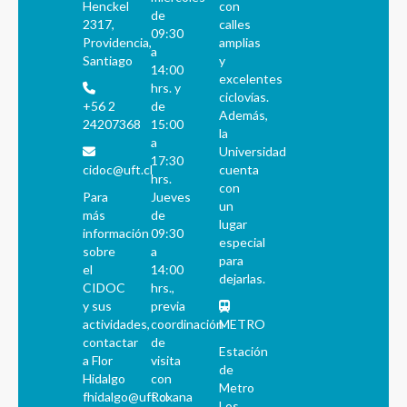
Henckel
con
de
2317,
calles
09:30
Providencia,
amplias
a
Santiago
y
14:00
excelentes
hrs. y
ciclovías.
+56 2
de
Además,
24207368
15:00
la
a
Universidad
17:30
cidoc@uft.cl
cuenta
hrs.
con
Para
Jueves
un
más
de
lugar
información
09:30
especial
sobre
a
para
el
14:00
dejarlas.
CIDOC
hrs.,
y sus
previa
actividades,
coordinación
METRO
contactar
de
Estación
a Flor
visita
de
Hidalgo
con
Metro
fhidalgo@uft.cl
Roxana
Los