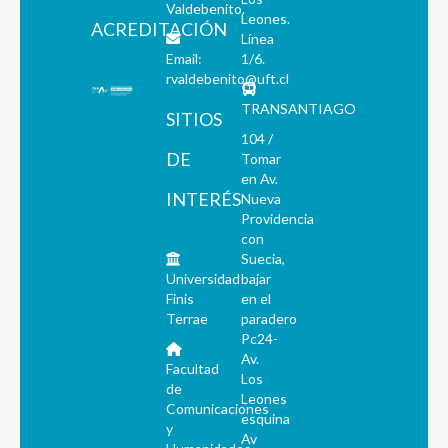
Valdebenito.
Leones.
ACREDITACIÓN
Línea
Email:
1/6.
rvaldebenito@uft.cl
TRANSANTIAGO
SITIOS
104 /
DE
Tomar
en Av.
INTERÉS
Nueva
Providencia
con
Suecia,
Universidad
bajar
Finis
en el
Terrae
paradero
Pc24-
Av.
Facultad
Los
de
Leones
Comunicaciones
esquina
y
Av