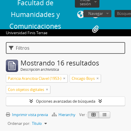
Facultad de
sesión
Humanidades y
Navegar
Comunicaciones
Universidad Finis Terrae
Filtros
Mostrando 16 resultados
Descripción archivística
Patricia Arancibia Clavel (1953-)
Chicago Boys
Con objetos digitales
Opciones avanzadas de búsqueda
Imprimir vista previa
Hierarchy
Ver :
Ordenar por:
Título