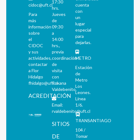
17:30
cidoc@uft.cl
cuenta
hrs.
con
Para
Jueves
un
más
de
lugar
información
09:30
especial
sobre
a
para
el
14:00
dejarlas.
CIDOC
hrs.,
y sus
previa
actividades,
coordinación
METRO
contactar
de
Estación
a Flor
visita
de
Hidalgo
con
Metro
fhidalgo@uft.cl
Roxana
Los
Valdebenito.
Leones.
ACREDITACIÓN
Línea
Email:
1/6.
rvaldebenito@uft.cl
TRANSANTIAGO
SITIOS
104 /
DE
Tomar