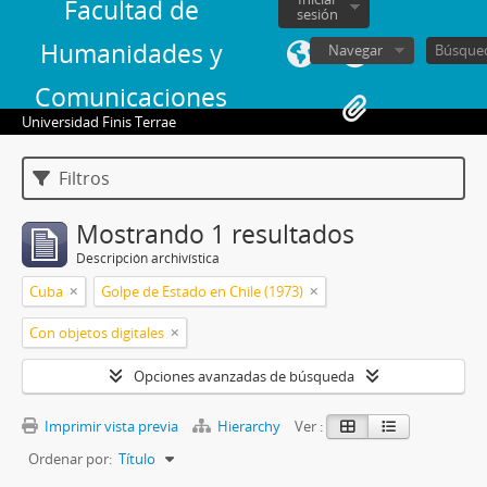
Facultad de
sesión
Humanidades y
Navegar
Comunicaciones
Universidad Finis Terrae
Filtros
Mostrando 1 resultados
Descripción archivística
Cuba
Golpe de Estado en Chile (1973)
Con objetos digitales
Opciones avanzadas de búsqueda
Imprimir vista previa
Hierarchy
Ver :
Ordenar por:
Título