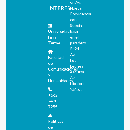
en Av.
INTERÉS
Nueva
Providencia
con
Suecia,
Universidad
bajar
Finis
en el
Terrae
paradero
Pc24-
Av.
Facultad
Los
de
Leones
Comunicaciones
esquina
y
Av
Humanidades
Eliodoro
Yáñez.
+562
2420
7255
Políticas
de