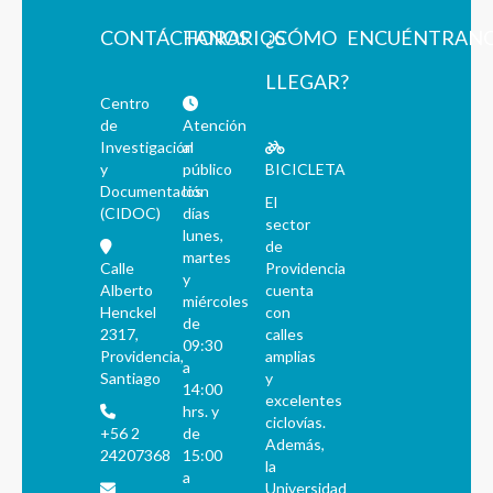
CONTÁCTANOS
HORARIOS
¿CÓMO
ENCUÉNTRAN
LLEGAR?
Centro
de
Atención
Investigación
al
y
público
BICICLETA
Documentación
los
El
(CIDOC)
días
sector
lunes,
de
martes
Calle
Providencia
y
Alberto
cuenta
miércoles
Henckel
con
de
2317,
calles
09:30
Providencia,
amplias
a
Santiago
y
14:00
excelentes
hrs. y
ciclovías.
+56 2
de
Además,
24207368
15:00
la
a
Universidad