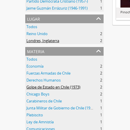
Partido Demócrata Cristiano (1957-)
1
Jaime Guzmán Errázuriz (1946-1991)
1
Pinoc
lugar
Todos
Reino Unido
2
Londres, Inglaterra
2
materia
Todos
Economía
2
Fuerzas Armadas de Chile
2
Derechos Humanos
2
Golpe de Estado en Chile (1973)
2
Chicago Boys
2
Carabineros de Chile
1
Junta Militar de Gobierno de Chile (1973-1990)
1
Plebiscito
1
Ley de Amnistía
1
Comunicaciones
1