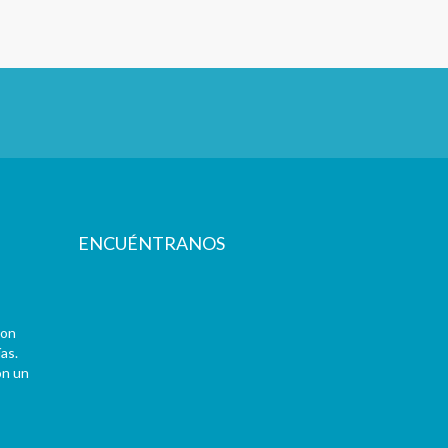
ENCUÉNTRANOS
con
as.
on un