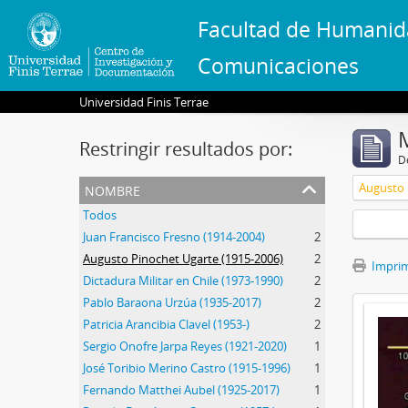
Facultad de Humanid
Comunicaciones
Universidad Finis Terrae
Restringir resultados por:
De
nombre
Augusto 
Todos
Juan Francisco Fresno (1914-2004)
2
Augusto Pinochet Ugarte (1915-2006)
2
Imprimi
Dictadura Militar en Chile (1973-1990)
2
Pablo Baraona Urzúa (1935-2017)
2
Patricia Arancibia Clavel (1953-)
2
Sergio Onofre Jarpa Reyes (1921-2020)
1
José Toribio Merino Castro (1915-1996)
1
Fernando Matthei Aubel (1925-2017)
1