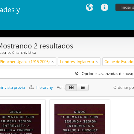
Iniciar 
ades y
Mostrando 2 resultados
scripción archivística
Pinochet Ugarte (1915-2006)
Londres, Inglaterra
Golpe de Estado 
Opciones avanzadas de bús
r vista previa
Hierarchy
Ver :
Ordenar po