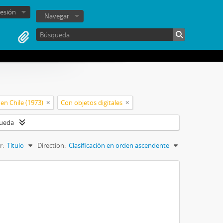
sesión
Navegar
en Chile (1973)
Con objetos digitales
queda
r:
Título
Direction:
Clasificación en orden ascendente