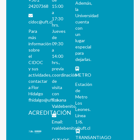
Además,
24207368
15:00
la
a
Universidad
17:30
cidoc@uft.cl
cuenta
hrs.
con
Para
Jueves
un
más
de
lugar
información
09:30
especial
sobre
a
para
el
14:00
dejarlas.
CIDOC
hrs.,
y sus
previa
actividades,
coordinación
METRO
contactar
de
Estación
a Flor
visita
de
Hidalgo
con
Metro
fhidalgo@uft.cl
Roxana
Los
Valdebenito.
Leones.
ACREDITACIÓN
Línea
Email:
1/6.
rvaldebenito@uft.cl
TRANSANTIAGO