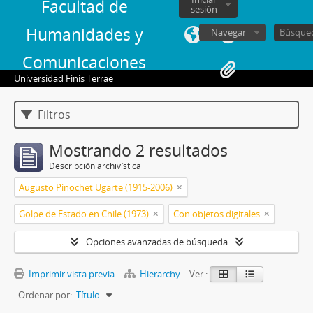
Facultad de
sesión
Humanidades y
Navegar
Comunicaciones
Universidad Finis Terrae
Filtros
Mostrando 2 resultados
Descripción archivística
Augusto Pinochet Ugarte (1915-2006)
Golpe de Estado en Chile (1973)
Con objetos digitales
Opciones avanzadas de búsqueda
Imprimir vista previa
Hierarchy
Ver :
Ordenar por:
Título