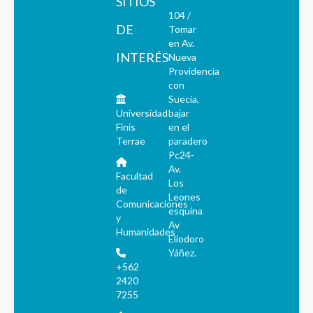
SITIOS
104 /
DE
Tomar
en Av.
INTERÉS
Nueva
Providencia
con
Suecia,
Universidad
bajar
Finis
en el
Terrae
paradero
Pc24-
Av.
Facultad
Los
de
Leones
Comunicaciones
esquina
y
Av
Humanidades
Eliodoro
Yáñez.
+562
2420
7255