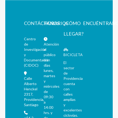
CONTÁCTANOS
HORARIOS
¿CÓMO
ENCUÉNTRAN
LLEGAR?
Centro
de
Atención
Investigación
al
y
público
BICICLETA
Documentación
los
El
(CIDOC)
días
sector
lunes,
de
martes
Calle
Providencia
y
Alberto
cuenta
miércoles
Henckel
con
de
2317,
calles
09:30
Providencia,
amplias
a
Santiago
y
14:00
excelentes
hrs. y
ciclovías.
+56 2
de