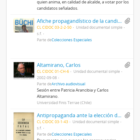
quien anima, en calidad de alcalde, a votar por los
candidatos señalados.
Afiche propagandístico de la candidatura de Hernán Büchi
CL CIDOC 03-2-2-50
Unidad documental simple
s.f.
Parte de
Colecciones Especiales
Altamirano, Carlos
CL CIDOC 01-CH-6
Unidad documental simple
2002-09-08
Parte de
Archivo audiovisual
Sesión entre Patricia Arancibia y Carlos
Altamirano.
Universidad Finis Terrae (Chile)
Antipropaganda ante la elección de Allende, titulado La secuencia fatal de la postulación presidencial de Salvador Allende en el caso de su elección, por Unidad Patriótica
CL CIDOC 03-1-43
Unidad documental simple
s.f.
Parte de
Colecciones Especiales