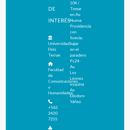
104 /
DE
Tomar
en Av.
INTERÉS
Nueva
Providencia
con
Suecia,
Universidad
bajar
Finis
en el
Terrae
paradero
Pc24-
Av.
Facultad
Los
de
Leones
Comunicaciones
esquina
y
Av
Humanidades
Eliodoro
Yáñez.
+562
2420
7255