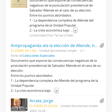
Documento que expone las consecuencias
negativas de la postulación presidencial de
Salvador Allende en el caso de su elección.
Entre los puntos abordados:
1.- La dependencia completa de Allende del
programa de la Unidad Popular.
2.- La crisis económica bajo
...
»
Universidad Finis Terrae (Chile)
Antipropaganda ate la elección de Allende, titulado La secuencia fatal de la postulación presidencial de Salvador Allende en el caso de su elección, por Unidad Patriótica
CL CIDOC 03-1-44
Unidad documental simple
s.f.
Parte de
Colecciones Especiales
Documento que expone las consecuencias negativas de la
postulación presidencial de Salvador Allende en el caso de su
elección.
Entre los puntos abordados:
1.- La dependencia completa de Allende del programa de la
Unidad Popular.
2.- La crisis económica bajo
...
»
Arrate, Jorge
CL CIDOC 01-CH-23
Unidad documental simple
2003-10-26