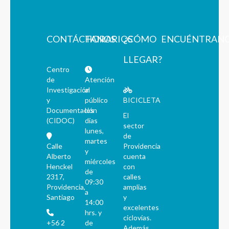
CONTÁCTANOS
HORARIOS
¿CÓMO
ENCUÉNTRAN
LLEGAR?
Centro
de
Atención
Investigación
al
y
público
BICICLETA
Documentación
los
El
(CIDOC)
días
sector
lunes,
de
martes
Calle
Providencia
y
Alberto
cuenta
miércoles
Henckel
con
de
2317,
calles
09:30
Providencia,
amplias
a
Santiago
y
14:00
excelentes
hrs. y
ciclovías.
+56 2
de
Además,