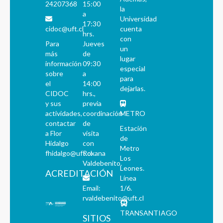
24207368
15:00
la
a
Universidad
17:30
cidoc@uft.cl
cuenta
hrs.
con
Para
Jueves
un
más
de
lugar
información
09:30
especial
sobre
a
para
el
14:00
dejarlas.
CIDOC
hrs.,
y sus
previa
actividades,
coordinación
METRO
contactar
de
Estación
a Flor
visita
de
Hidalgo
con
Metro
fhidalgo@uft.cl
Roxana
Los
Valdebenito.
Leones.
ACREDITACIÓN
Línea
Email:
1/6.
rvaldebenito@uft.cl
TRANSANTIAGO
SITIOS