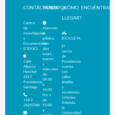
CONTÁCTANOS
HORARIOS
¿CÓMO
ENCUÉNTRAN
LLEGAR?
Centro
de
Atención
Investigación
al
y
público
BICICLETA
Documentación
los
El
(CIDOC)
días
sector
lunes,
de
martes
Calle
Providencia
y
Alberto
cuenta
miércoles
Henckel
con
de
2317,
calles
09:30
Providencia,
amplias
a
Santiago
y
14:00
excelentes
hrs. y
ciclovías.
+56 2
de
Además,
24207368
15:00
la
a
Universidad