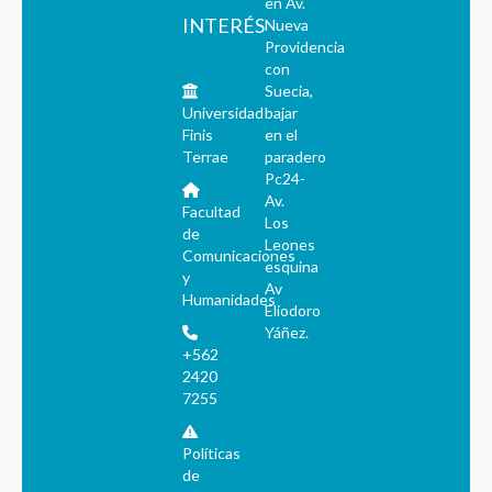
en Av.
INTERÉS
Nueva
Providencia
con
Suecia,
Universidad
bajar
Finis
en el
Terrae
paradero
Pc24-
Av.
Facultad
Los
de
Leones
Comunicaciones
esquina
y
Av
Humanidades
Eliodoro
Yáñez.
+562
2420
7255
Políticas
de