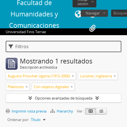
Facultad de
sesión
Humanidades y
Navegar
Comunicaciones
Universidad Finis Terrae
Filtros
Mostrando 1 resultados
Descripción archivística
Augusto Pinochet Ugarte (1915-2006)
Londres, Inglaterra
Plebiscito
Con objetos digitales
Opciones avanzadas de búsqueda
Imprimir vista previa
Hierarchy
Ver :
Ordenar por:
Título