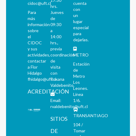
17:30
cidoc@uft.cl
cuenta
hrs.
con
Para
Jueves
un
más
de
lugar
información
09:30
especial
sobre
a
para
el
14:00
dejarlas.
CIDOC
hrs.,
y sus
previa
actividades,
coordinación
METRO
contactar
de
Estación
a Flor
visita
de
Hidalgo
con
Metro
fhidalgo@uft.cl
Roxana
Los
Valdebenito.
Leones.
ACREDITACIÓN
Línea
Email:
1/6.
rvaldebenito@uft.cl
TRANSANTIAGO
SITIOS
104 /
DE
Tomar