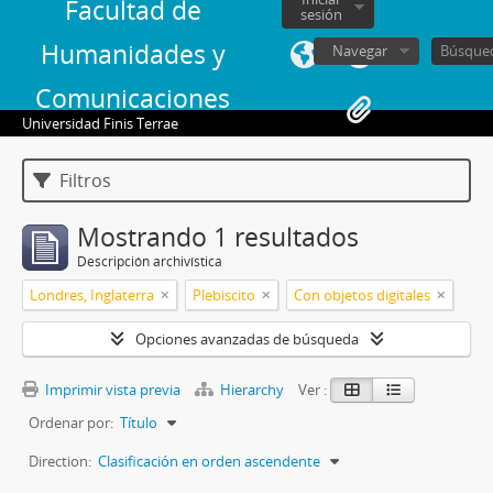
Facultad de
sesión
Humanidades y
Navegar
Comunicaciones
Universidad Finis Terrae
Filtros
Mostrando 1 resultados
Descripción archivística
Londres, Inglaterra
Plebiscito
Con objetos digitales
Opciones avanzadas de búsqueda
Imprimir vista previa
Hierarchy
Ver :
Ordenar por:
Título
Direction:
Clasificación en orden ascendente