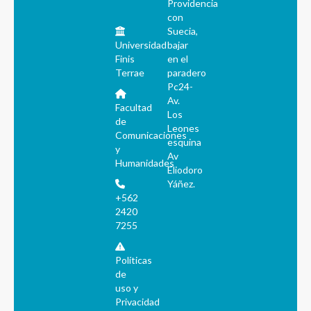
Providencia
con
Suecia,
Universidad
bajar
Finis
en el
Terrae
paradero
Pc24-
Av.
Facultad
Los
de
Leones
Comunicaciones
esquina
y
Av
Humanidades
Eliodoro
Yáñez.
+562
2420
7255
Políticas
de
uso y
Privacidad