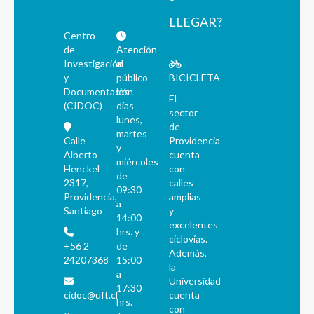
LLEGAR?
Centro
de
Atención
Investigación
al
y
público
BICICLETA
Documentación
los
El
(CIDOC)
días
sector
lunes,
de
martes
Calle
Providencia
y
Alberto
cuenta
miércoles
Henckel
con
de
2317,
calles
09:30
Providencia,
amplias
a
Santiago
y
14:00
excelentes
hrs. y
ciclovías.
+56 2
de
Además,
24207368
15:00
la
a
Universidad
17:30
cidoc@uft.cl
cuenta
hrs.
con