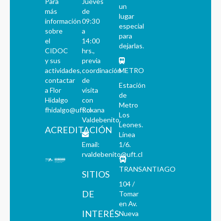
Para
Jueves
un
más
de
lugar
información
09:30
especial
sobre
a
para
el
14:00
dejarlas.
CIDOC
hrs.,
y sus
previa
actividades,
coordinación
METRO
contactar
de
Estación
a Flor
visita
de
Hidalgo
con
Metro
fhidalgo@uft.cl
Roxana
Los
Valdebenito.
Leones.
ACREDITACIÓN
Línea
Email:
1/6.
rvaldebenito@uft.cl
TRANSANTIAGO
SITIOS
104 /
DE
Tomar
en Av.
INTERÉS
Nueva