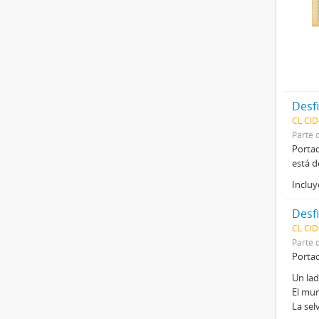
Desfi
CL CI
Parte 
Portad
está d
Incluy
Desfi
CL CI
Parte 
Porta
Un lad
El mun
La sel