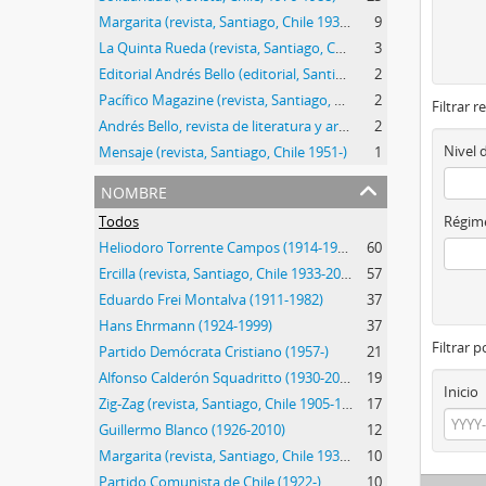
Margarita (revista, Santiago, Chile 1934-1953)
9
La Quinta Rueda (revista, Santiago, Chile, 1972-1973)
3
Editorial Andrés Bello (editorial, Santiago, Chile, 1945-)
2
Pacífico Magazine (revista, Santiago, Chile, 1913-1921)
2
Filtrar r
Andrés Bello, revista de literatura y arte (s.f.)
2
Nivel 
Mensaje (revista, Santiago, Chile 1951-)
1
nombre
Todos
Régime
Heliodoro Torrente Campos (1914-1995)
60
Ercilla (revista, Santiago, Chile 1933-2015)
57
Eduardo Frei Montalva (1911-1982)
37
Hans Ehrmann (1924-1999)
37
Filtrar 
Partido Demócrata Cristiano (1957-)
21
Alfonso Calderón Squadritto (1930-2009)
19
Inicio
Zig-Zag (revista, Santiago, Chile 1905-1964)
17
Guillermo Blanco (1926-2010)
12
Margarita (revista, Santiago, Chile 1934-1953)
10
Partido Comunista de Chile (1922-)
10