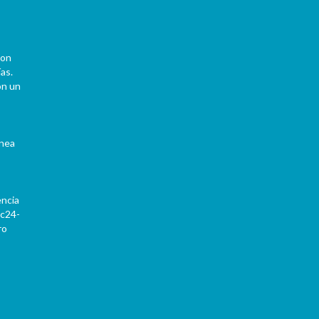
con
as.
on un
ínea
encia
Pc24-
ro