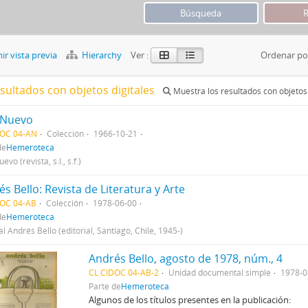
r vista previa
Hierarchy
Ver :
Ordenar po
esultados con objetos digitales
Muestra los resultados con objetos 
 Nuevo
DOC 04-AN
Colección
1966-10-21
de
Hemeroteca
evo (revista, s.l., s.f.)
s Bello: Revista de Literatura y Arte
DOC 04-AB
Colección
1978-06-00
de
Hemeroteca
al Andrés Bello (editorial, Santiago, Chile, 1945-)
Andrés Bello, agosto de 1978, núm., 4
CL CIDOC 04-AB-2
Unidad documental simple
1978-0
Parte de
Hemeroteca
Algunos de los títulos presentes en la publicación: