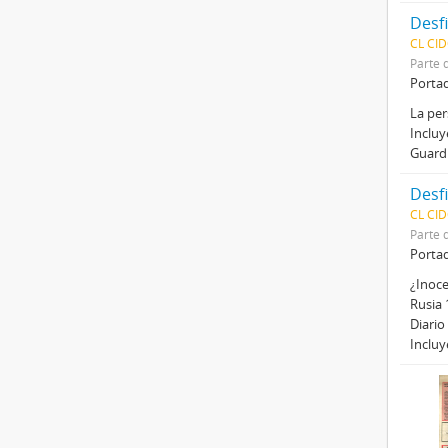
Desfi
CL CI
Parte 
Porta
La per
Incluy
Guard
Desfi
CL CI
Parte 
Porta
¿Inoce
Rusia 
Diario
Inclu