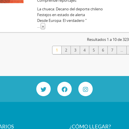
Comprende reportajes:
La chueca: Decano del deporte chileno
Festejos en estado de alerta
Desde Europa: El verdadero "
...
»
Resultados 1 a 10 de 323
1
2
3
4
5
6
7
...
ARIOS
¿CÓMO LLEGAR?