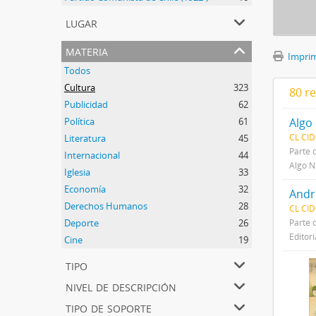
lugar
materia
Imprimi
Todos
Cultura
323
80 r
Publicidad
62
Política
61
Algo
CL CI
Literatura
45
Parte 
Internacional
44
Algo Nu
Iglesia
33
Economía
32
André
Derechos Humanos
28
CL CI
Deporte
26
Parte 
Editori
Cine
19
tipo
nivel de descripción
tipo de soporte