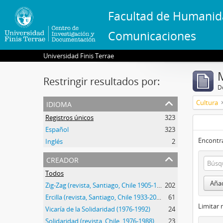
Facultad de Humanid
Comunicaciones
Universidad Finis Terrae
Restringir resultados por:
De
idioma
Cultura
Registros únicos
323
Español
323
Encontra
Inglés
2
creador
Todos
Añad
Zig-Zag (revista, Santiago, Chile 1905-1964)
202
Ercilla (revista, Santiago, Chile 1933-2015)
61
Limitar 
Vicaría de la Solidaridad (1976-1992)
24
Solidaridad (revista, Chile, 1976-1988)
23