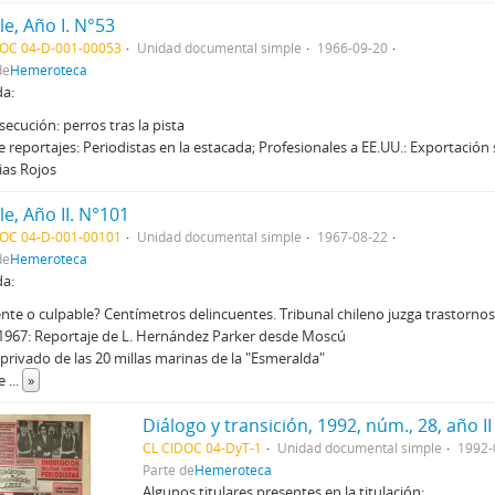
le, Año I. N°53
DOC 04-D-001-00053
Unidad documental simple
1966-09-20
de
Hemeroteca
da:
secución: perros tras la pista
e reportajes: Periodistas en la estacada; Profesionales a EE.UU.: Exportación 
ias Rojos
le, Año II. N°101
DOC 04-D-001-00101
Unidad documental simple
1967-08-22
de
Hemeroteca
da:
nte o culpable? Centímetros delincuentes. Tribunal chileno juzga trastornos 
1967: Reportaje de L. Hernández Parker desde Moscú
 privado de las 20 millas marinas de la "Esmeralda"
ye
...
»
Diálogo y transición, 1992, núm., 28, año II
CL CIDOC 04-DyT-1
Unidad documental simple
1992-
Parte de
Hemeroteca
Algunos titulares presentes en la titulación: