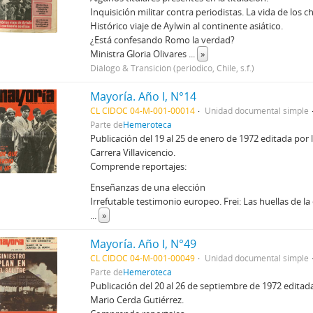
Inquisición militar contra periodistas. La vida de los 
Histórico viaje de Aylwin al continente asiático.
¿Está confesando Romo la verdad?
Ministra Gloria Olivares
...
»
Diálogo & Transición (periódico, Chile, s.f.)
Mayoría. Año I, N°14
CL CIDOC 04-M-001-00014
Unidad documental simple
Parte de
Hemeroteca
Publicación del 19 al 25 de enero de 1972 editada por
Carrera Villavicencio.
Comprende reportajes:
Enseñanzas de una elección
Irrefutable testimonio europeo. Frei: Las huellas de la
...
»
Mayoría. Año I, N°49
CL CIDOC 04-M-001-00049
Unidad documental simple
Parte de
Hemeroteca
Publicación del 20 al 26 de septiembre de 1972 editad
Mario Cerda Gutiérrez.