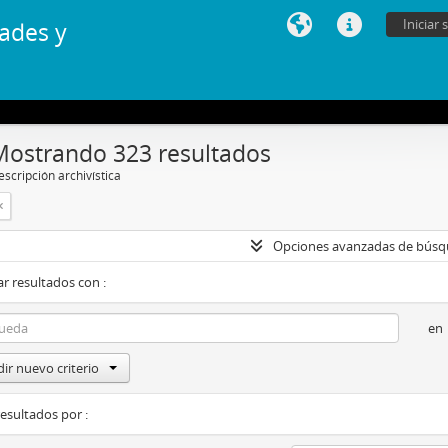
Iniciar 
ades y
Mostrando 323 resultados
scripción archivística
Opciones avanzadas de bús
r resultados con :
en
ir nuevo criterio
resultados por :