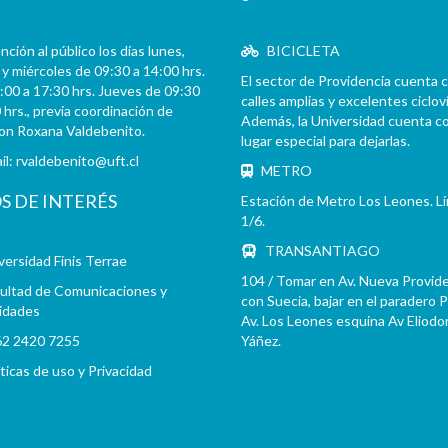
ción al público los días lunes,
BICICLETA
y miércoles de 09:30 a 14:00 hrs.
El sector de Providencia cuenta 
:00 a 17:30 hrs. Jueves de 09:30
calles amplias y excelentes cicloví
 hrs., previa coordinación de
Además, la Universidad cuenta c
con Roxana Valdebenito.
lugar especial para dejarlas.
il:
rvaldebenito@uft.cl
METRO
OS DE INTERÉS
Estación de Metro Los Leones. L
1/6.
TRANSANTIAGO
versidad Finis Terrae
104 / Tomar en Av. Nueva Provid
ultad de Comunicaciones y
con Suecia, bajar en el paradero 
idades
Av. Los Leones esquina Av Eliodo
2 2420 7255
Yáñez.
íticas de uso y Privacidad