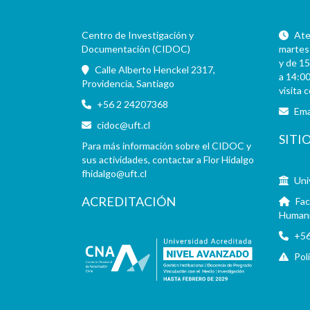
Centro de Investigación y
Aten
Documentación (CIDOC)
martes 
y de 15
Calle Alberto Henckel 2317,
a 14:00
Providencia, Santiago
visita 
+56 2 24207368
Ema
cidoc@uft.cl
SITI
Para más información sobre el CIDOC y
sus actividades, contactar a Flor Hidalgo
fhidalgo@uft.cl
Uni
ACREDITACIÓN
Fac
Human
+56
Pol