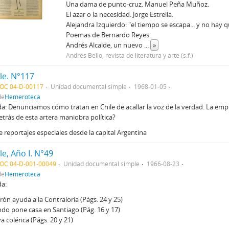
Una dama de punto-cruz. Manuel Peña Muñoz.
El azar o la necesidad. Jorge Estrella.
Alejandra Izquierdo: "el tiempo se escapa... y no hay q
Poemas de Bernardo Reyes.
Andrés Alcalde, un nuevo
...
»
Andrés Bello, revista de literatura y arte (s.f.)
le. N°117
DOC 04-D-00117
Unidad documental simple
1968-01-05
de
Hemeroteca
a: Denunciamos cómo tratan en Chile de acallar la voz de la verdad. La empr
etrás de esta artera maniobra política?
e reportajes especiales desde la capital Argentina
le, Año I. N°49
DOC 04-D-001-00049
Unidad documental simple
1966-08-23
de
Hemeroteca
da:
rón ayuda a la Contraloría (Págs. 24 y 25)
do pone casa en Santiago (Pág. 16 y 17)
va colérica (Págs. 20 y 21)