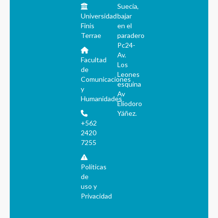
Suecia,
Universidad
bajar
Finis
en el
Terrae
paradero
Pc24-
Av.
Facultad
Los
de
Leones
Comunicaciones
esquina
y
Av
Humanidades
Eliodoro
Yáñez.
+562
2420
7255
Políticas
de
uso y
Privacidad