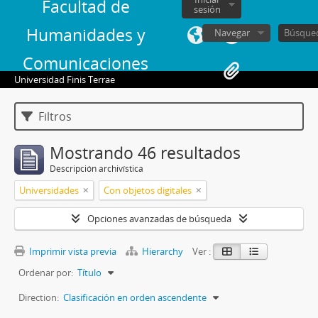
Facultad de
sesión
Humanidades y
Navegar
Comunicaciones
Universidad Finis Terrae
Filtros
Mostrando 46 resultados
Descripción archivística
Universidades
Con objetos digitales
Opciones avanzadas de búsqueda
Imprimir vista previa
Hierarchy
Ver :
Ordenar por:
Título
Direction:
Clasificación en orden ascendente