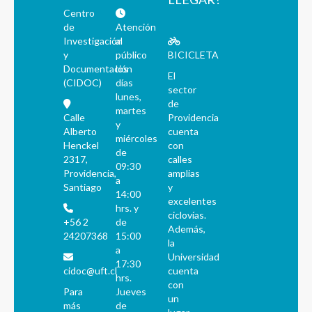
Centro
de
Atención
Investigación
al
y
público
BICICLETA
Documentación
los
El
(CIDOC)
días
sector
lunes,
de
martes
Calle
Providencia
y
Alberto
cuenta
miércoles
Henckel
con
de
2317,
calles
09:30
Providencia,
amplias
a
Santiago
y
14:00
excelentes
hrs. y
ciclovías.
+56 2
de
Además,
24207368
15:00
la
a
Universidad
17:30
cidoc@uft.cl
cuenta
hrs.
con
Para
Jueves
un
más
de