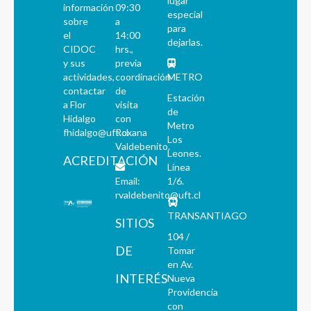
lugar
información
09:30
especial
sobre
a
para
el
14:00
dejarlas.
CIDOC
hrs.,
y sus
previa
actividades,
coordinación
METRO
contactar
de
Estación
a Flor
visita
de
Hidalgo
con
Metro
fhidalgo@uft.cl
Roxana
Los
Valdebenito.
Leones.
ACREDITACIÓN
Línea
Email:
1/6.
rvaldebenito@uft.cl
TRANSANTIAGO
SITIOS
104 /
DE
Tomar
en Av.
INTERÉS
Nueva
Providencia
con