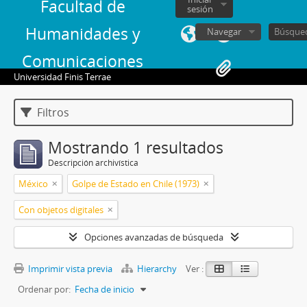
Facultad de
sesión
Humanidades y
Navegar
Comunicaciones
Universidad Finis Terrae
Filtros
Mostrando 1 resultados
Descripción archivística
México
Golpe de Estado en Chile (1973)
Con objetos digitales
Opciones avanzadas de búsqueda
Imprimir vista previa
Hierarchy
Ver :
Ordenar por:
Fecha de inicio