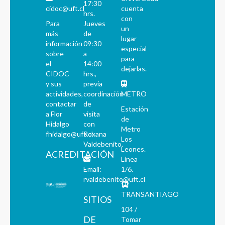
17:30
cidoc@uft.cl
cuenta
hrs.
con
Para
Jueves
un
más
de
lugar
información
09:30
especial
sobre
a
para
el
14:00
dejarlas.
CIDOC
hrs.,
y sus
previa
actividades,
coordinación
METRO
contactar
de
Estación
a Flor
visita
de
Hidalgo
con
Metro
fhidalgo@uft.cl
Roxana
Los
Valdebenito.
Leones.
ACREDITACIÓN
Línea
Email:
1/6.
rvaldebenito@uft.cl
TRANSANTIAGO
SITIOS
104 /
DE
Tomar