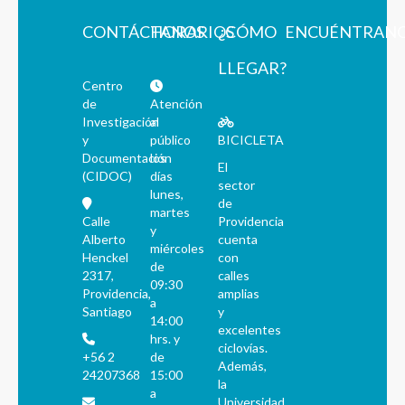
CONTÁCTANOS
HORARIOS
¿CÓMO
ENCUÉNTRAN
LLEGAR?
Centro
de
Atención
Investigación
al
y
público
BICICLETA
Documentación
los
El
(CIDOC)
días
sector
lunes,
de
martes
Calle
Providencia
y
Alberto
cuenta
miércoles
Henckel
con
de
2317,
calles
09:30
Providencia,
amplias
a
Santiago
y
14:00
excelentes
hrs. y
ciclovías.
+56 2
de
Además,
24207368
15:00
la
a
Universidad