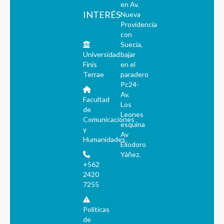
en Av.
INTERÉS
Nueva
Providencia
con
Suecia,
Universidad
bajar
Finis
en el
Terrae
paradero
Pc24-
Av.
Facultad
Los
de
Leones
Comunicaciones
esquina
y
Av
Humanidades
Eliodoro
Yáñez.
+562
2420
7255
Políticas
de