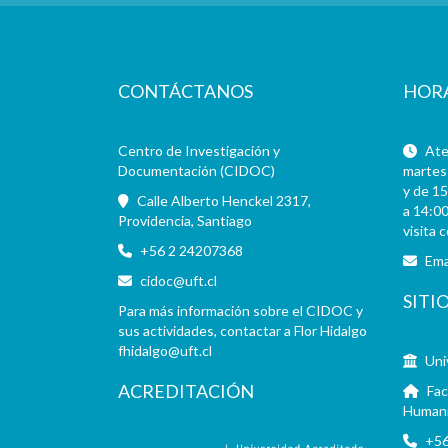
CONTÁCTANOS
HOR
Centro de Investigación y
Aten
Documentación (CIDOC)
martes 
y de 15
Calle Alberto Henckel 2317,
a 14:00
Providencia, Santiago
visita 
+56 2 24207368
Ema
cidoc@uft.cl
SITI
Para más información sobre el CIDOC y
sus actividades, contactar a Flor Hidalgo
fhidalgo@uft.cl
Uni
ACREDITACIÓN
Fac
Human
+56