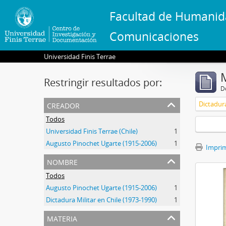
Facultad de Humanid
Comunicaciones
Universidad Finis Terrae
Restringir resultados por:
De
creador
Dictadur
Todos
Universidad Finis Terrae (Chile)
1
Augusto Pinochet Ugarte (1915-2006)
1
Imprimi
nombre
Todos
Augusto Pinochet Ugarte (1915-2006)
1
Dictadura Militar en Chile (1973-1990)
1
materia