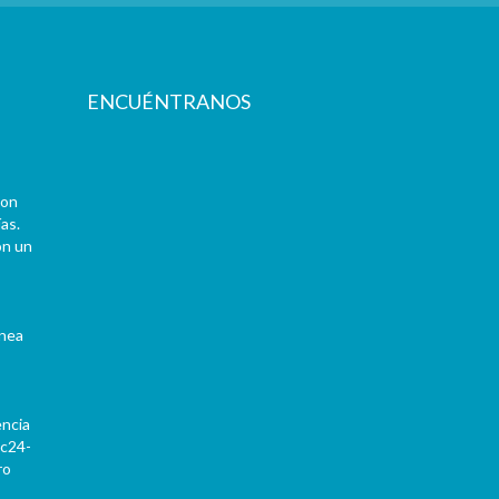
ENCUÉNTRANOS
con
as.
on un
ínea
encia
Pc24-
ro