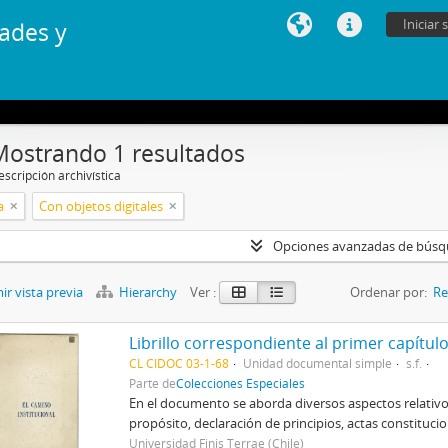
Iniciar 
ades y
Mostrando 1 resultados
scripción archivística
a
Con objetos digitales
Opciones avanzadas de bús
r vista previa
Hierarchy
Ver :
Ordenar por:
Re
CL CIDOC 03-1-68
Unidad documental simple
s.f.
Parte de
Colecciones Especiales
En el documento se aborda diversos aspectos relativos 
propósito, declaración de principios, actas constitucio
Universidad Finis Terrae (Chile)