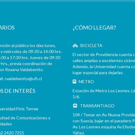
ARIOS
¿CÓMO LLEGAR?
ción al público los días lunes,
BICICLETA
y miércoles de 09:30 a 14:00 hrs.
El sector de Providencia cuenta 
:00 a 17:30 hrs. Jueves de 09:30
calles amplias y excelentes cicloví
 hrs., previa coordinación de
Además, la Universidad cuenta c
con Roxana Valdebenito.
lugar especial para dejarlas.
il:
rvaldebenito@uft.cl
METRO
OS DE INTERÉS
Estación de Metro Los Leones. L
1/6.
TRANSANTIAGO
versidad Finis Terrae
104 / Tomar en Av. Nueva Provid
ultad de Comunicaciones y
con Suecia, bajar en el paradero 
idades
Av. Los Leones esquina Av Eliodo
2 2420 7255
Yáñez.