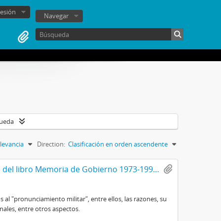
sesión
Navegar
queda
levancia
Direction:
Clasificación en orden ascendente
Librillo correspondiente al primer capítulo del libro Memoria de Gobierno 1973-1990, titulado El camino institucional, por Augusto Pinochet Ugarte
al "pronunciamiento militar", entre ellos, las razones, su
nales, entre otros aspectos.