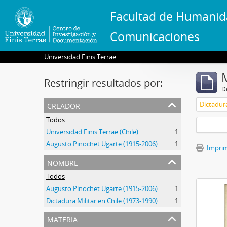
Facultad de Humanid
Comunicaciones
Universidad Finis Terrae
Restringir resultados por:
De
creador
Dictadur
Todos
Universidad Finis Terrae (Chile)
1
Augusto Pinochet Ugarte (1915-2006)
1
Imprimi
nombre
Todos
Augusto Pinochet Ugarte (1915-2006)
1
Dictadura Militar en Chile (1973-1990)
1
materia