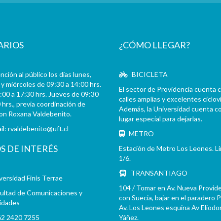
ARIOS
¿CÓMO LLEGAR?
ción al público los días lunes,
BICICLETA
y miércoles de 09:30 a 14:00 hrs.
El sector de Providencia cuenta 
:00 a 17:30 hrs. Jueves de 09:30
calles amplias y excelentes cicloví
 hrs., previa coordinación de
Además, la Universidad cuenta c
con Roxana Valdebenito.
lugar especial para dejarlas.
il:
rvaldebenito@uft.cl
METRO
OS DE INTERÉS
Estación de Metro Los Leones. L
1/6.
TRANSANTIAGO
versidad Finis Terrae
104 / Tomar en Av. Nueva Provid
ultad de Comunicaciones y
con Suecia, bajar en el paradero 
idades
Av. Los Leones esquina Av Eliodo
2 2420 7255
Yáñez.