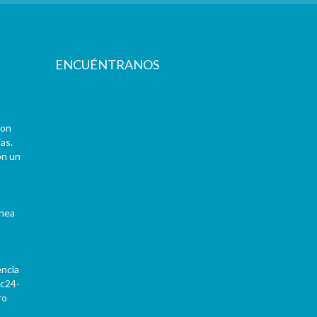
ENCUÉNTRANOS
con
as.
on un
ínea
encia
Pc24-
ro