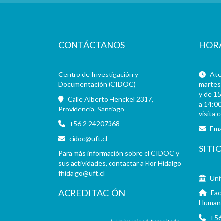
CONTÁCTANOS
HOR
Centro de Investigación y
Aten
Documentación (CIDOC)
martes 
y de 15
Calle Alberto Henckel 2317,
a 14:00
Providencia, Santiago
visita 
+56 2 24207368
Ema
cidoc@uft.cl
SITI
Para más información sobre el CIDOC y
sus actividades, contactar a Flor Hidalgo
fhidalgo@uft.cl
Uni
ACREDITACIÓN
Fac
Human
+56