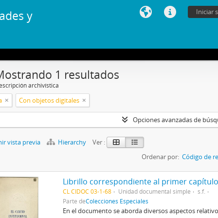
Iniciar 
ades y
Mostrando 1 resultados
scripción archivística
a
Con objetos digitales
Opciones avanzadas de bús
r vista previa
Hierarchy
Ver :
Ordenar por:
Código de re
CL CIDOC 03-1-68
Unidad documental simple
s.f.
Parte de
Colecciones Especiales
En el documento se aborda diversos aspectos relativos 