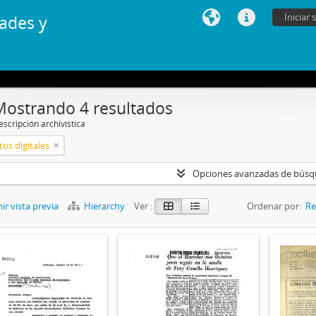
Iniciar 
ades y
Mostrando 4 resultados
scripción archivística
os digitales
Opciones avanzadas de bús
r vista previa
Hierarchy
Ver :
Ordenar por:
Re