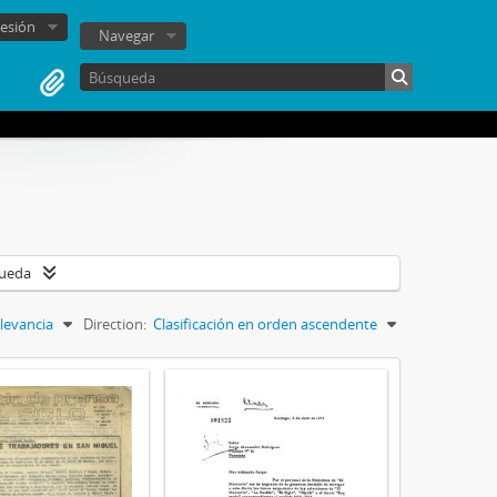
sesión
Navegar
queda
levancia
Direction:
Clasificación en orden ascendente