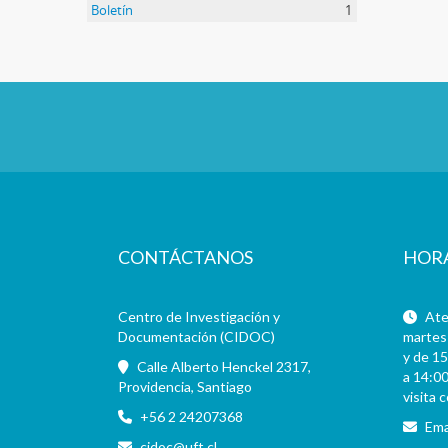
Boletín
1
CONTÁCTANOS
HOR
Centro de Investigación y
Aten
Documentación (CIDOC)
martes 
y de 15
Calle Alberto Henckel 2317,
a 14:00
Providencia, Santiago
visita 
+56 2 24207368
Ema
cidoc@uft.cl