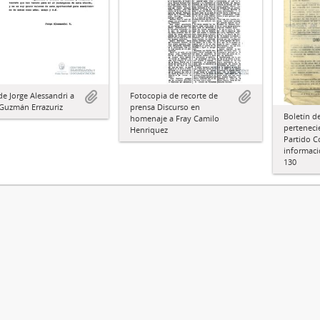
de Jorge Alessandri a
Fotocopia de recorte de
Guzmán Errazuriz
prensa Discurso en
Boletín de
homenaje a Fray Camilo
perteneci
Henriquez
Partido C
informaci
130