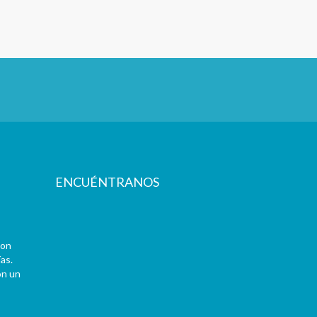
ENCUÉNTRANOS
con
as.
on un