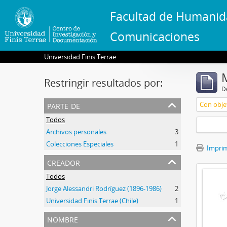
Facultad de Humanid
Comunicaciones
Universidad Finis Terrae
Restringir resultados por:
De
parte de
Con objet
Todos
Archivos personales
3
Colecciones Especiales
1
Imprimi
creador
Todos
Jorge Alessandri Rodríguez (1896-1986)
2
Universidad Finis Terrae (Chile)
1
nombre