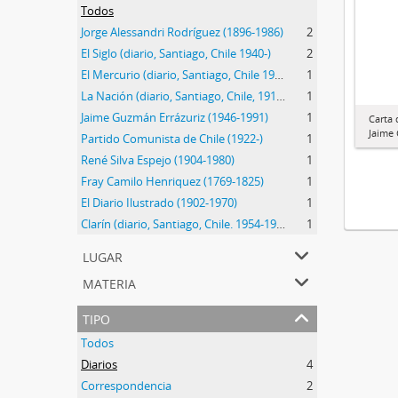
Todos
Jorge Alessandri Rodríguez (1896-1986)
2
El Siglo (diario, Santiago, Chile 1940-)
2
El Mercurio (diario, Santiago, Chile 1900-)
1
La Nación (diario, Santiago, Chile, 1917-)
1
Jaime Guzmán Errázuriz (1946-1991)
1
Carta 
Jaime 
Partido Comunista de Chile (1922-)
1
René Silva Espejo (1904-1980)
1
Fray Camilo Henriquez (1769-1825)
1
El Diario Ilustrado (1902-1970)
1
Clarín (diario, Santiago, Chile. 1954-1973)
1
lugar
materia
tipo
Todos
Diarios
4
Correspondencia
2