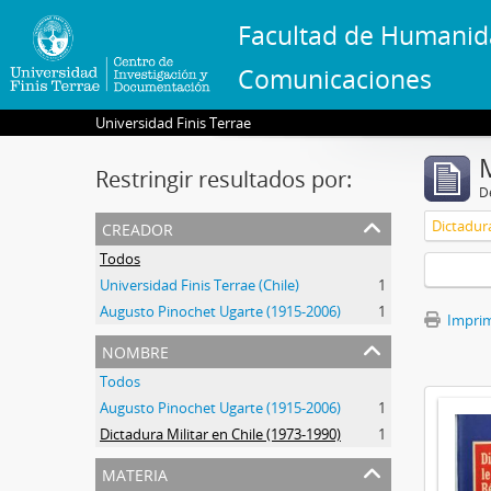
Facultad de Humanid
Comunicaciones
Universidad Finis Terrae
Restringir resultados por:
De
creador
Dictadura
Todos
Universidad Finis Terrae (Chile)
1
Augusto Pinochet Ugarte (1915-2006)
1
Imprimi
nombre
Todos
Augusto Pinochet Ugarte (1915-2006)
1
Dictadura Militar en Chile (1973-1990)
1
materia