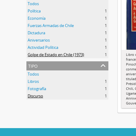
Todos
Política
1
Economía
1
Fuerzas Armadas de Chile
1
Dictadura
1
Aniversarios
1
Actividad Política
1
Golpe de Estado en Chile (1973)
1
Libro 
francé
tipo
Pinoch
conme
Todos
aniver
titula
Libros
1
Présid
Fotografía
1
Chilí,
Ugarte
Discurso
1
Annive
Gouve