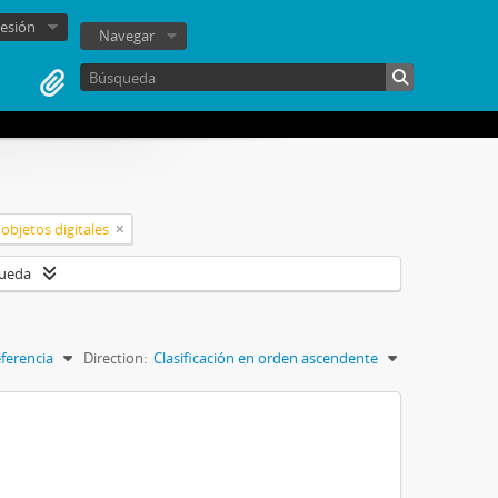
sesión
Navegar
objetos digitales
queda
ferencia
Direction:
Clasificación en orden ascendente