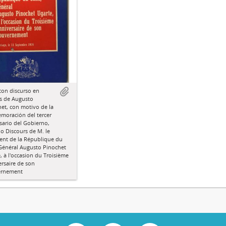
con discurso en
s de Augusto
et, con motivo de la
moración del tercer
sario del Gobierno,
do Discours de M. le
ent de la République du
 Général Augusto Pinochet
, à l'occasion du Troisième
rsaire de son
rnement