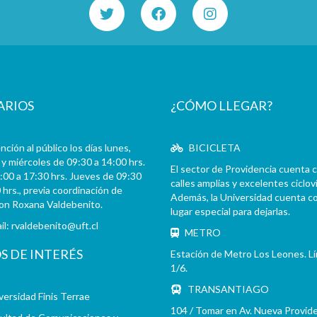
ARIOS
¿CÓMO LLEGAR?
ción al público los días lunes,
BICICLETA
y miércoles de 09:30 a 14:00 hrs.
El sector de Providencia cuenta 
:00 a 17:30 hrs. Jueves de 09:30
calles amplias y excelentes cicloví
 hrs., previa coordinación de
Además, la Universidad cuenta c
con Roxana Valdebenito.
lugar especial para dejarlas.
il:
rvaldebenito@uft.cl
METRO
OS DE INTERÉS
Estación de Metro Los Leones. L
1/6.
TRANSANTIAGO
versidad Finis Terrae
104 / Tomar en Av. Nueva Provid