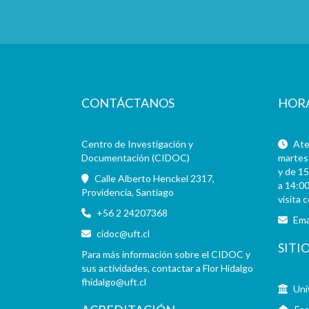
CONTÁCTANOS
HOR
Centro de Investigación y
Aten
Documentación (CIDOC)
martes 
y de 15
Calle Alberto Henckel 2317,
a 14:00
Providencia, Santiago
visita 
+56 2 24207368
Ema
cidoc@uft.cl
SITI
Para más información sobre el CIDOC y
sus actividades, contactar a Flor Hidalgo
fhidalgo@uft.cl
Uni