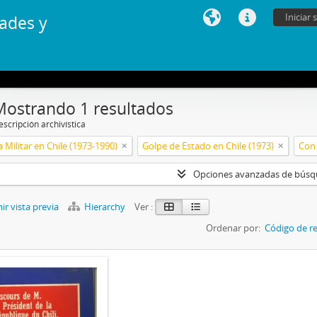
Iniciar 
ades y
Mostrando 1 resultados
scripción archivística
 Militar en Chile (1973-1990)
Golpe de Estado en Chile (1973)
Con 
Opciones avanzadas de bús
r vista previa
Hierarchy
Ver :
Ordenar por:
Código de re