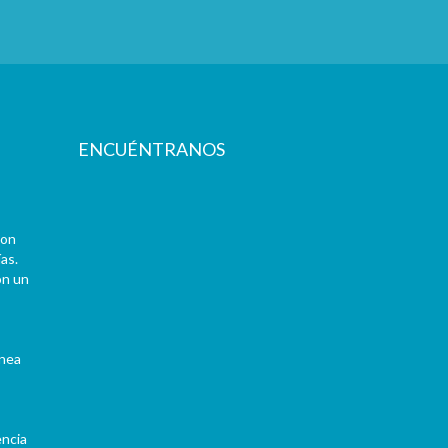
ENCUÉNTRANOS
con
as.
on un
ínea
encia