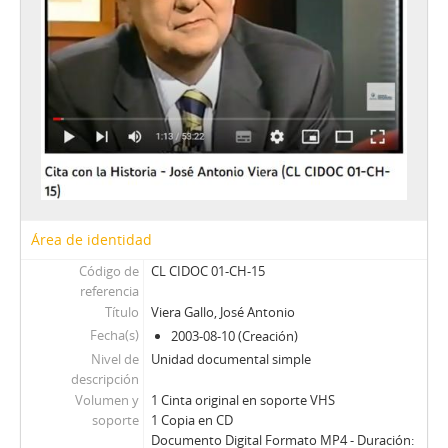
30 - Menem, Carlos
31 - Cortázar, René
32 - Martínez Busch, Jorge
33 - Figueroa, Carlos
34 - Boeninger, Edgardo
35 - Foxley, Alejandro
36 - Schweitzer, Miguel Alex
37 - Guzmán, Juan Antonio
38 - Alessandri Bessa, Arturo
39 - Cardemil, Alberto
Área de identidad
40 - Cáceres, Carlos
JW - Entrevistas realizadas por James R. Whelan
Código de
CL CIDOC 01-CH-15
referencia
Título
Viera Gallo, José Antonio
Fecha(s)
2003-08-10 (Creación)
Nivel de
Unidad documental simple
descripción
Volumen y
1 Cinta original en soporte VHS
soporte
1 Copia en CD
Documento Digital Formato MP4 - Duración: