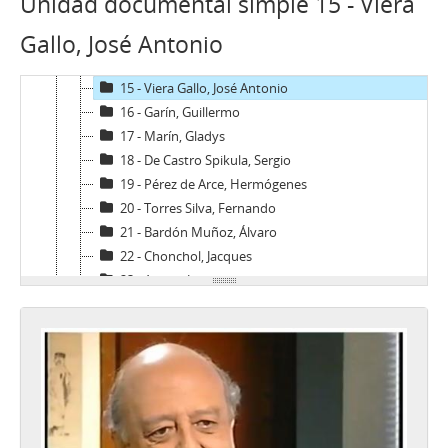
Unidad documental simple 15 - Viera
12 - Saenz, Orlando
Gallo, José Antonio
13 - Gazmuri, Jaime
14 - Pascal Allende, Andrés
15 - Viera Gallo, José Antonio
16 - Garín, Guillermo
17 - Marín, Gladys
18 - De Castro Spikula, Sergio
19 - Pérez de Arce, Hermógenes
20 - Torres Silva, Fernando
21 - Bardón Muñoz, Álvaro
22 - Chonchol, Jacques
23 - Arrate, Jorge
24 - Madariaga, Mónica
25 - Zaldívar Larraín, Andrés
26 - Correa, Enrique
27 - Errázuriz, Hernán Felipe
28 - Velasco, Belisario
29 - Pérez Yoma, Edmundo