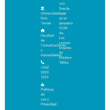
con
Suecia,
Universidad
bajar
Finis
en el
Terrae
paradero
Pc24-
Av.
Facultad
Los
de
Leones
Comunicaciones
esquina
y
Av
Humanidades
Eliodoro
Yáñez.
+562
2420
7255
Políticas
de
uso y
Privacidad