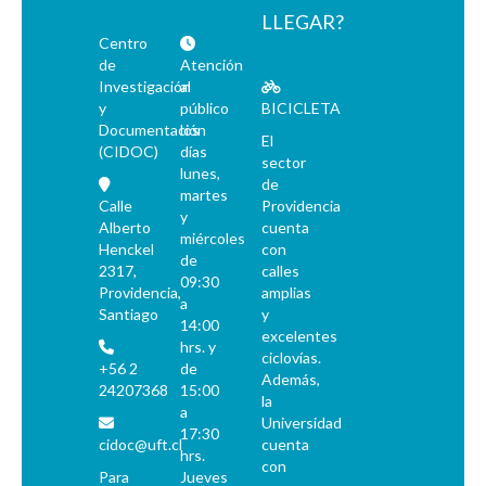
LLEGAR?
Centro
de
Atención
Investigación
al
y
público
BICICLETA
Documentación
los
El
(CIDOC)
días
sector
lunes,
de
martes
Calle
Providencia
y
Alberto
cuenta
miércoles
Henckel
con
de
2317,
calles
09:30
Providencia,
amplias
a
Santiago
y
14:00
excelentes
hrs. y
ciclovías.
+56 2
de
Además,
24207368
15:00
la
a
Universidad
17:30
cidoc@uft.cl
cuenta
hrs.
con
Para
Jueves