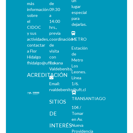
un
más
de
lugar
información
09:30
especial
sobre
a
para
el
14:00
dejarlas.
CIDOC
hrs.,
y sus
previa
actividades,
coordinación
METRO
contactar
de
Estación
a Flor
visita
de
Hidalgo
con
Metro
fhidalgo@uft.cl
Roxana
Los
Valdebenito.
Leones.
ACREDITACIÓN
Línea
Email:
1/6.
rvaldebenito@uft.cl
TRANSANTIAGO
SITIOS
104 /
DE
Tomar
en Av.
INTERÉS
Nueva
Providencia