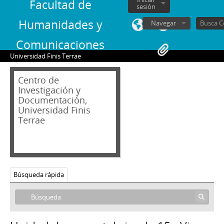
Facultad de
sesión
Humanidades y
Navegar
Comunicaciones
01 - Archivo audiovisual
Universidad Finis Terrae
VT - Videos Testimoniales
CH - Cita con la Historia
Centro de
00000 - Inventario Cita con la Historia
Investigación y
Documentación,
1 - Madariaga, Mónica
Universidad Finis
2 - Baraona Urzúa, Pablo
Terrae
3 - Jerez, Alberto
4 - Corvalán, Luis
5 - Valdés, Gabriel
6 - Altamirano, Carlos
7 - Martínez Sotomayor, Carlos
Búsqueda rápida
8 - Jarpa Reyes, Sergio Onofre
9 - Videla, Ernesto
10 - Fontaine, Arturo
11 - Fuentealba, Renán