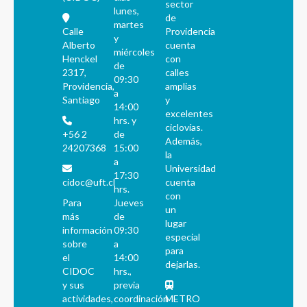
sector
lunes,
de
martes
Calle
Providencia
y
Alberto
cuenta
miércoles
Henckel
con
de
2317,
calles
09:30
Providencia,
amplias
a
Santiago
y
14:00
excelentes
hrs. y
ciclovías.
+56 2
de
Además,
24207368
15:00
la
a
Universidad
17:30
cidoc@uft.cl
cuenta
hrs.
con
Para
Jueves
un
más
de
lugar
información
09:30
especial
sobre
a
para
el
14:00
dejarlas.
CIDOC
hrs.,
y sus
previa
actividades,
coordinación
METRO