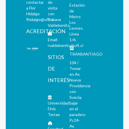
contactar
de
Estación
a Flor
visita
de
Hidalgo
con
Metro
fhidalgo@uft.cl
Roxana
Los
Valdebenito.
Leones.
ACREDITACIÓN
Línea
Email:
1/6.
rvaldebenito@uft.cl
TRANSANTIAGO
SITIOS
104 /
DE
Tomar
en Av.
INTERÉS
Nueva
Providencia
con
Suecia,
Universidad
bajar
Finis
en el
Terrae
paradero
Pc24-
Av.
Facultad