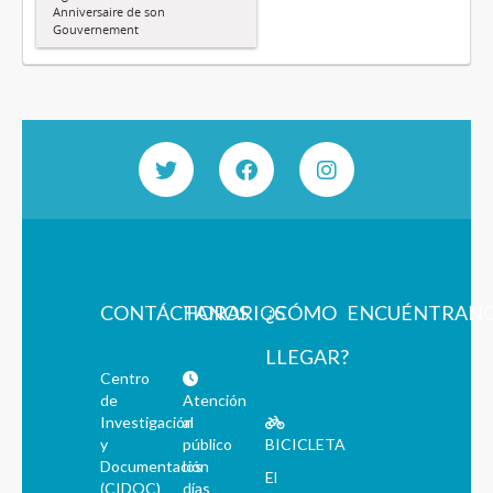
Anniversaire de son
Gouvernement
CONTÁCTANOS
HORARIOS
¿CÓMO
ENCUÉNTRAN
LLEGAR?
Centro
de
Atención
Investigación
al
y
público
BICICLETA
Documentación
los
El
(CIDOC)
días