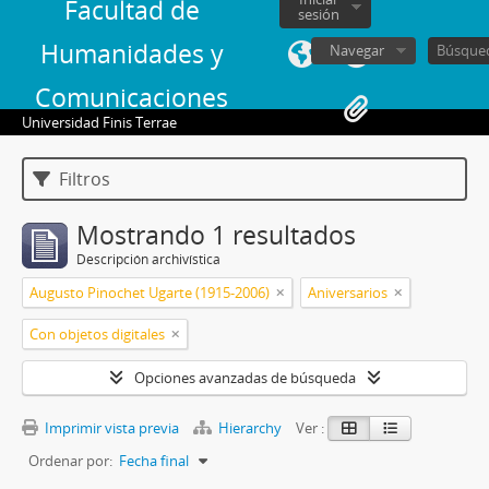
Facultad de
sesión
Humanidades y
Navegar
Comunicaciones
Universidad Finis Terrae
Filtros
Mostrando 1 resultados
Descripción archivística
Augusto Pinochet Ugarte (1915-2006)
Aniversarios
Con objetos digitales
Opciones avanzadas de búsqueda
Imprimir vista previa
Hierarchy
Ver :
Ordenar por:
Fecha final