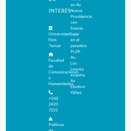
en Av.
INTERÉS
Nueva
Providencia
con
Suecia,
Universidad
bajar
Finis
en el
Terrae
paradero
Pc24-
Av.
Facultad
Los
de
Leones
Comunicaciones
esquina
y
Av
Humanidades
Eliodoro
Yáñez.
+562
2420
7255
Políticas
de