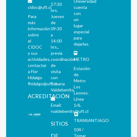
Universidad
17:30
cidoc@uft.cl
cuenta
hrs.
con
Para
Jueves
un
más
de
lugar
información
09:30
especial
sobre
a
para
el
14:00
dejarlas.
CIDOC
hrs.,
y sus
previa
actividades,
coordinación
METRO
contactar
de
Estación
a Flor
visita
de
Hidalgo
con
Metro
fhidalgo@uft.cl
Roxana
Los
Valdebenito.
Leones.
ACREDITACIÓN
Línea
Email:
1/6.
rvaldebenito@uft.cl
TRANSANTIAGO
SITIOS
104 /
DE
Tomar