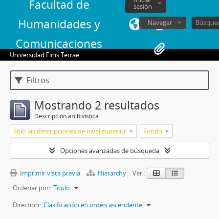
Facultad de
sesión
Humanidades y
Navegar
Comunicaciones
Universidad Finis Terrae
Filtros
Mostrando 2 resultados
Descripción archivística
Sólo las descripciones de nivel superior
Fondo
Opciones avanzadas de búsqueda
Imprimir vista previa
Hierarchy
Ver :
Ordenar por:
Título
Direction:
Clasificación en orden ascendente