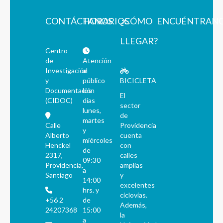
CONTÁCTANOS
HORARIOS
¿CÓMO
ENCUÉNTRAN
LLEGAR?
Centro
de
Atención
Investigación
al
y
público
BICICLETA
Documentación
los
El
(CIDOC)
días
sector
lunes,
de
martes
Calle
Providencia
y
Alberto
cuenta
miércoles
Henckel
con
de
2317,
calles
09:30
Providencia,
amplias
a
Santiago
y
14:00
excelentes
hrs. y
ciclovías.
+56 2
de
Además,
24207368
15:00
la
a