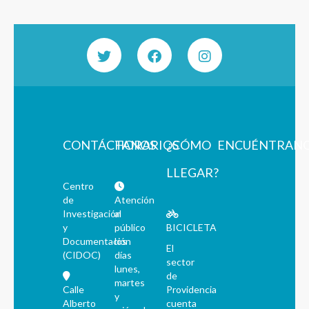
CONTÁCTANOS
HORARIOS
¿CÓMO
ENCUÉNTRAN
LLEGAR?
Centro
de
Atención
Investigación
al
y
público
BICICLETA
Documentación
los
El
(CIDOC)
días
sector
lunes,
de
martes
Calle
Providencia
y
Alberto
cuenta