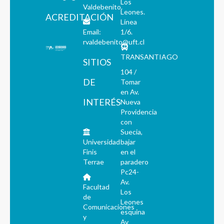
Los
Valdebenito.
Leones.
ACREDITACIÓN
Línea
Email:
1/6.
rvaldebenito@uft.cl
TRANSANTIAGO
SITIOS
104 /
DE
Tomar
en Av.
INTERÉS
Nueva
Providencia
con
Suecia,
Universidad
bajar
Finis
en el
Terrae
paradero
Pc24-
Av.
Facultad
Los
de
Leones
Comunicaciones
esquina
y
Av