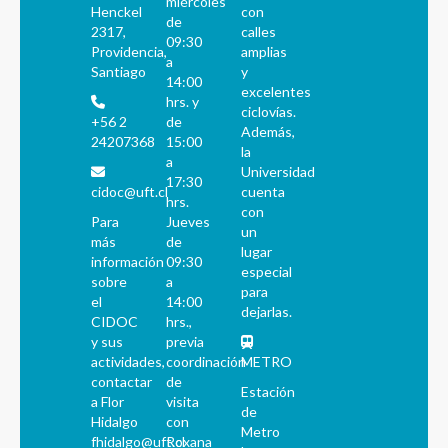
miércoles
Henckel
con
de
2317,
calles
09:30
Providencia,
amplias
a
Santiago
y
14:00
excelentes
hrs. y
ciclovías.
+56 2
de
Además,
24207368
15:00
la
a
Universidad
17:30
cidoc@uft.cl
cuenta
hrs.
con
Para
Jueves
un
más
de
lugar
información
09:30
especial
sobre
a
para
el
14:00
dejarlas.
CIDOC
hrs.,
y sus
previa
actividades,
coordinación
METRO
contactar
de
Estación
a Flor
visita
de
Hidalgo
con
Metro
fhidalgo@uft.cl
Roxana