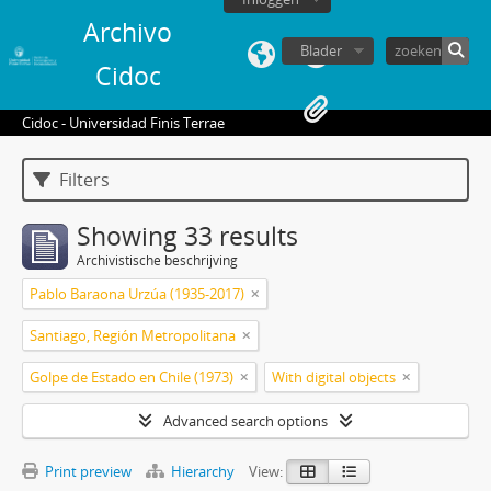
Archivo
Blader
Cidoc
Cidoc - Universidad Finis Terrae
Filters
Showing 33 results
Archivistische beschrijving
Pablo Baraona Urzúa (1935-2017)
Santiago, Región Metropolitana
Golpe de Estado en Chile (1973)
With digital objects
Advanced search options
Print preview
Hierarchy
View: